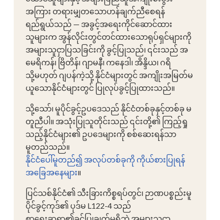
အကြား တရားမျှတသောဟန်ချက်ညီစေရန်
ရည်ရွယ်သည် — အခွင့်အရေးကိုင်ဆောင်ထား
သူများက အွန်လိုင်းတွင်တင်ထားသောရုပ်ရှင်များကို
အများသူငှာပြသခြင်းကို ခွင့်ပြုသည်၊ ၎င်းသည် အ
မေရိကန်၊ ဗြိတိန်၊ ဂျာမနီ၊ ကနေဒါ၊ အိန္ဒိယ၊ ဂရိ
သို့မဟုတ် ဂျပန်ကဲ့သို့ နိုင်ငံများတွင် အကျိုးအမြတ်မ
ယူသောနိုင်ငံများတွင် ပြုလုပ်ခွင့်ပြုထားသည်။
သို့သော်၊ မူပိုင်ခွင့်ဥပဒေသည် နိုင်ငံတစ်ခုနှင့်တစ်ခု မ
တူညီပါ။ အသုံးပြုသူတိုင်းသည် ၎င်းတို့၏ ကြည့်ရှု
သည့်နိုင်ငံများ၏ ဥပဒေများကို စစ်ဆေးရန်သာ
မူတည်သည်။
နိုင်ငံပေါ်မူတည်၍ အလုပ်တစ်ခုကို ကိုယ်စားပြုရန်
အခြေအနေများ
။
ပြင်သစ်နိုင်ငံ၏ သီးခြားကိစ္စရပ်တွင်၊ ဉာဏပစ္စည်းမူ
ပိုင်ခွင့်ကုဒ်၏ ပုဒ်မ L122-4 သည်
စာရေးဆရာ၏ခွင့်ပြုချက်မရှိဘဲ အများသူငှာ