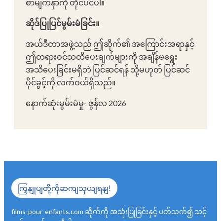
စာမျက်နှာကို တိုင်ပင်ပါ။
ဆိုဒ်ပြုပြင်မွမ်းမံခြင်း။
အယ်ဒီတာအဖွဲ့သည် ဤဆိုက်၏ အကြောင်းအရာနှင့်
ဤတရားဝင်သတိပေးချက်များကို အချိန်မရွေး
အသိပေးခြင်းမရှိဘဲ ပြင်ဆင်ရန် သို့မဟုတ် ပြင်ဆင်
ပိုင်ခွင့်ကို လက်ဝယ်ရှိသည်။
နောက်ဆုံးမွမ်းမံမှု- ဇွန်လ 2026
ကြှနျုပျတို့ကိုဆကျသှယျရနျ!
films-pour-enfants.com ဆိုက်ကို အသုံးပြုခြင်းနှင့် ပတ်သက်၍ သင့်