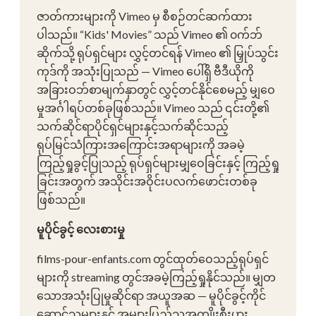
ဇာတ်ကားများကို Vimeo မှ စီစဉ်တင်ဆက်ထား
ပါသည်။ “Kids' Movies” သည် Vimeo ၏ ၀က်ဘ်
ဆိုက်သို့ ရုပ်ရှင်များ လွှင့်တင်ရန် Vimeo ၏ မြှုပ်သွင်း
ကုဒ်ကို အသုံးပြုသည် — Vimeo ပေါ်ရှိ ဗီဒီယိုကို
အခြားဝဘ်စာမျက်နှာတွင် လွှင့်တင်နိုင်စေမည့် မျှဝေ
မှုအင်္ဂါရပ်တစ်ခုဖြစ်သည်။ Vimeo သည် ၎င်းတို့၏
သက်ဆိုင်ရာပိုင်ရှင်များနှင့်သက်ဆိုင်သည့်
ရုပ်မြင်သံကြားအကြောင်းအရာများကို အခမဲ့
ကြည့်ရှုခွင့်ပြုသည့် ရုပ်ရှင်များမျှဝေခြင်းနှင့် ကြည့်ရှု
ခြင်းအတွက် အသိုင်းအဝိုင်းပလက်ဖောင်းတစ်ခု
ဖြစ်သည်။
မူပိုင်ခွင့် လေးစားမှု
films-pour-enfants.com တွင်ထုတ်ဝေသည့်ရုပ်ရှင်
များကို streaming တွင်အခမဲ့ကြည့်ရှုနိုင်သည်။ မျှတ
သောအသုံးပြုမှုဆိုင်ရာ အယူအဆ — မူပိုင်ခွင့်ကိုင်
ဆောင်သူများနှင့် အများပြည်သူအကျိုးစီးပွား