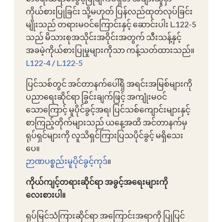
ကိုယ်စားပြုခြင်း သို့မဟုတ် ပြန်လည်ထုတ်လုပ်ခြင်း
မျိုးသည် တရားမဝင်ကြောင်းနှင့် ဆောင်းပါး L.122-5
သည် မိသားစုအသိုင်းအဝိုင်းအတွက် သီးသန့်နှင့်
အခမဲ့ကိုယ်စားပြုမှုများကိုသာ ကန့်သတ်ထားသည်။
L122-4
/
L.122-5
ပြင်သစ်တွင် အင်တာနက်ပေါ်ရှိ အရင်းအမြစ်များကို
ပညာရေးဆိုင်ရာ ခြွင်းချက်ဖြင့် အကျုံးမဝင်
သောကြောင့် မူပိုင်ခွင့်အရ၊ ပြင်သစ်ကျောင်းများနှင့်
စာကြည့်တိုက်များသည် ယနေ့အထိ အင်တာနက်မှ
ရုပ်ရှင်များကို လူသိရှင်ကြားပြသပိုင်ခွင့် မရှိသေး
ပေ။
ဉာဏပစ္စည်းမူပိုင်ခွင့်ကုဒ်
။
ကိုယ်ကျင့်တရားဆိုင်ရာ အခွင့်အရေးများကို
လေးစားပါ။
ရုပ်မြင်သံကြားဆိုင်ရာ အကြောင်းအရာကို ပြုပြင်