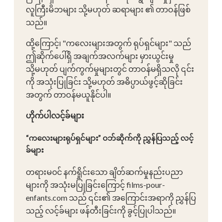
လူကြီးမိဘများ သို့မဟုတ် ဆရာများ ၏ တာဝန်ဖြစ်
သည်။
ထို့ကြောင့်၊ "ကလေးများအတွက် ရုပ်ရှင်များ" သည်
ဤဆိုက်ပေါ်ရှိ အချက်အလက်များ မှားယွင်းမှု
သို့မဟုတ် ပျက်ကွက်မှုများတွင် တာဝန်မရှိသလို ၎င်း
ကို အသုံးပြုခြင်း သို့မဟုတ် အဓိပ္ပာယ်ဖွင့်ဆိုခြင်း
အတွက် တာဝန်မယူနိုင်ပါ။
ဟိုက်ပါလင့်ခ်များ
“ကလေးများရုပ်ရှင်များ” ဝဘ်ဆိုက်ကို ညွှန်ပြသည့် လင့်
ခ်များ
တရားမ၀င် နက်ရှိုင်းသော ချိတ်ဆက်မှုနည်းပညာ
များကို အသုံးမပြုခြင်းကြောင့် films-pour-
enfants.com သည် ၎င်း၏ အကြောင်းအရာကို ညွှန်ပြ
သည့် လင့်ခ်များ ဖန်တီးခြင်းကို ခွင့်ပြုပါသည်။