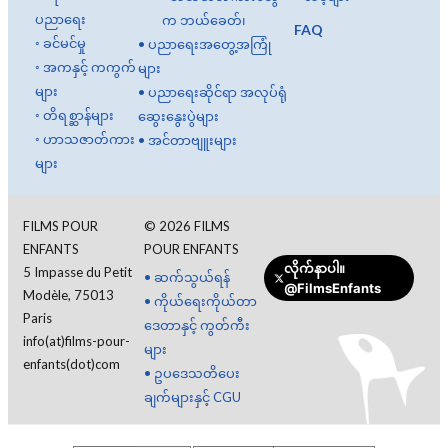
ပညာရေး
က ဘယ်ခေတ်၊
FAQ
◦
ခင်မင်မှု
•
ပညာရေးအတွေ့အကြုံ
◦
အကနှင့် ကကွက်
များ
များ
•
ပညာရေးဆိုင်ရာ အလုပ်ရုံ
◦
တိရစ္ဆာန်များ
ဆွေးနွေးပွဲများ
◦
ဟာသဇာတ်ကား
•
အင်တာဗျူးများ
များ
FILMS POUR
©
2026
FILMS
ENFANTS
POUR ENFANTS
လိုက်နာပါ။
5 Impasse du Petit
•
ဆက်သွယ်ရန်
@FilmsEnfants
Modèle, 75013
•
ကိုယ်ရေးကိုယ်တာ
Paris
ဒေတာနှင့် ကွတ်ကီး
info(at)films-pour-
များ
enfants(dot)com
•
ဥပဒေသတိပေး
ချက်များနှင့် CGU