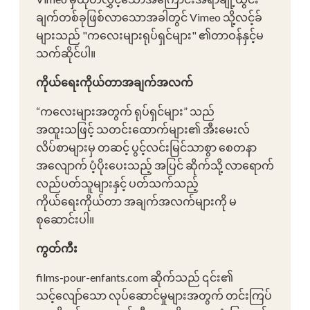
ချက်တစ်ခုဖြစ်လာသောအခါတွင် Vimeo သို့လင့်ခ်
များသည် "ကလေးများရုပ်ရှင်များ" ၏တာဝန်နှင့်မ
သက်ဆိုင်ပါ။
ကိုယ်ရေးကိုယ်တာအချက်အလက်
“ကလေးများအတွက် ရုပ်ရှင်များ” သည်
အထူးသဖြင့် သတင်းထောက်များ၏ အီးမေးလ်
လိပ်စာများမှ တဆင့် ပွင့်လင်းမြင်သာစွာ စေတနာ
အလျောက် ပံ့ပိုးပေးသည့် အပြင် ဆိုက်သို့ လာရောက်
လည်ပတ်သူများနှင့် ပတ်သက်သည့်
ကိုယ်ရေးကိုယ်တာ အချက်အလက်များကို မ
စုဆောင်းပါ။
ကွတ်ကီး
films-pour-enfants.com ဆိုက်သည် ၎င်း၏
သင့်လျော်သော လုပ်ဆောင်မှုများအတွက် တင်းကြပ်