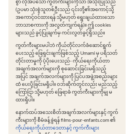
စွာ လိုအပ်သော ကွတ်ကီးများကိုသာ အသုံးပြုသည်
(ဥပမာ သုံးစွဲသူတစ်ဦးသည် ၎င်းတို့၏အကောင့်သို့
အကောင့်ဝင်ထားရန် သို့မဟုတ် ရွေးချယ်ထားသော
ဘာသာစကားကို အလွတ်ကျက်ရန်)။ ဤ cookies
များသည် ခွင့်ပြုချက်မှ ကင်းလွတ်ခွင့်ရှိသည်။
ကွတ်ကီးများမပါဘဲ ကိုယ်တိုင်လက်ခံဆောင်ရွက်
ပေးသည့် ဖြေရှင်းချက်ဖြစ်သည့် Umami မှ ပရိသတ်
တိုင်းတာမှုကို ပံ့ပိုးပေးသည်- ကိုယ်ရေးကိုယ်တာ
အချက်အလက်များကို စုဆောင်းခြင်းမရှိသည့်
အပြင် အချက်အလက်များကို ပြင်ပအဖွဲ့အစည်းများ
ထံ ပေးပို့ခြင်းမရှိပါ။ ဝဘ်ဆိုက်တွင်လည်း မည်သည့်
ကြော်ငြာ သို့မဟုတ် ခြေရာခံ ကွတ်ကီးများကိုမျှ မ
ထားရှိပါ။
နောက်ထပ်အသေးစိတ်အချက်အလက်များနှင့် ကွက်
ကီးများကို စီမံခန့်ခွဲရန် films-pour-enfants.com ၏
ကိုယ်ရေးကိုယ်တာဒေတာနှင့် ကွက်ကီးများ