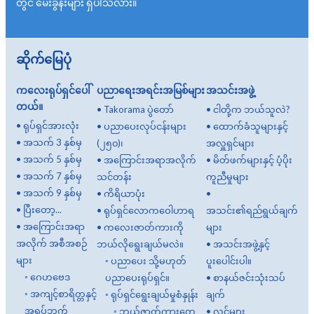
တွင် မေးခွန်းများ ရှိပါသလား။
ဆိုက်မြေပုံ
ကလေးရုပ်ရှင်ပေါ်
ပညာရေးအရင်းအမြစ်များ
အသင်းအဖွဲ့
တယ်။
•
Takorama ပွဲတော်
•
ငါတို့က ဘယ်သူလဲ?
•
ရုပ်ရှင်အားလုံး
•
ပညာပေးလုပ်ငန်းများ
•
ထောက်ခံသူများနှင့်
•
အသက် 3 နှစ်မှ
(၂၅၀)၊
အလှူရှင်များ
•
အသက် 5 နှစ်မှ
•
အကြောင်းအရာအလိုက်
•
မိတ်ဖက်များနှင့် ပံ့ပိုး
•
အသက် 7 နှစ်မှ
သင်တန်း
ကူညီမှုများ
•
အသက် 9 နှစ်မှ
•
ကိရိယာပုံး
•
•
ပြီးတော့...
•
ရုပ်ရှင်လောကဝေါဟာရ
အသင်း၏ရည်ရွယ်ချက်
•
အကြောင်းအရာ
•
ကလေးဇာတ်ကားကို
များ
အလိုက် အစီအစဉ်
ဘယ်လိုရွေးချယ်မလဲ။
•
အသင်းအဖွဲ့နှင့်
များ
◦
ပညာပေး သို့မဟုတ်
ပူးပေါင်းပါ။
◦
ဂေဟဗေဒ
ပညာပေးရုပ်ရှင်။
•
စာနယ်ဇင်းသုံးသပ်
◦
အကျင့်စာရိတ္တနှင့်
◦
ရုပ်ရှင်ရွေးချယ်မှုစံနှုန်း
ချက်
အရပ်ဘက်
◦
ဘယ်ဇာတ်ကားတွေ
•
လင့်များ