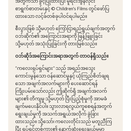
အတွက်သာ ခွင့်ပြုထားပြီး မူရင်းအွန်လိုင်း
စာရွက်စာတမ်းနှင့် © Children's Films တွင်ဖော်ပြ
ထားသော လင့်ခ်တစ်ခုပါဝင်ရပါမည်။
စီးပွားဖြစ် သို့မဟုတ် ကြော်ငြာရည်ရွယ်ချက်အတွက်
ဝဘ်ဆိုက်၏ အကြောင်းအရာကို ဖြန့်ဖြူးခြင်း
သို့မဟုတ် အသုံးပြုခြင်းကို တားမြစ်သည်။
ဝဘ်ဆိုဒ်အကြောင်းအရာအတွက် တာဝန်ရှိသည်။
“ကလေးရုပ်ရှင်များ” သည် အရည်အသွေး
ကောင်းမွန်သော ဝန်ဆောင်မှုနှင့် ယုံကြည်စိတ်ချရ
သော အချက်အလက်များကို ပေးဆောင်ရန်
ကြိုးပမ်းသော်လည်း ဤဆိုက်ရှိ အချက်အလက်
များ၏ တိကျမှု သို့မဟုတ် ပြီးပြည့်စုံမှုကို အာမခံ
ချက်မပေးနိုင်ပါ။ သွားလာရလွယ်ကူစေရန်အတွက်
ရွေးချယ်မှုကို အသက်အရွယ်အလိုက် ခွဲခြား
ထားသည်။ သို့သော်၊ ကလေးတိုင်းသည် မတူညီကြ
ပြီး ရုပ်ရှင်တစ်ကား၏ နောက်ဆုံးရွေးချယ်မှုမှာ