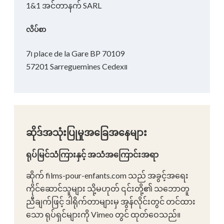
1&1 အင်တာနက် SARL
လိပ်စာ
7၊ place de la Gare BP 70109
57201 Sarreguemines Cedex။
ဆိုဒ်အသုံးပြုမှုအခြေအနေများ
ရုပ်မြင်သံကြားနှင့် အသံအကြောင်းအရာ
ဆိုက် films-pour-enfants.com သည် အခွင့်အရေး
ကိုင်ဆောင်သူများ သို့မဟုတ် ၎င်းတို့၏ သဘောတူ
ညီချက်ဖြင့် ဒါရိုက်တာများမှ အွန်လိုင်းတွင် တင်ထား
သော ရုပ်ရှင်များကို Vimeo တွင် ထုတ်ဝေသည်။