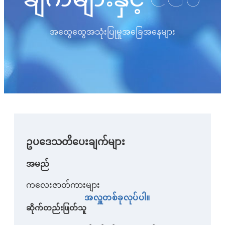
အထွေထွေအသုံးပြုမှုအခြေအနေများ
ဥပဒေသတိပေးချက်များ
အမည်
ကလေးဇာတ်ကားများ
အလှူတစ်ခုလုပ်ပါ။
ဆိုက်တည်းဖြတ်သူ