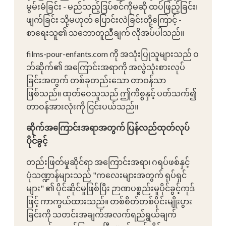
မွမ်းမံခြင်း - မည်သည့်ဒြပ်စင်ကိုမဆို ထပ်ဖြည့်ခြင်း၊
ဖျက်ခြင်း သို့မဟုတ် ပြောင်းလဲခြင်းတို့ကြောင့် -
စာရေးသူ၏ သဘောတူညီချက် လိုအပ်ပါသည်။
films-pour-enfants.com ကို အသုံးပြုသူများသည် ဝ
ဘ်ဆိုက်၏ အကြောင်းအရာကို အလွဲသုံးစားလုပ်
ခြင်းအတွက် တစ်ခုတည်းသော တာဝန်သာ
ဖြစ်သည်။ ထုတ်ဝေသူသည် ဤကိစ္စနှင့် ပတ်သက်၍
တာဝန်အားလုံးကို ငြင်းပယ်သည်။
ဆိုက်အကြောင်းအရာအတွက် ပြန်လည်ထုတ်လုပ်
ပိုင်ခွင့်
တည်းဖြတ်မှုဆိုင်ရာ အကြောင်းအရာ၊ ဂရပ်ဖစ်နှင့်
ပုံသဏ္ဍာန်များသည် "ကလေးများအတွက် ရုပ်ရှင်
များ" ၏ ပိုင်ဆိုင်မှုဖြစ်ပြီး ဉာဏပစ္စည်းမူပိုင်ခွင့်ကုဒ်
ဖြင့် ကာကွယ်ထားသည်။ တစ်စိတ်တစ်ပိုင်းမျိုးပွား
ခြင်းကို သတင်းအချက်အလက်ရည်ရွယ်ချက်