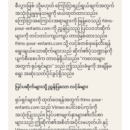
စီးပွားဖြစ် သို့မဟုတ် ကြော်ငြာရည်ရွယ်ချက်အတွက်
အသုံးပြုမှုမှန်သမျှကို ဖယ်ထုတ်ထားသည်။
ကြော်ငြာအကြောင်းအရာများကို ဖြန့်ဝေသည့် films-
pour-enfants.com ကို ညွှန်ပြသည့် ပြင်ပဝဘ်ဆိုက်
များကို တင်းတင်းကျပ်ကျပ် တားမြစ်ထားသည်။
films-pour-enfants.com သို့ လင့်ခ်တစ်ခုဖန်တီးရန်
ရွေးချယ်သောဆိုက်များသည် ဆိုက်၏ပုံသဏ္ဍာန်ကို
ပျက်စီးစေပါက တာဝန်ရှိပါသည်။ “ကလေးများ
အတွက် ရုပ်ရှင်များ” သည် ဤသည်းခံမှုကို အချိန်မ
ရွေး အဆုံးသတ်ပိုင်ခွင့်ရှိသည်။
ပြင်ပဆိုက်များသို့ ညွှန်ပြသော လင့်ခ်များ
ရုပ်ရှင်များကို ထုတ်ဝေရန်အတွက် films-pour-
enfants.com သည် Vimeo ပေါင်းစပ်ကုဒ်ကို
အသုံးပြုသည်။ ပြင်ပစာမျက်နှာများ၏လိပ်စာ
များသည် ဤဆိုက်၏အစိတ်အပိုင်းမဟုတ်ပါ၊ နှင့်
Vimeo မှထုတ်လွှင့်သောအကြောင်းအရာချို့ယွင်း