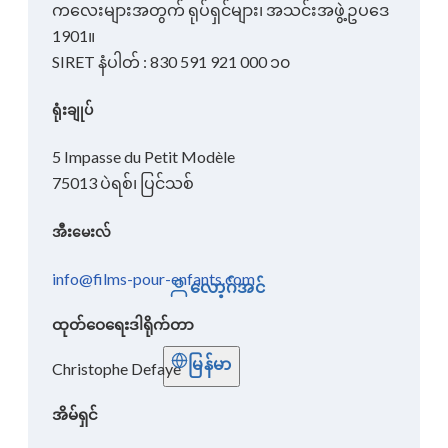
ကလေးများအတွက် ရုပ်ရှင်များ၊ အသင်းအဖွဲ့ဥပဒေ
1901။
SIRET နံပါတ် : 830 591 921 000 ၁၀
ရုံးချုပ်
5 Impasse du Petit Modèle
75013 ပဲရစ်၊ ပြင်သစ်
အီးမေးလ်
info@films-pour-enfants.com
လော့ဂ်အင်
ထုတ်ဝေရေးဒါရိုက်တာ
မြန်မာ
Christophe Defaye
အိမ်ရှင်