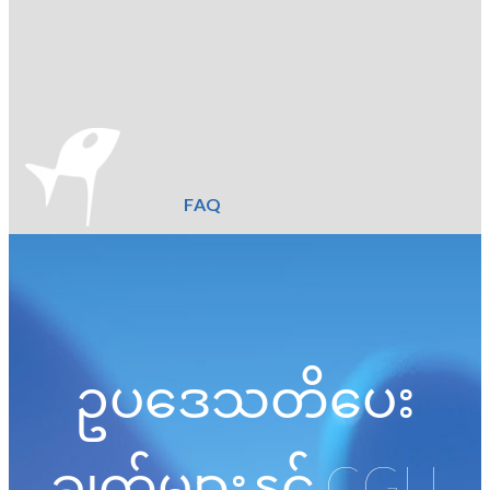
FAQ
ဥပဒေသတိပေး
ချက်များနှင့် CGU