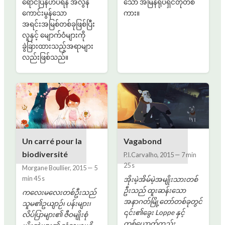
ရောင်ပြန်ဟပ်ရန် အလွန်
သော အမြန်ရုပ်ရှင်တိုတစ်
ကောင်းမွန်သော
ကား။
အရင်းအမြစ်တစ်ခုဖြစ်ပြီး
လူနှင့် မျောက်ဝံများကို
ခွဲခြားထားသည့်အရာများ
လည်းဖြစ်သည်။
Un carré pour la
Vagabond
biodiversité
P.I.Carvalho
,
2015
—
7 min
25 s
Morgane Boullier
,
2015
—
5
min 45 s
အိုးမဲ့အိမ်မဲ့အမျိုးသားတစ်
ဦးသည် ထူးဆန်းသော
ကလေးမလေးတစ်ဦးသည်
အနာဂတ်မြို့တော်တစ်ခုတွင်
သူမ၏ဥယျာဉ်၊ ပန်းများ၊
၎င်း၏ခွေး Loppe နှင့်
လိပ်ပြာများ၏ ဇီဝမျိုးစုံ
တစ်ယောက်တည်း