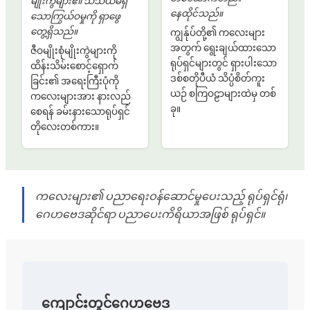
မျိုးကွဲများ၏ သံသယမရှိ
နေထိုင်သည်။
သောကြွယ်ဝမှုကို ရှာဖွေ
တွေ့ရှိသည်။
ကျွန်ုပ်တို့၏ ကလေးများ
အတွက် ရွေးချယ်ထားသော
ဇီဝမျိုးစုံမျိုးကွဲများကို
ရုပ်ရှင်များတွင် ရှားပါးသော
ထိန်းသိမ်းစောင့်ရှောက်
ဒစ်စတိုပီယံ သိပ္ပံစိတ်ကူး
ခြင်း၏ အရေးကြီးပုံကို
ယဉ် စကြဝဠာများထဲမှ တစ်
ကလေးများအား နားလည်
ခု။
စေရန် ခမ်းနားသောရုပ်ရှင်
တိုလေးတစ်ကား။
ကလေးများ၏ ပညာရေးဝန်ဆောင်မှုပေးသည့် ရုပ်ရှင်ရုံ၊
ဂေဟဗေဒဆိုင်ရာ ပညာပေးကိရိယာအဖြစ် ရုပ်ရှင်။
ကျောင်းတွင်ဂေဟဗေဒ