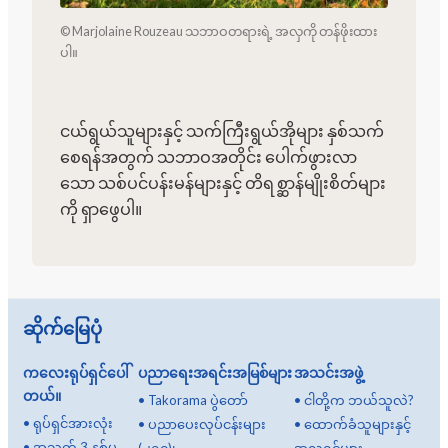
© Marjolaine Rouzeau သဘာဝတရားရဲ့ အလှကို တန်ဖိုးထား
ပါ။
ငယ်ရွယ်သူများနှင့် သက်ကြီးရွယ်အိုများ နှစ်သက်
စေရန်အတွက် သဘာဝအတိုင်း ပေါက်ဖွားလာ
သော သစ်ပင်ပန်းမန်များနှင့် တိရစ္ဆာန်မျိုးစိတ်များ
ကို ရှာဖွေပါ။
ဆိုက်မြေပုံ
ကလေးရုပ်ရှင်ပေါ်
ပညာရေးအရင်းအမြစ်များ
အသင်းအဖွဲ့
တယ်။
•
Takorama ပွဲတော်
•
ငါတို့က ဘယ်သူလဲ?
•
ရုပ်ရှင်အားလုံး
•
ပညာပေးလုပ်ငန်းများ
•
ထောက်ခံသူများနှင့်
•
အသက် 3 နှစ်မှ
(၂၅၀)၊
အလှူရှင်များ