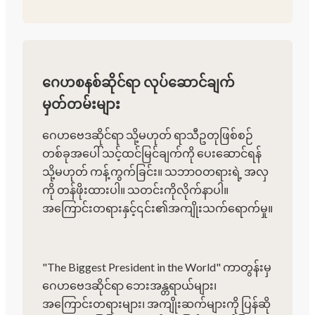
ဂေဟစနစ်ဆိုင်ရာ လုပ်ဆောင်ချက်
မှတ်တမ်းများ
ဂေဟဗေဒဆိုင်ရာ သို့မဟုတ် ရာသီဥတုဖြစ်စဉ်
တစ်ခုအပေါ် သင့်ထင်မြင်ချက်ကို ပေးဆောင်ရန်
သို့မဟုတ် ကန့်ကွက်ခြင်း။ သဘာဝတရားရဲ့ အလှ
ကို တန်ဖိုးထားပါ။ သတင်းကိုလိုက်နာပါ။
အကြောင်းတရားနှင့်၎င်း၏အကျိုးသက်ရောက်မှု။
"The Biggest President in the World" ကာတွန်းမှ
ဂေဟဗေဒဆိုင်ရာ ဘေးအန္တရာယ်များ၊
အကြောင်းတရားများ၊ အကျိုးဆက်များကို ပြန်ဆို