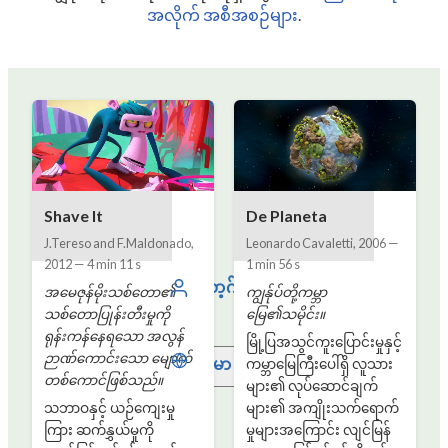
အလိုက် အစီအစဉ်များ
.
Shave It
De Planeta
J.Tereso and F.Maldonado
,
Leonardo Cavaletti
,
2006
—
2012
—
4 min 11 s
1 min 56 s
လော့ဂ်အင်
အမေဇုန်မိုးသစ်တော၏
ကျွန်ုပ်တို့ကမ္ဘာ
သစ်တောပြုန်းတီးမှုကို
မြေ၏သမိုင်း။
ရုန်းကန်နေရသော အလွန်
မြို့ပြအသွင်ကူးပြောင်းမှုနှင့်
ဉာဏ်ကောင်းသော မျောက်
မြန်မာ
ကမ္ဘာမြေကြီးပေါ်ရှိ လူသား
တစ်ကောင်ဖြစ်သည်။
များ၏ လုပ်ဆောင်ချက်
သဘာဝနှင့် ယဉ်ကျေးမှု
များ၏ အကျိုးသက်ရောက်
ကြား ဆက်နွှယ်မှုကို
မှုများအကြောင်း လျင်မြန်