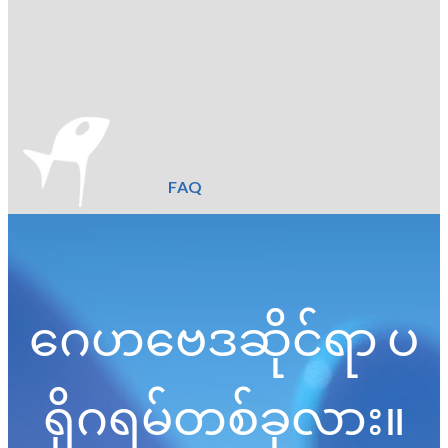
FAQ
ဂေဟဗေဒဆိုင်ရာ ပ
ရိုဂရမ်တစ်ခုလား။