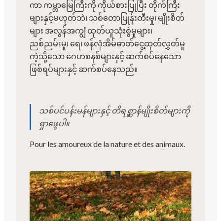
ကာ ကမ္ဘာမြေကြီးကို ကိုယ်စားပြုပြီး တိုက်ကြီး
များနှင့်မဟုတ်ဘဲ၊ သစ်တောပြုန်းတီးမှု၊ မျိုးစိတ်
များ အလွန်အကျွံ ထုတ်ယူသုံးစွဲမှုများ၊
ညစ်ညမ်းမှု၊ ရေ၊ ဖန်လုံအိမ်ဓာတ်ငွေ့ထုတ်လွှတ်မှု
ကဲ့သို့သော ဂေဟစနစ်များနှင့် ဆက်စပ်နေသော
ဖြစ်ရပ်များနှင့် ဆက်စပ်နေသည်။
သစ်ပင်ပန်းမန်များနှင့် တိရစ္ဆာန်မျိုးစိတ်များကို
ရှာဖွေပါ။
Pour les amoureux de la nature et des animaux.