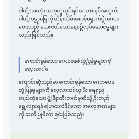
ငါတို့အားလုံး အတူတူလုပ်ရင် ဂေဟစနစ်အတွက်၊
ငါတို့ကမ္ဘာမြေကို ထိန်းသိမ်းစောင့်ရှောက်ဖို့၊ ဂေဟ
ဗေဒသည် သေးငယ်သောနေ့စဥ်လုပ်ဆောင်မှုများ
လည်းဖြစ်သည်။
ကောင်းမွန်သော ဂေဟစနစ်တုံ့ပြန်မှုများကို
လေ့လာပါ။
ကျောင်းဆိုသည်မှာ ကောင်းမွန်သော ဂေဟဗေဒ
တုံ့ပြန်မှုများကို လေ့လာသင်ယူပြီး ရေရှည်
တည်တံ့သော ဖွံ့ဖြိုးတိုးတက်မှုဆီသို့ ဦးတည်
ရွေ့လျားရန် ပြောင်းလဲနိုင်သော အလေ့အထများ
ကို သတိပြုမိလာခြင်းဖြစ်သည်။