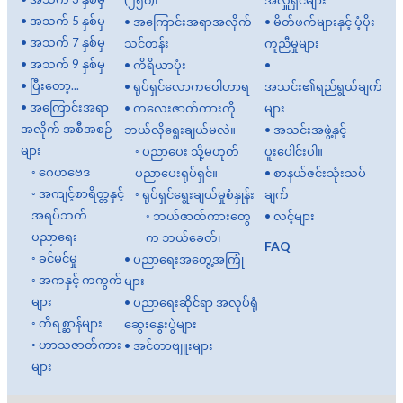
•
အသက် 5 နှစ်မှ
•
အကြောင်းအရာအလိုက်
•
မိတ်ဖက်များနှင့် ပံ့ပိုး
•
အသက် 7 နှစ်မှ
သင်တန်း
ကူညီမှုများ
•
အသက် 9 နှစ်မှ
•
ကိရိယာပုံး
•
•
ပြီးတော့...
•
ရုပ်ရှင်လောကဝေါဟာရ
အသင်း၏ရည်ရွယ်ချက်
•
အကြောင်းအရာ
•
ကလေးဇာတ်ကားကို
များ
အလိုက် အစီအစဉ်
ဘယ်လိုရွေးချယ်မလဲ။
•
အသင်းအဖွဲ့နှင့်
များ
◦
ပညာပေး သို့မဟုတ်
ပူးပေါင်းပါ။
◦
ဂေဟဗေဒ
ပညာပေးရုပ်ရှင်။
•
စာနယ်ဇင်းသုံးသပ်
◦
အကျင့်စာရိတ္တနှင့်
◦
ရုပ်ရှင်ရွေးချယ်မှုစံနှုန်း
ချက်
အရပ်ဘက်
◦
ဘယ်ဇာတ်ကားတွေ
•
လင့်များ
ပညာရေး
က ဘယ်ခေတ်၊
FAQ
◦
ခင်မင်မှု
•
ပညာရေးအတွေ့အကြုံ
◦
အကနှင့် ကကွက်
များ
များ
•
ပညာရေးဆိုင်ရာ အလုပ်ရုံ
◦
တိရစ္ဆာန်များ
ဆွေးနွေးပွဲများ
◦
ဟာသဇာတ်ကား
•
အင်တာဗျူးများ
များ