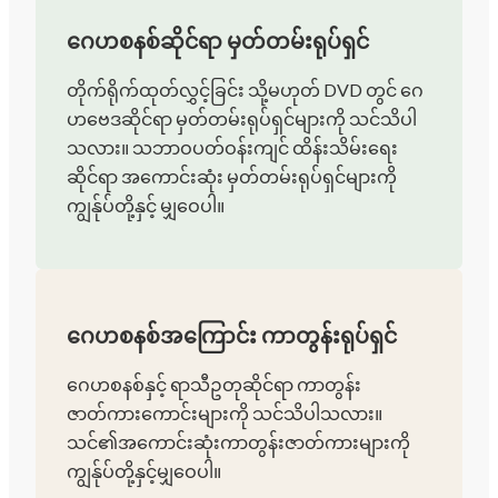
ဂေဟစနစ်ဆိုင်ရာ မှတ်တမ်းရုပ်ရှင်
တိုက်ရိုက်ထုတ်လွှင့်ခြင်း သို့မဟုတ် DVD တွင် ဂေ
ဟဗေဒဆိုင်ရာ မှတ်တမ်းရုပ်ရှင်များကို သင်သိပါ
သလား။ သဘာဝပတ်ဝန်းကျင် ထိန်းသိမ်းရေး
ဆိုင်ရာ အကောင်းဆုံး မှတ်တမ်းရုပ်ရှင်များကို
ကျွန်ုပ်တို့နှင့် မျှဝေပါ။
ဂေဟစနစ်အကြောင်း ကာတွန်းရုပ်ရှင်
ဂေဟစနစ်နှင့် ရာသီဥတုဆိုင်ရာ ကာတွန်း
ဇာတ်ကားကောင်းများကို သင်သိပါသလား။
သင်၏အကောင်းဆုံးကာတွန်းဇာတ်ကားများကို
ကျွန်ုပ်တို့နှင့်မျှဝေပါ။