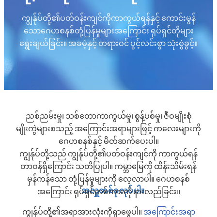
ကျွန်ုပ်တို့၏ပတ်ဝန်းကျင်ကိုကာကွယ်ရန်နှင့် ကောင်းမွန်
သောဂေဟစနစ်တုံ့ပြန်မှုများအကြောင်း ရုပ်ရှင်တိုများ
ရွေးချယ်ခြင်း။ အခမဲ့နှင့် တရားဝင် ပွင့်လင်းစွာ သုံးစွဲခွင့်။
ညစ်ညမ်းမှု၊ သစ်တောကာကွယ်မှု၊ စွန့်ပစ်မှု၊ ဇီဝမျိုးစုံ
မျိုးကွဲများစသည့် အကြောင်းအရာများဖြင့် ကလေးများကို
ဂေဟစနစ်နှင့် မိတ်ဆက်ပေးပါ။
ကျွန်ုပ်တို့သည် ကျွန်ုပ်တို့၏ပတ်ဝန်းကျင်ကို ကာကွယ်ရန်
တာဝန်ရှိကြောင်း သတိပြုပါ။ ကမ္ဘာမြေကို ထိန်းသိမ်းရန်
မှန်ကန်သော တုံ့ပြန်မှုများကို လေ့လာပါ။ ဂေဟစနစ်
အလှူတစ်ခုလုပ်ပါ။
အကြောင်း ရုပ်ရှင်တစ်ကားကို နားလည်ခြင်း။
ကျွန်ုပ်တို့၏အရာအားလုံးကိုရှာဖွေပါ။
အကြောင်းအရာ