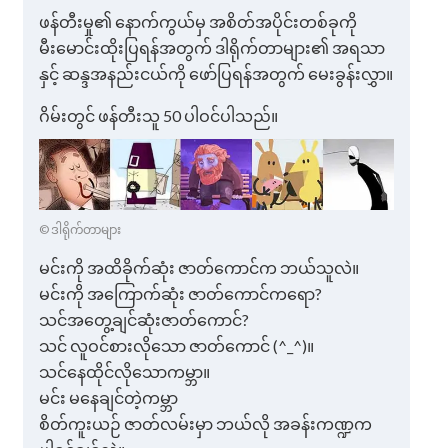
ဖန်တီးမှု၏ နောက်ကွယ်မှ အစိတ်အပိုင်းတစ်ခုကို
မီးမောင်းထိုးပြရန်အတွက် ဒါရိုက်တာများ၏ အရသာ
နှင့် ဆန္ဒအနည်းငယ်ကို ဖော်ပြရန်အတွက် မေးခွန်းလွှာ။
ဂိမ်းတွင် ဖန်တီးသူ 50 ပါဝင်ပါသည်။
© ဒါရိုက်တာများ
မင်းကို အထိခိုက်ဆုံး ဇာတ်ကောင်က ဘယ်သူလဲ။
မင်းကို အကြောက်ဆုံး ဇာတ်ကောင်ကရော?
သင်အတွေ့ချင်ဆုံးဇာတ်ကောင်?
သင် လူဝင်စားလိုသော ဇာတ်ကောင် (^_^)။
သင်နေထိုင်လိုသောကမ္ဘာ။
မင်း မနေချင်တဲ့ကမ္ဘာ
စိတ်ကူးယဉ် ဇာတ်လမ်းမှာ ဘယ်လို အခန်းကဏ္ဍက