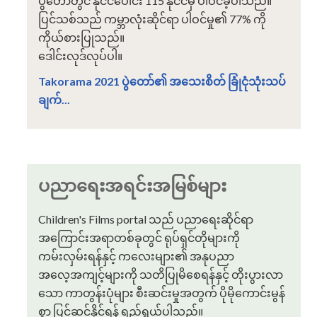
ပွဲတော်တွင် နိုင်ငံပေါင်း 115 နိုင်ငံမှ ပါဝင်ခဲ့ပါသည်။
ပြင်သစ်သည် ကမ္ဘာလုံးဆိုင်ရာ ပါဝင်မှု၏ 77% ကို
ကိုယ်စားပြုသည်။
ဒေါင်းလုဒ်လုပ်ပါ။
Takorama 2021 ပွဲတော်၏ အသေးစိတ် ခြုံငုံသုံးသပ်
ချက်...
ပညာရေးအရင်းအမြစ်များ
Children's Films portal သည် ပညာရေးဆိုင်ရာ
အကြောင်းအရာတစ်ခုတွင် ရုပ်ရှင်တိုများကို
ကမ်းလှမ်းရန်နှင့် ကလေးများ၏ အနုပညာ
အလေ့အကျင့်များကို သတိပြုမိစေရန်နှင့် တိုးပွားလာ
သော ကာတွန်းပုံများ စီးဆင်းမှုအတွက် ပိုမိုကောင်းမွန်
စွာ ပြင်ဆင်နိုင်ရန် ရည်ရွယ်ပါသည်။