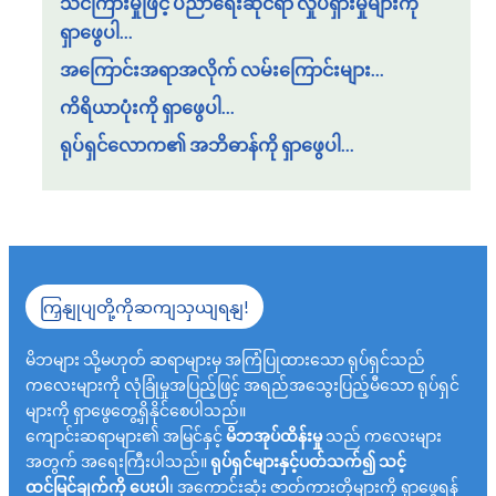
သင်ကြားမှုဖြင့် ပညာရေးဆိုင်ရာ လှုပ်ရှားမှုများကို
ရှာဖွေပါ...
အကြောင်းအရာအလိုက် လမ်းကြောင်းများ...
ကိရိယာပုံးကို ရှာဖွေပါ...
ရုပ်ရှင်လောက၏ အဘိဓာန်ကို ရှာဖွေပါ...
ကြှနျုပျတို့ကိုဆကျသှယျရနျ!
မိဘများ သို့မဟုတ် ဆရာများမှ အကြံပြုထားသော ရုပ်ရှင်သည်
ကလေးများကို လုံခြုံမှုအပြည့်ဖြင့် အရည်အသွေးပြည့်မီသော ရုပ်ရှင်
များကို ရှာဖွေတွေ့ရှိနိုင်စေပါသည်။
ကျောင်းဆရာများ၏ အမြင်နှင့်
မိဘအုပ်ထိန်းမှု
သည် ကလေးများ
အတွက် အရေးကြီးပါသည်။
ရုပ်ရှင်များနှင့်ပတ်သက်၍ သင့်
ထင်မြင်ချက်ကို ပေးပါ
၊ အကောင်းဆုံး ဇာတ်ကားတိုများကို ရှာဖွေရန်