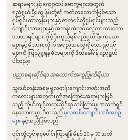
ဆရာမများနှင့် ကျောင်းပါမောက္ခများအတွက်
ရည်ရွယ်ပြီး ကျွန်ုပ်တို့၏ ကက်တလောက်ဖြစ်သော
ရုပ်ရှင်၊ ကာတွန်းများနှင့် ဇာတ်ဝင်တိုရုပ်ရှင်များသည်
ကျောင်းသားများနှင့် အတန်းထဲတွင် လေ့လာထားသော
ဘာသာရပ်များကို ပံ့ပိုးကူညီရန် ရည်ရွယ်ပြီး ကလေး
များနှင့် မိသားစုလိုက် အရည်အသွေးရှိသော ရုပ်ရှင်
များကို ကြည့်ရှုရန် မိဘများကို ဖိတ်ခေါ်ရန် ရည်ရွယ်
ပါသည်။
ပညာရေးဆိုင်ရာ အထောက်အကူပြုကိရိယာ
သူငယ်တန်းအစမှ မူလတန်းကျောင်းအဆုံးအထိ
ကလေးများအတွက်၊ ဤအကြောင်းအရာများဖြစ်
သည့် ကိုယ်ကျင့်တရားဆိုင်ရာ သင်ကြားမှု၊ အသက်ရှင်
နေသောကမ္ဘာ၊ ဂီတသည်
မူလတန်းကျောင်းအစီအစဉ်
များ
နှင့်အညီဖြစ်သည်။
၎င်းတို့တွင် စုစုပေါင်းကြာချိန် မိနစ် 20 မှ 30 အထိ