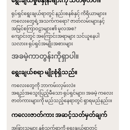
ရုပ်ရှင်ရွေးချယ်ရာတွင် နည်းစနစ်နှင့် ကိရိယာများ။
ကလေးတွေရဲ့အသက်ကရော? ဇာတ်လမ်းများနှင့်
အမြင်စကြာဝဠာများ၏ မူလအစ?
ကျောင်းတွင် အကြောင်းအရာများ သင်ယူနေပါ
သလား။ ရုပ်ရှင်အမျိုးအစားများ
အခမဲ့ကာတွန်းကိုရှာပါ။
ရွေးချယ်စရာ မျိုးစုံရှိသည်။
ကလေးတွေကို ဘာကမ်းလှမ်းလဲ။
အရည်အသွေးပြည့်မီသော ရုပ်ရှင်များ၊ အခမဲ့ ကလေး
ဇာတ်ကားများကို မည်သည့်နေရာတွင် ရှာရမည်နည်း။
ကလေးဇာတ်ကား အဆင့်သတ်မှတ်ချက်
အခြားသူများ နှစ်သက်ရာကို ရွေးချယ်ရာတွင်