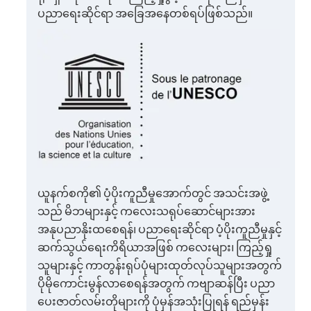
ပညာရေးဆိုင်ရာ အခြေအနေတစ်ရပ်ဖြစ်သည်။
ယူနက်စကို၏ ပံ့ပိုးကူညီမှုအောက်တွင် အသင်းအဖွဲ့
သည် မိဘများနှင့် ကလေးသရုပ်ဆောင်များအား
အနုပညာနိုးထစေရန်၊ ပညာရေးဆိုင်ရာ ပံ့ပိုးကူညီမှုနှင့်
ဆက်သွယ်ရေးကိရိယာအဖြစ် ကလေးများ၊ ကြည့်ရှု
သူများနှင့် ကာတွန်းရုပ်ပုံများထုတ်လုပ်သူများအတွက်
ပိုမိုကောင်းမွန်လာစေရန်အတွက် ကဗျာဆန်ပြီး ပညာ
ပေးဇာတ်လမ်းတိုများကို ပုံမှန်အသုံးပြုရန် ရည်မှန်း