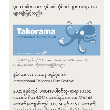
ပွဲတော်၏ နာယကလုပ်ဖော်ကိုင်ဖက်များကလည်း ဆု
များချီးမြှင့်သည်။
သည် 2020 ခုနှစ်တွင် Takorama International Children's Film
Festival ၏ ပထမဆုံးထုတ်ဝေမှုဖြစ်သည်။
နိုင်ငံတကာ ကလေးရုပ်ရှင်ပွဲတော်
International Children's Film Festival
2021 ခုနှစ်တွင်၊
340,418 ပါဝင်သူ
- ဆရာ 10,161
ယောက်၊ မိဘ 4,092 ယောက်နှင့် ကလေး 326,165
ယောက် (ကျောင်းတွင် 303,190 နှင့် 22,975 ယောက်)