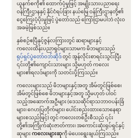
ယူနက်စကို၏ ထောက်ပံ့မှုဖြင့် အမျိုးသားပညာရေး
ဝန်ကြီးဌာနနှင့် နိုင်ငံရပ်ခြား နယ်မြေ ဝန်ကြီးဌာနတို့၏
ငွေကြေးပံ့ပိုးမှုဖြင့် ပွဲတော်သည် ကြော်ငြာမပါဘဲ လုံးဝ
အခမဲ့ဖြစ်သည်။
နှစ်စဉ်ဧပြီနှင့်ဇွန်လကြားတွင် ဆရာများနှင့်
ကလေးထိန်းပညာရှင်များသာမက မိဘများသည်
ရုပ်ရှင်ပွဲတော်ဝဘ်ဆိုဒ်
တွင် အွန်လိုင်းစာရင်းသွင်းပြီး
၎င်းတို့၏ကျောင်းသားများ သို့မဟုတ် ကလေး
များ၏ရလဒ်များကို သတင်းပို့ကြသည်။
ကလေးများသည် မိဘများနှင့်အတူ အိမ်တွင်ဖြစ်စေ၊
အိမ်တွင်ဖြစ်စေ မိဘများနှင့်အတူ သို့မဟုတ် ပါ၀င်
သည့်အဆောက်အဦများ (ဒေသဆိုင်ရာသဘာဝပန်းခြံ
များ၊ ဂေဟပြတိုက်များ၊ ပေါင်းစည်းထားသောနေရာ
များစသည်ဖြင့်) တွင် ကလေးတစ်ဦးစီသည် ၎င်း
တို့၏အကြိုက်ဆုံးဇာတ်ကား၊ အကောင်းဆုံးရုပ်ရှင်နှင့်
ဆုများ
ကလေးများဆု
ကို မဲပေးရွေးချယ်ကြသည်။