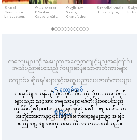
© Maël
© G.Godet et
© Vgik : My
© Parallel Studio
© Xiya L
Gourmelen :
B.Sankur :
Strange
: Unsatisfying.
look sca
L'inspecteur.
Casse-croûte.
Grandfather.
ကလေးများကို အနုပညာအလေ့အကျင့်များအကြောင်း
အသိပညာပေးသည့် ကဗျာဆန်သောဇာတ်ကားများ
ကျောင်းပရိုဂရမ်များနှင့်အတူ ပညာပေးဇာတ်ကားများ
လော့ဂ်အင်
စာအုပ်များ၊ ပန်းချီ သို့မဟုတ် ဂီတကဲ့သို့ ကလေးရုပ်ရှင်
များသည် သင့်အား အရသာများ ဖန်တီးနိုင်စေပါသည်။
ကျွန်ုပ်တို့၏ portal သည် ရုပ်ရှင်များ၏ ကဗျာဆန်သော
မြန်မာ
အတိုင်းအတာနှင့် ၎င်းတို့၏ မက်ဆေ့ချ်များနှင့် အမြင်
စကြာဝဠာများ၏ မူလအစကို အလေးပေးပါသည်။