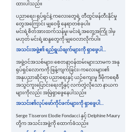
ထားပါသည်။
ပညာရေး၊ ရုပ်ရှင်နဲ့ ကလေးတွေရဲ့ တီထွင်ဖန်တီးနိုင်မှု
တွေအကြောင်း မျှဝေဖို့ နေရာတစ်ခုပါ။
မင်းရဲ့စိတ်အားထက်သန်မှု၊ မင်းရဲ့အတွေ့အကြုံ ဒါမှ
မဟုတ် မင်းရဲ့ဆန္ဒတွေကို မျှဝေလာလိုက်ပါ။
အသင်းအဖွဲ့၏ ရည်ရွယ်ချက်များကို ရှာဖွေပါ...
အဖွဲ့ဝင်အသစ်များ၊ စေတနာ့ဝန်ထမ်းများသာမက အနု
ရုပ်ရှင်လောကကို ဖြန့်ကျက်ခြင်း၊ ကလေးများ၏
အနုပညာဆိုင်ရာ ပညာရေးနှင့် ယဉ်ကျေးမှု ဒီမိုကရေစီ
အသွင်ကူးပြောင်းရေးတို့နှင့် လက်တွဲလိုသော နာယက
များကိုလည်း အမြဲရှာဖွေနေပါသည်။
အသင်း၏လုပ်ဖော်ကိုင်ဖက်များကို ရှာဖွေပါ...
Serge Tisseron၊ Elodie Fondacci နှင့် Delphine Maury
တို့က အသင်းအဖွဲ့ကို ထောက်ခံသည်။