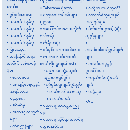
တယ်။
•
Takorama ပွဲတော်
•
ငါတို့က ဘယ်သူလဲ?
•
ရုပ်ရှင်အားလုံး
•
ပညာပေးလုပ်ငန်းများ
•
ထောက်ခံသူများနှင့်
•
အသက် 3 နှစ်မှ
(၂၅၀)၊
အလှူရှင်များ
•
အသက် 5 နှစ်မှ
•
အကြောင်းအရာအလိုက်
•
မိတ်ဖက်များနှင့် ပံ့ပိုး
•
အသက် 7 နှစ်မှ
သင်တန်း
ကူညီမှုများ
•
အသက် 9 နှစ်မှ
•
ကိရိယာပုံး
•
•
ပြီးတော့...
•
ရုပ်ရှင်လောကဝေါဟာရ
အသင်း၏ရည်ရွယ်ချက်
•
အကြောင်းအရာ
•
ကလေးဇာတ်ကားကို
များ
အလိုက် အစီအစဉ်
ဘယ်လိုရွေးချယ်မလဲ။
•
အသင်းအဖွဲ့နှင့်
များ
◦
ပညာပေး သို့မဟုတ်
ပူးပေါင်းပါ။
◦
ဂေဟဗေဒ
ပညာပေးရုပ်ရှင်။
•
စာနယ်ဇင်းသုံးသပ်
◦
အကျင့်စာရိတ္တနှင့်
◦
ရုပ်ရှင်ရွေးချယ်မှုစံနှုန်း
ချက်
အရပ်ဘက်
◦
ဘယ်ဇာတ်ကားတွေ
•
လင့်များ
ပညာရေး
က ဘယ်ခေတ်၊
FAQ
◦
ခင်မင်မှု
•
ပညာရေးအတွေ့အကြုံ
◦
အကနှင့် ကကွက်
များ
များ
•
ပညာရေးဆိုင်ရာ အလုပ်ရုံ
◦
တိရစ္ဆာန်များ
ဆွေးနွေးပွဲများ