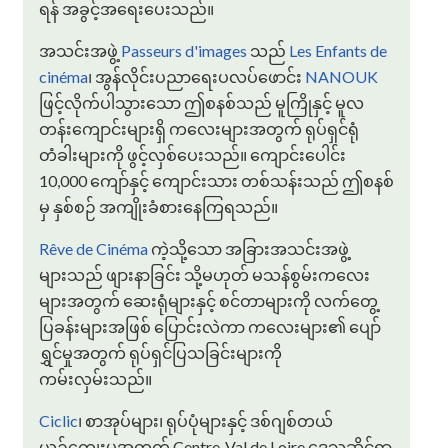
ရန် အခွင့်အရေးပေးသည်။
အသင်းအဖွဲ့
Passeurs d'images
သည်
Les Enfants de
cinéma
၊ အွန်လိုင်းပညာရေးပလပ်ဖောင်း
NANOUK
ဖြင့်လိုက်ပါသွားသော ဤစနစ်သည် မူကြိုနှင့် မူလ
တန်းကျောင်းများရှိ ကလေးများအတွက် ရုပ်ရှင်ရုံ
တံခါးများကို ဖွင့်လှစ်ပေးသည်။ ကျောင်းပေါင်း
10,000 ကျော်နှင့် ကျောင်းသား တစ်သန်းသည် ဤစနစ်
မှ နှစ်စဉ် အကျိုးခံစားနေကြရသည်။
Rêve de Cinéma
ကဲ့သို့သော အခြားအသင်းအဖွဲ့
များသည် ဖျားနာခြင်း သို့မဟုတ် မသန်စွမ်းကလေး
များအတွက် ဆေးရုံများနှင့် စင်တာများကို လက်တွေ့
ပြခန်းများအဖြစ် ပြောင်းလဲကာ ကလေးများ၏ ပျော်
ရွှင်မှုအတွက် ရုပ်ရှင်ပြသခြင်းများကို
ကမ်းလှမ်းသည်။
Ciclic
၊ စာအုပ်များ၊ ရုပ်ပုံများနှင့် ဒစ်ဂျစ်တယ်
ယဉ်ကျေးမှုအတွက် Centre-Val de Loire ဒေသဆိုင်ရာ