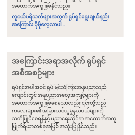
အထောက်အကူဖြစ်နိုင်သည်။
လူငယ်ပရိသတ်များအတွက် ရုပ်ရှင်ရွေးချယ်နည်း
အကြောင်း ပိုမိုလေ့လာပါ...
အကြောင်းအရာအလိုက် ရုပ်ရှင်
အစီအစဉ်များ
ရုပ်ရှင်အပါအဝင် ရုပ်မြင်သံကြားအနုပညာသည်
ကျောင်းတွင် အနုပညာအလေ့အကျင့်များကို
အထောက်အကူဖြစ်စေသော်လည်း ၎င်းတို့သည်
ကလေးများ၏ အခြားသင်ယူမှုနယ်ပယ်များကို
သတိပြုမိစေရန်နှင့် ပညာရေးဆိုင်ရာ အထောက်အကူ
ပြုကိရိယာတစ်ခုအဖြစ် အသုံးပြုနိုင်သည်။