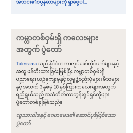
အသင်း၏စပွန်ဆာများကို ရှာဖွေပါ...
ကမ္ဘာတစ်ဝှမ်းရှိ ကလေးများ
အတွက် ပွဲတော်
Takorama
သည် နိုင်ငံတကာလုပ်ဖော်ကိုင်ဖက်များနှင့်
အတူ ဖန်တီးထားခြင်းဖြစ်ပြီး ကမ္ဘာတစ်ဝှမ်းရှိ
ပညာရေး၊ ယဉ်ကျေးမှုနှင့် လူမှုဖွဲ့စည်းပုံများ၊ မိဘများ
နှင့် အသက် 3 နှစ်မှ 18 နှစ်ကြားကလေးများအတွက်
ရည်ရွယ်သည့် အသံတိတ်ကာတွန်းရုပ်ရှင်တိုများ
ပွဲတော်တစ်ခုဖြစ်သည်။
လူသားဝါဒနှင့် ဂေဟဗေဒ၏ ဆောင်ပုဒ်ဖြစ်သော
ပွဲတော်