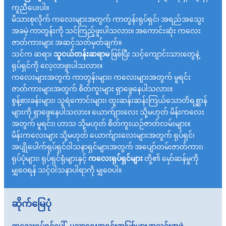
ကူညီပေးပါ။
မိသားစုလိုက် ကလေးများအတွက် ကာတွန်းရုပ်ရှင်၊ အရည်အသွေး
အခမဲ့ ကာတွန်းကို သင်ကြည့်ဖူးပါသလား။ အကောင်းဆုံး ကလေး
ဇာတ်ကားများ အဆင့်သတ်မှတ်ချက်။
သင်က ဆရာ၊
သူငယ်တန်းဆရာမ
ဖြစ်ပြီး သင့်ကျောင်းသားတွေနဲ့
ရုပ်ရှင်ကို လေ့လာဖူးပါသလား။
ကလေးများအတွက် ကာတွန်းများ၊ ကလေးများအတွက် မူရင်း
ဇာတ်ကားများအတွက် စိတ်ကူးများ ရှာဖွေနေပါသလား။
စွန့်စားခန်းများ၊ သူရဲကောင်းများ၊ ထူးဆန်းဆန်းကြယ်သောတိရစ္ဆာန်
များကို ရှာဖွေနေပါသလား။ ယောက်ျားလေး သို့မဟုတ် မိန်းကလေး
အတွက် မူရင်း၊ ဟာသ သို့မဟုတ် စိတ်ကူးယဉ်ဇာတ်လမ်းများ။
မိန်းကလေးများ သို့မဟုတ် ယောက်ျားလေးများအတွက် ရုပ်ရှင်၊
အပျိုပေါက်ရုပ်ရှင်ဝါသနာရှင်များအတွက် အပျော်တမ်းဇာတ်ကား၊
ရုပ်ပုံများ၊ ရုပ်ရှင်ရုံများနှင့်
ကလေးရုပ်ရှင်များ
တို့၏ မှော်ဆန်မှုကို
မျှဝေရန် သင့်ဝါသနာပါရာကို မျှဝေပါ။
ဆိုက်မြေပုံ
ကလေးရုပ်ရှင်ပေါ်
ပညာရေးအရင်းအမြစ်များ
အသင်းအဖွဲ့