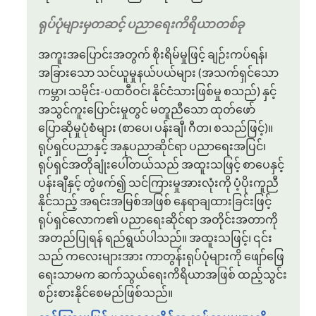
ရုပ်ပုံများမှတဆင့် ပညာရေးကိရိယာတစ်ခု
အကူးအပြောင်းအတွက် စိုးရိမ်မှုဖြင့် ချဉ်းကပ်ရန်၊
အခြားသော သင်ယူမှုနယ်ပယ်များ (အသက်ရှင်သော
ကမ္ဘာ၊ သမိုင်း-ပထဝီဝင်၊ နိုင်ငံသားဖြစ်မှု စသည်) နှင့်
အသွင်ကူးပြောင်းမှုတွင် မတူညီသော ထုတ်ဖော်
ပြောဆိုမှုပုံစံများ (စာပေ၊ ပန်းချီ၊ ဂီတ၊ စသည်ဖြင့်)။
ရုပ်ရှင်ပညာနှင့် အနုပညာဆိုင်ရာ ပညာရေးအပြင်၊
ရုပ်ရှင်အတိုချုံးပေါ်တယ်သည် အထူးသဖြင့် စာပေနှင့်
ပန်းချီနှင့် တွဲဖက်၍ သင်ကြားမှုအားလုံးကို ပံ့ပိုးကူညီ
နိုင်သည့် အရင်းအမြစ်အဖြစ် နေရာချထားခြင်းဖြင့်
ရုပ်ရှင်လောက၏ ပညာရေးဆိုင်ရာ အတိုင်းအတာကို
အတည်ပြုရန် ရည်ရွယ်ပါသည်။ အထူးသဖြင့်၊ ၎င်း
သည် ကလေးများအား ကာတွန်းရုပ်ပုံများကို ဖျော်ဖြေ
ရေးသာမက ဆက်သွယ်ရေးကိရိယာအဖြစ် ထည့်သွင်း
စဉ်းစားနိုင်စေမည်ဖြစ်သည်။