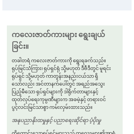
ကလေးဇာတ်ကားများ ရွေးချယ်
ခြင်း။
တခါတရံ ကလေးဇာတ်ကားကို ရွေးရခက်သည်။
ရုပ်မြင်သံကြား၊ ရုပ်ရှင်ရုံ သို့မဟုတ် ဒီဗီဒီတွင် မူရင်း
ရုပ်ရှင် သို့မဟုတ် ကာတွန်းအနည်းငယ်သာ ရှိ
သော်လည်း အင်တာနက်ပေါ်တွင် အရည်အသွေး
ပြည့်မီသော ရုပ်ရှင်များကို ဒါရိုက်တာများနှင့်
ထုတ်လုပ်ရေးကုမ္ပဏီများက အခမဲ့နှင့် တရားဝင်
ပွင့်လင်းမြင်သာစွာ ကမ်းလှမ်းထားသည်။
အနုပညာနိုးထမှုနှင့် ပညာရေးဆိုင်ရာ ပံ့ပိုးမှု
တိုတောင်းသောရုပ်ရှင်များသည် ကလေးများ၏အာရုံ