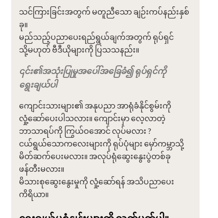
သင်ကြားခြင်းအတွက် မတူညီသော ချဉ်းကပ်နည်းနှစ်
ခု။
မည်သည့်ပညာပေးရည်ရွယ်ချက်အတွက် ရုပ်ရှင်
သို့မဟုတ် ဗီဒီယိုများကို ပြသသနည်း။
၎င်း၏အသုံးပြုမှုအပေါ်အခြေခံ၍ ရုပ်ရှင်ကို
ရွေးချယ်ပါ
ကျောင်းသားများ၏ အနုပညာ အာရုံခံနိုင်စွမ်းကို
လှုံ့ဆော်ပေးပါသလား။ ကျောင်းမှာ လေ့လာတဲ့
ဘာသာရပ်ကို ကြွယ်ဝအောင် လုပ်မလား ?
ငယ်ရွယ်သောကလေးများကို ရုပ်ပုံများ မှော်ကမ္ဘာသို့
မိတ်ဆက်ပေးမလား။ အလုပ်ရုံဆွေးနွေးပွဲတစ်ခု
ဖန်တီးမလား။
မိသားစုဆွေးနွေးမှုကို လှုံ့ဆော်ရန် အသိပညာပေး
ကိရိယာ။
ရွေးချယ်မှုစံနှုန်းများကို သတ်မှတ်ပါ။