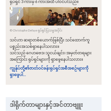
ရုပ်ရှင် 3 ကားမှ 6 ကားအထိ ပါဝင်ပါသည်။
© Christophe Defaye ရုပ်ရှင်ပြသမှုအပိုင်း
သင်ဟာ ဆရာတစ်ယောက်ဖြစ်ပြီး သင်ထောက်ကူ
ပစ္စည်းအသစ်ရှာနေပါသလား။
သင်သည် ဂေဟဗေဒ၊ သူငယ်ချင်း၊ အမှတ်တရများ
အကြောင်း ရုပ်ရှင်များကို ရှာဖွေနေပါသလား။
ကျွန်ုပ်တို့၏ဇာတ်ဝင်ခန်းရုပ်ရှင်အစီအစဉ်များကို
ရှာဖွေပါ...
ဒါရိုက်တာများနှင့်အင်တာဗျူး