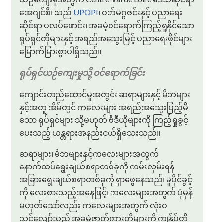
အေဂျင်စီ၊ သည်
UPOPI
၊ ဝဘ်မဂ္ဂဇင်းနှင့် ပညာရေး
ဆိုင်ရာ ပလပ်ဖောင်း၊ အခမဲ့ဝင်ရောက်ကြည့်ရှုနိုင်သော
ရုပ်ရှင်တိုများနှင့် အရည်အသွေးမြင့် ပညာရေးဖိုင်များ
မြောက်မြားစွာပါရှိသည်။
ရုပ်ရှင်ယဉ်ကျေးမှုသို့ ဝင်ရောက်ခြင်း
ကျောင်းတည်ထောင်မှုအတွင်း ဆရာများနှင့် မိဘများ
နှင့်အတူ အိမ်တွင် ကလေးများ အရည်အသွေးပြည့်မီ
သော ရုပ်ရှင်များ သို့မဟုတ် ဗီဒီယိုများကို ကြည့်ရှုခွင့်
ပေးသည့် ယန္တရားအနည်းငယ်ရှိသေးသည်။
ဆရာများ၊ မိဘများနှင့်ကလေးများအတွက်
နောက်ထပ်ရွေးချယ်စရာတစ်ခုကို ကမ်းလှမ်းရန်
အခြားရွေးချယ်စရာတစ်ခုကို ရှာဖွေနေသည်၊ မူပိုင်ခွင့်
ကို လေးစားသည့်အနေဖြင့်၊ ကလေးများအတွက် ပုံမှန်
မဟုတ်သော်လည်း ကလေးများအတွက် လုံးဝ
သင့်လျော်သည့် အခမဲ့ဇာတ်ကားတိုများကို ကျွန်ုပ်တို့