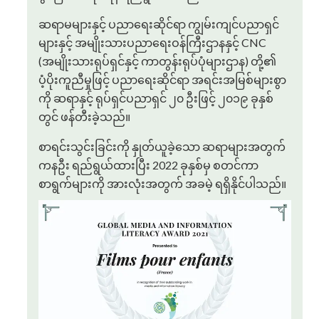
ဆရာမများနှင့် ပညာရေးဆိုင်ရာ ကျွမ်းကျင်ပညာရှင်
များနှင့် အမျိုးသားပညာရေးဝန်ကြီးဌာနနှင့် CNC
(အမျိုးသားရုပ်ရှင်နှင့် ကာတွန်းရုပ်ပုံများဌာန) တို့၏
ပံ့ပိုးကူညီမှုဖြင့် ပညာရေးဆိုင်ရာ အရင်းအမြစ်များစွာ
ကို ဆရာနှင့် ရုပ်ရှင်ပညာရှင် ၂၀ ဦးဖြင့် ၂၀၁၉ ခုနှစ်
တွင် ဖန်တီးခဲ့သည်။
စာရင်းသွင်းခြင်းကို နှုတ်ယူခဲ့သော ဆရာများအတွက်
ကနဦး ရည်ရွယ်ထားပြီး 2022 ခုနှစ်မှ စတင်ကာ
စာရွက်များကို အားလုံးအတွက် အခမဲ့ ရရှိနိုင်ပါသည်။