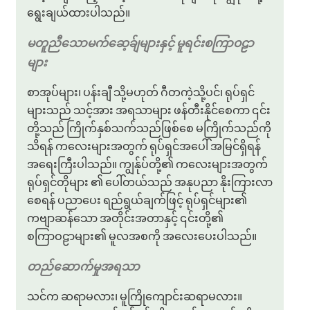
ရွေးချယ်ထားပါသည်။
မတူညီသောမက်ဆေ့ခ်ျများနှင့် မူရင်းစကြာဝဠာ
များ
စာအုပ်များ၊ ပန်းချီ သို့မဟုတ် ဂီတကဲ့သို့ပင်၊ ရုပ်ရှင်
များသည် သင့်အား အရသာများ ဖန်တီးနိုင်စေကာ ၎င်း
တို့သည် ကြိုက်နှစ်သက်သည်ဖြစ်စေ မကြိုက်သည်ကို
သိရန် ကလေးများအတွက် ရုပ်ရှင်အပေါ် အမြင်ရှိရန်
အရေးကြီးပါသည်။ ကျွန်ုပ်တို့၏ ကလေးများအတွက်
ရုပ်ရှင်တိုများ ၏ ပေါ်တယ်သည် အနုပညာ နိုးကြားလာ
စေရန် ပညာပေး ရည်ရွယ်ချက်ဖြင့် ရုပ်ရှင်များ၏
ကဗျာဆန်သော အတိုင်းအတာနှင့် ၎င်းတို့၏
စကြာဝဠာများ၏ မူလအစကို အလေးပေးပါသည်။
တည်ဆောက်မှုအရသာ
သင်က ဆရာမလား၊ မူကြိုကျောင်းဆရာမလား။