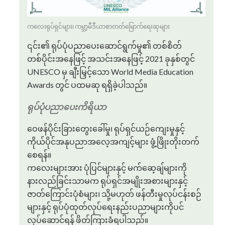
ကလေးရုပ်ရှင်များ၊ ကမ္ဘာ့မီဒီယာစာတတ်မြောက်ရေးဆုများ
၎င်း၏ ရုပ်ပုံပညာပေးဆောင်ရွက်မှု၏ တစ်စိတ်
တစ်ပိုင်းအနေဖြင့် အသင်းအနေဖြင့် 2021 ခုနှစ်တွင်
UNESCO မှ ချီးမြှင့်သော World Media Education
Awards တွင် ပထမဆု ရရှိခဲ့ပါသည်။
ရုပ်ပုံပညာပေးကိရိယာ
ဝေဖန်ပိုင်းခြားတွေးခေါ်မှု၊ ရုပ်ရှင်ယဉ်ကျေးမှုနှင့်
ကိုယ်ပိုင်အနုပညာအလေ့အကျင့်များ ဖွံ့ဖြိုးတိုးတက်
စေရန်။
ကလေးများအား ပုံပြင်များနှင့် မက်ဆေ့ချ်များကို
နားလည်ခြင်းသာမက ရုပ်ရှင်အမျိုးအစားများနှင့်
ဇာတ်ကြောင်းပုံစံများ၊ သို့မဟုတ် ဖန်တီးမှုလုပ်ငန်းစဉ်
များနှင့် ရုပ်ပုံထုတ်လုပ်ရေးနည်းပညာများကိုပင်
လုပ်ဆောင်ရန် ဖိတ်ကြားခံရပါသည်။