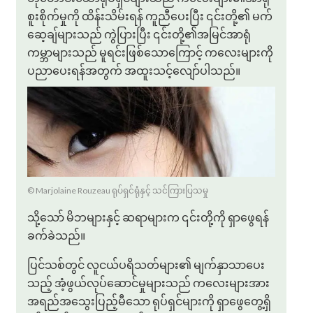
စူးစိုက်မှုကို ထိန်းသိမ်းရန် ကူညီပေးပြီး ၎င်းတို့၏ မက်
ဆေ့ချ်များသည် ကွဲပြားပြီး ၎င်းတို့၏အမြင်အာရုံ
ကမ္ဘာများသည် မူရင်းဖြစ်သောကြောင့် ကလေးများကို
ပညာပေးရန်အတွက် အထူးသင့်လျော်ပါသည်။
© Marjolaine Rouzeau ရုပ်ရှင်ရုံနှင့် သင်ကြားပြသမှု
သို့သော် မိဘများနှင့် ဆရာများက ၎င်းတို့ကို ရှာဖွေရန်
ခက်ခဲသည်။
ပြင်သစ်တွင် လူငယ်ပရိသတ်များ၏ မျက်နှာသာပေး
သည့် အံ့ဖွယ်လုပ်ဆောင်မှုများသည် ကလေးများအား
အရည်အသွေးပြည့်မီသော ရုပ်ရှင်များကို ရှာဖွေတွေ့ရှိ