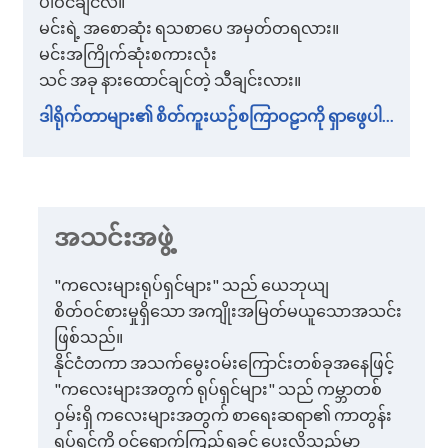
ပါဝင်ချင်လဲ။
မင်းရဲ့ အစောဆုံး ရသစာပေ အမှတ်တရလား။
မင်းအကြိုက်ဆုံးစကားလုံး
သင် အခု နားထောင်ချင်တဲ့ သီချင်းလား။
ဒါရိုက်တာများ၏ စိတ်ကူးယဉ်စကြာဝဠာကို ရှာဖွေပါ...
အသင်းအဖွဲ့
"ကလေးများရုပ်ရှင်များ" သည် ယေဘုယျ
စိတ်ဝင်စားမှုရှိသော အကျိုးအမြတ်မယူသောအသင်း
ဖြစ်သည်။
နိုင်ငံတကာ အသက်မွေးဝမ်းကြောင်းတစ်ခုအနေဖြင့်
"ကလေးများအတွက် ရုပ်ရှင်များ" သည် ကမ္ဘာတစ်
ဝှမ်းရှိ ကလေးများအတွက် စာရေးဆရာ၏ ကာတွန်း
ရုပ်ရှင်ကို ဝင်ရောက်ကြည့်ရှုခွင့် ပေးလိုသည်မှာ