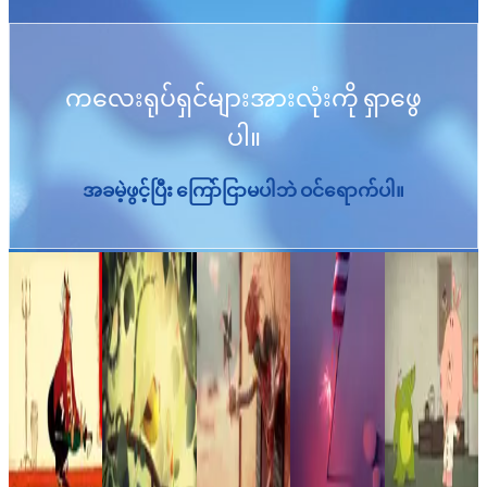
ကလေးရုပ်ရှင်များအားလုံးကို ရှာဖွေ
ပါ။
အခမဲ့ဖွင့်ပြီး ကြော်ငြာမပါဘဲ ဝင်ရောက်ပါ။
အလှူတစ်ခုလုပ်ပါ။