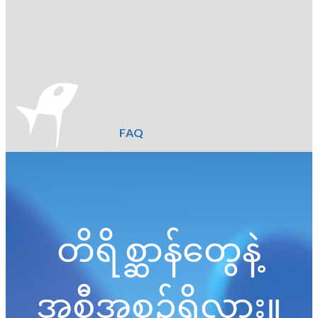
FAQ
တိရိစ္ဆာန်တွေနဲ့
အစီအစဉ်ရှိလား။