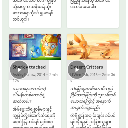
ဇာတ်ကားတစ်ကား။ ကျွန်ုပ်
ပြည့်နှက်နေတဲ့ ဇာတ်ကား
တို့အတွက် အဖိုးတန်ဆုံး
ကောင်းလေးပါ။
သောအရာကိုပင် မျှဝေရန်
သင်ယူပါ။
Shark Attached
Desert Critters
Ashley Farlow
,
2014
—
2 min
Li Wen Toh
,
2016
—
2 min 36
12 s
s
သနားစရာကောင်းတဲ့
သဲမြေခွေးတစ်ကောင်သည်
ငါးမန်းတစ်ကောင်ရဲ့
ငြိမ်သက်ခြင်းကို လူသစ်တစ်
ဇာတ်လမ်း။
ယောက်ကြောင့် အနှောက်
အယှက်တွေ့သည်။
အိမ်မွေးတိရစ္ဆာန်များနှင့်
ကျွန်ုပ်တို့၏ဆက်ဆံရေးကို
တိရိစ္ဆာန်အချင်းချင်း ခင်မင်
ရောင်ပြန်ဟပ်ရန် ချစ်စရာ
ရင်းနှီးမှုနှင့် အခြားသူများ