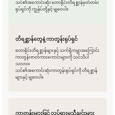
သင်၏အကောင်းဆုံး တောရိုင်းတိရစ္ဆာန်မှတ်တမ်း
ရုပ်ရှင်ကို ကျွန်ုပ်တို့နှင့် မျှဝေပါ။
တိရစ္ဆာန်တွေနဲ့ ကာတွန်းရုပ်ရှင်
တောရိုင်းတိရစ္ဆာန်များနှင့် သက်ရှိကမ္ဘာအကြောင်း
ကာတွန်းဇာတ်ကားကောင်းများကို သင်သိပါ
သလား။
သင်၏အကောင်းဆုံးကာတွန်းရုပ်ရှင်ကို တိရစ္ဆာန်
များနှင့် မျှဝေပါ။
ကာတွန်းများဖြင့် လှုပ်ရှားမှုသီချင်းများ