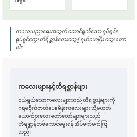
ကဗျာ။
ကလေးပညာရေးအတွက် ဆောင်ရွက်သော ရုပ်ရှင်။
ရုပ်ရှင်တွေ၊ တိရိစ္ဆာန်လေးတွေနဲ့ ရယ်မောပြီး တွေးတော
ပါ။
ကလေးများနှင့်တိရစ္ဆာန်များ
ငယ်ရွယ်သောကလေးများသည် တိရစ္ဆာန်များကို
ဂရုမစိုက်တတ်ပေ။ မိန်းကလေးများ သို့မဟုတ်
ယောက်ျားလေး တော်တော်များများသည်
တိရစ္ဆာန်တစ်ကောင်မွေးရန် အိပ်မက်မက်ကြ
သည်။