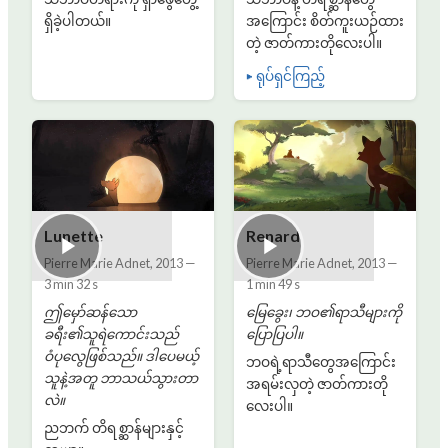
ရှိခဲ့ပါတယ်။
အကြောင်း စိတ်ကူးယဉ်ထား
တဲ့ ဇာတ်ကားတိုလေးပါ။
▶ ရုပ်ရှင်ကြည့်
Lunette
Renard
Pierre Marie Adnet
,
2013
—
Pierre Marie Adnet
,
2013
—
3 min 32 s
1 min 49 s
ဤမှော်ဆန်သော
မြေခွေး၊ ဘဝ၏ရာသီများကို
ခရီး၏သူရဲကောင်းသည်
ပြောပြပါ။
ဝံပုလွေဖြစ်သည်။ ဒါပေမယ့်
ဘဝရဲ့ရာသီတွေအကြောင်း
သူနဲ့အတူ ဘာသယ်သွားတာ
အရမ်းလှတဲ့ ဇာတ်ကားတို
လဲ။
လေးပါ။
ညဘက် တိရစ္ဆာန်များနှင့်