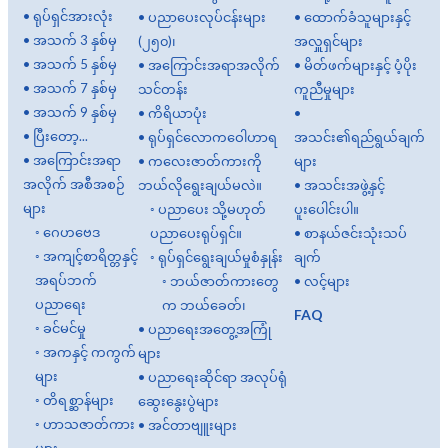
•
ရုပ်ရှင်အားလုံး
•
ပညာပေးလုပ်ငန်းများ
•
ထောက်ခံသူများနှင့်
•
အသက် 3 နှစ်မှ
(၂၅၀)၊
အလှူရှင်များ
•
အသက် 5 နှစ်မှ
•
အကြောင်းအရာအလိုက်
•
မိတ်ဖက်များနှင့် ပံ့ပိုး
•
အသက် 7 နှစ်မှ
သင်တန်း
ကူညီမှုများ
•
အသက် 9 နှစ်မှ
•
ကိရိယာပုံး
•
•
ပြီးတော့...
•
ရုပ်ရှင်လောကဝေါဟာရ
အသင်း၏ရည်ရွယ်ချက်
•
အကြောင်းအရာ
•
ကလေးဇာတ်ကားကို
များ
အလိုက် အစီအစဉ်
ဘယ်လိုရွေးချယ်မလဲ။
•
အသင်းအဖွဲ့နှင့်
များ
◦
ပညာပေး သို့မဟုတ်
ပူးပေါင်းပါ။
◦
ဂေဟဗေဒ
ပညာပေးရုပ်ရှင်။
•
စာနယ်ဇင်းသုံးသပ်
◦
အကျင့်စာရိတ္တနှင့်
◦
ရုပ်ရှင်ရွေးချယ်မှုစံနှုန်း
ချက်
အရပ်ဘက်
◦
ဘယ်ဇာတ်ကားတွေ
•
လင့်များ
ပညာရေး
က ဘယ်ခေတ်၊
FAQ
◦
ခင်မင်မှု
•
ပညာရေးအတွေ့အကြုံ
◦
အကနှင့် ကကွက်
များ
များ
•
ပညာရေးဆိုင်ရာ အလုပ်ရုံ
◦
တိရစ္ဆာန်များ
ဆွေးနွေးပွဲများ
◦
ဟာသဇာတ်ကား
•
အင်တာဗျူးများ
များ