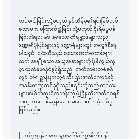
တပ်မက်ခြင်း သို့မဟုတ် နှစ်သိမ့်မှု၏ရင်းမြစ်တစ်
ခုသာမက ကြောက်ရွံ့ခြင်း သို့မဟုတ် စိုးရိမ်ပူပန်
ခြင်း၏ရင်းမြစ်ဖြစ်သော တိရစ္ဆာန်များသည်
ဒဏ္ဍာရီပုံပြင်များနှင့် ဒဏ္ဍာရီများတွင် အလွန်ရှိနေ
ပါသည်။ ၎င်းတို့သည် လူသားဇာတ်ကောင်များ
ထက် အချို့သော အယူအဆများကို ပိုမိုလွယ်ကူ
စွာ ထုတ်ဖော်နိုင်ခွင့်ရှိသည်။ ဇာတ်လမ်းတစ်ခုစီ
တွင်၊ တိရစ္ဆာန်များတွင် သီးခြားဇာတ်ကောင်နှင့်
အခန်းကဏ္ဍတစ်ခုရှိသည်။ ၎င်းတို့သည် ကလေး
များ၏ စိတ်ကူးစိတ်သန်းကို ဖွံ့ဖြိုးတိုးတက်စေရန်
အတွက် ကောင်းမွန်သော အထောက်အပံ့တစ်ခု
ဖြစ်သည်။
တိရစ္ဆာန်ကလေးများ၏စိတ်ကူးစိတ်သန်း