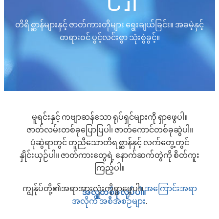
တိရိစ္ဆာန်များနှင့် ဇာတ်ကားတိုများ ရွေးချယ်ခြင်း။ အခမဲ့နှင့်
တရားဝင် ပွင့်လင်းစွာ သုံးစွဲခွင့်။
မူရင်းနှင့် ကဗျာဆန်သော ရုပ်ရှင်များကို ရှာဖွေပါ။
ဇာတ်လမ်းတစ်ခုပြောပြပါ၊ ဇာတ်ကောင်တစ်ခုဆွဲပါ။
ပုံဆွဲရာတွင် တူညီသောတိရစ္ဆာန်နှင့် လက်တွေ့တွင်
နှိုင်းယှဉ်ပါ။ ဇာတ်ကားတွေရဲ့ နောက်ဆက်တွဲကို စိတ်ကူး
ကြည့်ပါ။
ကျွန်ုပ်တို့၏အရာအားလုံးကိုရှာဖွေပါ။
အကြောင်းအရာ
အလှူတစ်ခုလုပ်ပါ။
အလိုက် အစီအစဉ်များ
.