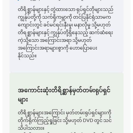
တိရိစ္ဆာန်များနှင့် တွဲထားသော ရုပ်ရှင်တိုများသည်
ကျွန်ုပ်တို့ကို သက်ရှိကမ္ဘာကို တင်ပြနိုင်ရုံသာမက
ကျောင်းတွင် ခင်မင်ရင်းနှီးမှု၊ မနာလိုမှု သို့မဟုတ်
တိရစ္ဆာန်များနှင့် ကျွန်ုပ်တို့ရှိနေသည့် ဆက်ဆံရေး
ကဲ့သို့သော အကြောင်းအရာ သို့မဟုတ်
အကြောင်းအရာများစွာကို ဟောပြောပေး
နိုင်သည်။
အကောင်းဆုံးတိရိစ္ဆာန်မှတ်တမ်းရုပ်ရှင်
များ
တိရိစ္ဆာန်များအကြောင်း မှတ်တမ်းရုပ်ရှင်များကို
တိုက်ရိုက်ကြည့်ရှုခြင်း သို့မဟုတ် DVD တွင် သင်
သိပါသလား။