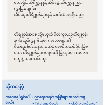
တောရိုင်းတိရိစ္ဆာန်နှင့် အိမ်မွေးတိရစ္ဆာန်ကြား
ကွာခြားချက်။
အိမ်မွေးတိရိစ္ဆာန်များနှင့် ဆက်ဆံရေးရှိသည်။
တိရစ္ဆာန်အစစ် သို့မဟုတ် စိတ်ကူးယဉ်တိရစ္ဆာန်။
နဂါး၊ ယူနီကွန်၊ ဖီးနစ်။ ကလေးများ၏
စိတ်ကူးစိတ်သန်းများထဲမှ တစ်စိတ်တစ်ပိုင်းဖြစ်
သော တိရစ္ဆာန်များစာရင်းကို ပြုလုပ်ပါ။ ကလေး
တွေရဲ့ အကောင်တွေ။
ဆိုက်မြေပုံ
ကလေးရုပ်ရှင်ပေါ်
ပညာရေးအရင်းအမြစ်များ
အသင်းအဖွဲ့
တယ်။
•
Takorama ပွဲတော်
•
ငါတို့က ဘယ်သူလဲ?