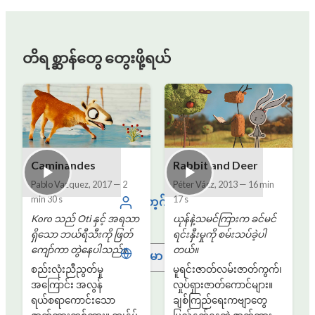
တိရစ္ဆာန်တွေ တွေးဖို့ရယ်
Caminandes
Rabbit and Deer
Pablo Vazquez
,
2017
—
2
Péter Vácz
,
2013
—
16 min
min 30 s
17 s
လော့ဂ်အင်
Koro သည် Oti နှင့် အရသာ
ယုန်နဲ့သမင်ကြားက ခင်မင်
ရှိသော ဘယ်ရီသီးကို ဖြတ်
ရင်းနှီးမှုကို စမ်းသပ်ခဲ့ပါ
ကျော်ကာ တွဲနေပါသည်။
တယ်။
မြန်မာ
စည်းလုံးညီညွတ်မှု
မူရင်းဇာတ်လမ်းဇာတ်ကွက်၊
အကြောင်း အလွန်
လှုပ်ရှားဇာတ်ကောင်များ။
ရယ်စရာကောင်းသော
ချစ်ကြည်ရေးကဗျာတွေ