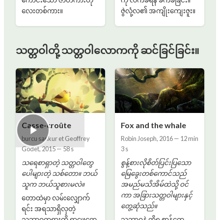
ကောင်းသော ဇာတ်ကားတို
ကို လက်ခံရန် ခက်ခဲခြင်း။
လေးတစ်ကား။
ဇွဲလုံ့လ၏ အကျိုးကျေးဇူး။
သတ္တဝါတို့ သတ္တဝါလောကကို ဆင်ခြင်ခြင်း။
Casse-croûte
Fox and the whale
burcu sankur et Geoffrey
Robin Joseph
,
2016
—
12 min
Godet
,
2015
—
58 s
3 s
သရေစာရှာတဲ့ သတ္တဝါတွေ
စွန့်စားလိုစိတ်ပြင်းပြသော
ပေါများတဲ့ သစ်တော။ ဘယ်
မြေခွေးတစ်ကောင်သည်
သူက ဘယ်သူစားမလဲ။
အမည်မသိအိမ်ထဲသို့ ဝင်
ကာ အခြားသတ္တဝါများနှင့်
တောထဲမှာ လမ်းလျှောက်
တွေ့ဆုံသည်။
ရင်း အရသာရှိလှတဲ့
သဘာဝတရားကို ရှာဖွေတွေ့
သဘာဝနဲ့ တိရစ္ဆာန်တွေ