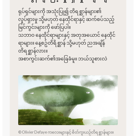
ရုပ်ရှင်များကို အသုံးပြု၍ တိရစ္ဆာန်များ၏
လှုပ်ရှားမှု သို့မဟုတ် နေထိုင်ရာနှင့် ဆက်စပ်သည့်
မြင်ကွင်းများကို ဖော်ပြပါ။
သဘာဝ နေထိုင်ရာများနှင့် အတုအယောင် နေထိုင်
ရာများ။ နေ့စဥ်တိရိစ္ဆာန် သို့မဟုတ် ညအချိန်
တိရစ္ဆာန်လား။
အစာကွင်းဆက်၏အခြေခံမူ။ ဘယ်သူစားလဲ
© Olivier Defaye ကလေးများနှင့် စိတ်ကူးယဉ်တိရစ္ဆာန်များ။