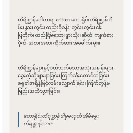
တိရိစ္ဆာန်ဝေါဟာရ- critter၊ တောရိုင်းတိရိစ္ဆာန်၊ ဂိ
မ်း၊ နွား၊ တွင်း၊ တည်းခိုခန်း၊ တွင်း၊ တွင်း၊ ငါး
ပြတိုက်၊ တည်ငြိမ်သော၊ နွားသိုး၊ ဆိတ်၊ ကျက်စား၊
ပိုက်၊ အစားအစာ၊ ကိုက်စား၊ အခေါက်၊ မူး။
တိရိစ္ဆာန်များနှင့်ပတ်သက်သောအသုံးအနှုန်းများ-
ခွေးကဲ့သို့ဖျားနာခြင်း၊ ကြက်သီးတောင်ထခြင်း၊
ခရု၏အရှိန်ဖြင့်လမ်းလျှောက်ခြင်း၊ ကြက်တွန်မှ
မြည်းအထိသွားခြင်း။
တောရိုင်းတိရစ္ဆာန် ဒါမှမဟုတ် အိမ်မွေး
တိရစ္ဆာန်လား။