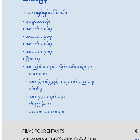
ကလေးရုပ်ရှင်ပေါ်တယ်။
•
ရုပ်ရှင်အားလုံး
•
အသက် 3 နှစ်မှ
•
အသက် 5 နှစ်မှ
•
အသက် 7 နှစ်မှ
•
အသက် 9 နှစ်မှ
•
ပြီးတော့...
•
အကြောင်းအရာအလိုက် အစီအစဉ်များ
◦
ဂေဟဗေဒ
◦
အကျင့်စာရိတ္တနှင့် အရပ်ဘက်ပညာရေး
◦
ခင်မင်မှု
◦
အကနှင့် ကကွက်များ
◦
တိရစ္ဆာန်များ
◦
ဟာသဇာတ်ကားများ
FILMS POUR ENFANTS
©
5 Impasse du Petit Modèle, 75013 Paris
•