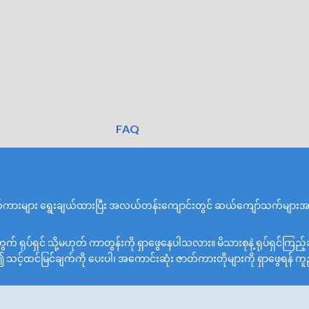
FAQ
်ကားများ ရွေးချယ်ထားပြီး အလယ်တန်းကျောင်းတွင် ဆယ်ကျော်သက်များအတွက
်ရှင် သို့မဟုတ် ကာတွန်းကို ရှာဖွေနေပါသလား။ မိသားစုနဲ့ ရုပ်ရှင်ကြည
်၍ သင့်ထင်မြင်ချက်ကို ပေးပါ၊ အကောင်းဆုံး ဇာတ်ကားတိုများကို ရှာဖွေရန် က