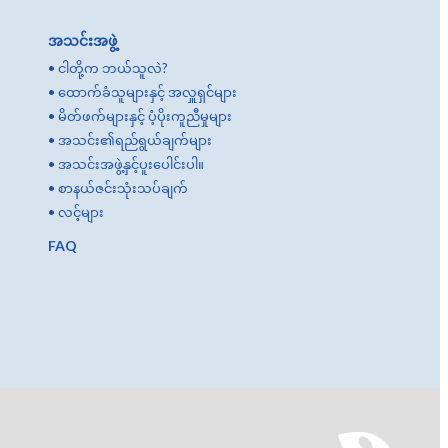
အသင်းအဖွဲ့
•
ငါတို့က ဘယ်သူလဲ?
•
ထောက်ခံသူများနှင့် အလှူရှင်များ
•
မိတ်ဖက်များနှင့် ပံ့ပိုးကူညီမှုများ
•
အသင်း၏ရည်ရွယ်ချက်များ
•
အသင်းအဖွဲ့နှင့်ပူးပေါင်းပါ။
•
စာနယ်ဇင်းသုံးသပ်ချက်
•
လင့်များ
FAQ