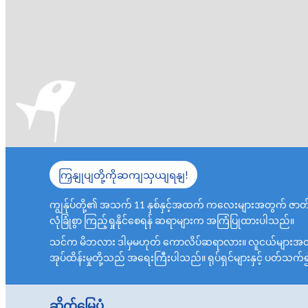
ကြှနျုပျတို့ကိုဆကျသှယျရနျ!
ကျွန်ုပ်တို့၏ အသက် 11 နှစ်နှင့်အထက် ကလေးများအတွက် ဇာတ
လုံခြုံစွာ ကြည့်ရှုနိုင်စေရန် ဆရာများက အကြံပြုထားပါသည်။
သင်က မိဘလား ဒါမှမဟုတ် ကောလိပ်ဆရာလား။ လူငယ်များအတွက် ရုပ
အုပ်ထိန်းမှုတို့သည် အရေးကြီးပါသည်။ ရုပ်ရှင်များနှင့် ပတ်သက
ဆိုက်မြေပုံ