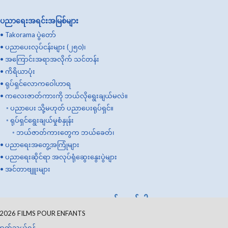
ပညာရေးအရင်းအမြစ်များ
•
Takorama ပွဲတော်
•
ပညာပေးလုပ်ငန်းများ (၂၅၀)၊
•
အကြောင်းအရာအလိုက် သင်တန်း
•
ကိရိယာပုံး
•
ရုပ်ရှင်လောကဝေါဟာရ
•
ကလေးဇာတ်ကားကို ဘယ်လိုရွေးချယ်မလဲ။
◦
ပညာပေး သို့မဟုတ် ပညာပေးရုပ်ရှင်။
◦
ရုပ်ရှင်ရွေးချယ်မှုစံနှုန်း
◦
ဘယ်ဇာတ်ကားတွေက ဘယ်ခေတ်၊
•
ပညာရေးအတွေ့အကြုံများ
•
ပညာရေးဆိုင်ရာ အလုပ်ရုံဆွေးနွေးပွဲများ
•
အင်တာဗျူးများ
အလှူတစ်ခုလုပ်ပါ။
2026
FILMS POUR ENFANTS
ဆက်သွယ်ရန်