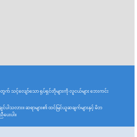
် သင့်လျော်သော ရုပ်ရှင်တိုများကို လူငယ်များ ဘေးကင်း
့်ချင်ပါသလား။ ဆရာများ၏ ထင်မြင်ယူဆချက်များနှင့် မိဘ
ူညီပေးပါ။