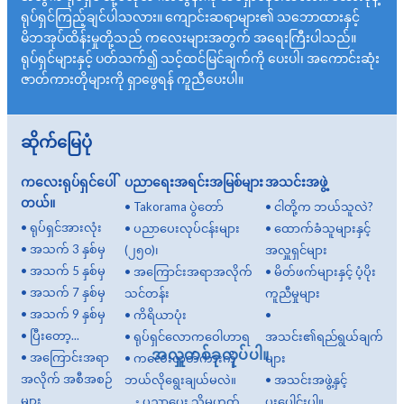
ရုပ်ရှင်ကြည့်ချင်ပါသလား။ ကျောင်းဆရာများ၏ သဘောထားနှင့်
မိဘအုပ်ထိန်းမှုတို့သည် ကလေးများအတွက် အရေးကြီးပါသည်။
ရုပ်ရှင်များနှင့် ပတ်သက်၍ သင့်ထင်မြင်ချက်ကို ပေးပါ၊ အကောင်းဆုံး
ဇာတ်ကားတိုများကို ရှာဖွေရန် ကူညီပေးပါ။
ဆိုက်မြေပုံ
ကလေးရုပ်ရှင်ပေါ်
ပညာရေးအရင်းအမြစ်များ
အသင်းအဖွဲ့
တယ်။
•
Takorama ပွဲတော်
•
ငါတို့က ဘယ်သူလဲ?
•
ရုပ်ရှင်အားလုံး
•
ပညာပေးလုပ်ငန်းများ
•
ထောက်ခံသူများနှင့်
•
အသက် 3 နှစ်မှ
(၂၅၀)၊
အလှူရှင်များ
•
အသက် 5 နှစ်မှ
•
အကြောင်းအရာအလိုက်
•
မိတ်ဖက်များနှင့် ပံ့ပိုး
•
အသက် 7 နှစ်မှ
သင်တန်း
ကူညီမှုများ
•
အသက် 9 နှစ်မှ
•
ကိရိယာပုံး
•
•
ပြီးတော့...
•
ရုပ်ရှင်လောကဝေါဟာရ
အသင်း၏ရည်ရွယ်ချက်
အလှူတစ်ခုလုပ်ပါ။
•
အကြောင်းအရာ
•
ကလေးဇာတ်ကားကို
များ
အလိုက် အစီအစဉ်
ဘယ်လိုရွေးချယ်မလဲ။
•
အသင်းအဖွဲ့နှင့်
များ
◦
ပညာပေး သို့မဟုတ်
ပူးပေါင်းပါ။