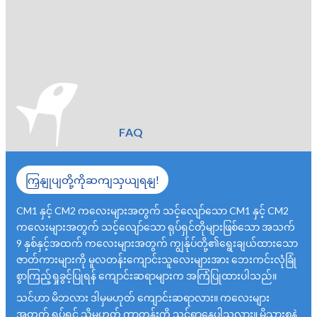
FAQ
ကြှနျုပျတို့ကိုဆကျသှယျရနျ!
CM1 နှင့် CM2 ကလေးများအတွက် သင့်လျော်သော CM1 နှင့် CM2
ကလေးများအတွက် သင့်လျော်သော ရုပ်ရှင်တိုများဖြစ်သော အသက်
9 နှစ်နှင့်အထက် ကလေးများအတွက် ကျွန်ုပ်တို့၏ရွေးချယ်ထားသော
ဇာတ်ကားများကို မူလတန်းကျောင်းသူလေးများအား ဘေးကင်းလုံခြုံ
စွာကြည့်ရှုခွင့်ပြုရန် ကျောင်းဆရာများက အကြံပြုထားပါသည်။
သင်ဟာ မိဘလား ဒါမှမဟုတ် ကျောင်းဆရာလား။ ကလေးများ
အတွက် ရုပ်ရှင် သို့မဟုတ် ကာတွန်းကို သင်ရှာနေပါသလား။ မိသားစုနဲ့