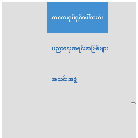
ကလေးရုပ်ရှင်ပေါ်တယ်။
ပညာရေးအရင်းအမြစ်များ
အသင်းအဖွဲ့