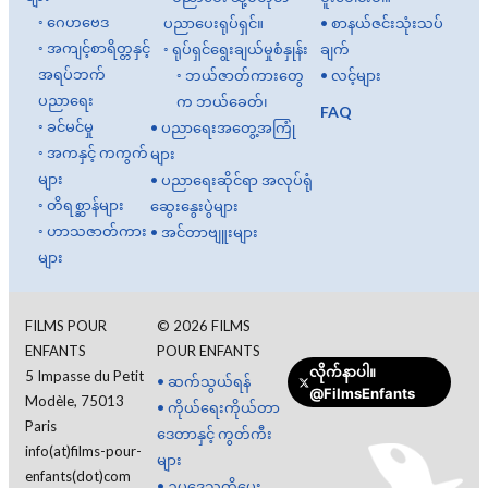
◦
ဂေဟဗေဒ
ပညာပေးရုပ်ရှင်။
•
စာနယ်ဇင်းသုံးသပ်
◦
အကျင့်စာရိတ္တနှင့်
◦
ရုပ်ရှင်ရွေးချယ်မှုစံနှုန်း
ချက်
အရပ်ဘက်
◦
ဘယ်ဇာတ်ကားတွေ
•
လင့်များ
ပညာရေး
က ဘယ်ခေတ်၊
FAQ
◦
ခင်မင်မှု
•
ပညာရေးအတွေ့အကြုံ
◦
အကနှင့် ကကွက်
များ
များ
•
ပညာရေးဆိုင်ရာ အလုပ်ရုံ
◦
တိရစ္ဆာန်များ
ဆွေးနွေးပွဲများ
◦
ဟာသဇာတ်ကား
•
အင်တာဗျူးများ
များ
လော့ဂ်အင်
FILMS POUR
©
2026
FILMS
ENFANTS
POUR ENFANTS
လိုက်နာပါ။
5 Impasse du Petit
•
ဆက်သွယ်ရန်
@FilmsEnfants
မြန်မာ
Modèle, 75013
•
ကိုယ်ရေးကိုယ်တာ
Paris
ဒေတာနှင့် ကွတ်ကီး
info(at)films-pour-
များ
enfants(dot)com
•
ဥပဒေသတိပေး