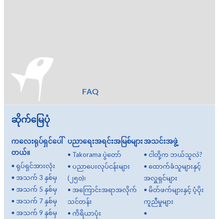
FAQ
ဆိုက်မြေပုံ
ကလေးရုပ်ရှင်ပေါ်
ပညာရေးအရင်းအမြစ်များ
အသင်းအဖွဲ့
တယ်။
•
Takorama ပွဲတော်
•
ငါတို့က ဘယ်သူလဲ?
•
ရုပ်ရှင်အားလုံး
•
ပညာပေးလုပ်ငန်းများ
•
ထောက်ခံသူများနှင့်
•
အသက် 3 နှစ်မှ
(၂၅၀)၊
အလှူရှင်များ
•
အသက် 5 နှစ်မှ
•
အကြောင်းအရာအလိုက်
•
မိတ်ဖက်များနှင့် ပံ့ပိုး
•
အသက် 7 နှစ်မှ
သင်တန်း
ကူညီမှုများ
•
အသက် 9 နှစ်မှ
•
ကိရိယာပုံး
•