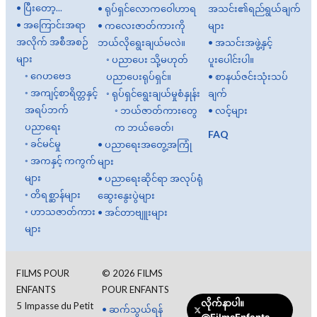
•
ပြီးတော့...
•
ရုပ်ရှင်လောကဝေါဟာရ
အသင်း၏ရည်ရွယ်ချက်
•
အကြောင်းအရာ
•
ကလေးဇာတ်ကားကို
များ
အလိုက် အစီအစဉ်
ဘယ်လိုရွေးချယ်မလဲ။
•
အသင်းအဖွဲ့နှင့်
များ
◦
ပညာပေး သို့မဟုတ်
ပူးပေါင်းပါ။
◦
ဂေဟဗေဒ
ပညာပေးရုပ်ရှင်။
•
စာနယ်ဇင်းသုံးသပ်
◦
အကျင့်စာရိတ္တနှင့်
◦
ရုပ်ရှင်ရွေးချယ်မှုစံနှုန်း
ချက်
အရပ်ဘက်
◦
ဘယ်ဇာတ်ကားတွေ
•
လင့်များ
ပညာရေး
က ဘယ်ခေတ်၊
FAQ
◦
ခင်မင်မှု
•
ပညာရေးအတွေ့အကြုံ
◦
အကနှင့် ကကွက်
များ
များ
•
ပညာရေးဆိုင်ရာ အလုပ်ရုံ
◦
တိရစ္ဆာန်များ
ဆွေးနွေးပွဲများ
◦
ဟာသဇာတ်ကား
•
အင်တာဗျူးများ
များ
FILMS POUR
©
2026
FILMS
အလှူတစ်ခုလုပ်ပါ။
ENFANTS
POUR ENFANTS
လိုက်နာပါ။
5 Impasse du Petit
•
ဆက်သွယ်ရန်