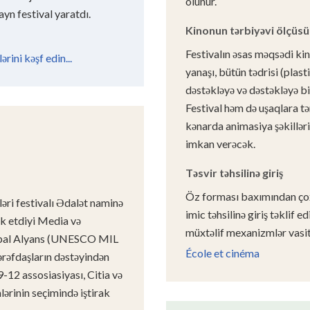
olunur.
yn festival yaratdı.
Kinonun tərbiyəvi ölçüsü
Festivalın əsas məqsədi ki
rini kəşf edin...
yanaşı, bütün tədrisi (plasti
dəstəkləyə və dəstəkləyə b
Festival həm də uşaqlara t
kənarda animasiya şəkilləri
imkan verəcək.
Təsvir təhsilinə giriş
Öz forması baxımından çox 
əri festivalı Ədalət naminə
imic təhsilinə giriş təklif 
k etdiyi Media və
müxtəlif mexanizmlər vasitə
Qlobal Alyans (UNESCO MIL
École et cinéma
əfdaşların dəstəyindən
9-12 assosiasiyası, Citia və
lərinin seçimində iştirak