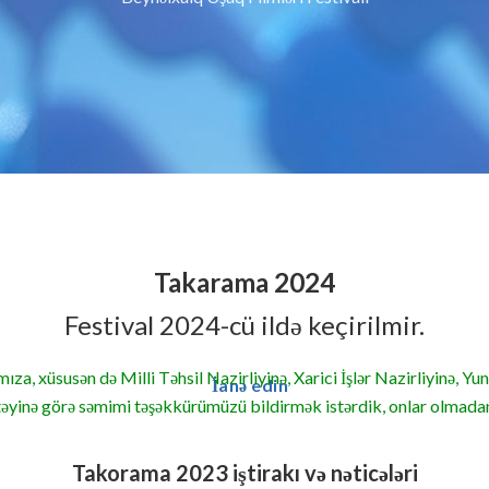
Takarama 2024
Festival 2024-cü ildə keçirilmir.
mıza, xüsusən də Milli Təhsil Nazirliyinə, Xarici İşlər Nazirliyinə
İanə edin
təyinə görə səmimi təşəkkürümüzü bildirmək istərdik, onlar olmada
Takorama 2023 iştirakı və nəticələri