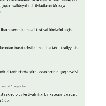
açıqdır; valideynlər də övladlarını birbaşa
r.
arət seçim komitəsi festival filmlərini seçir.
arından ibarət təhsil komandası təhsil fəaliyyətini
dirici tədbirlərdə iştirak edən hər bir uşaq sevdiyi
ükafatı"nın qalibləri
ştirak edib və festivalın hər bir kateqoriyası üzrə
rülüb.