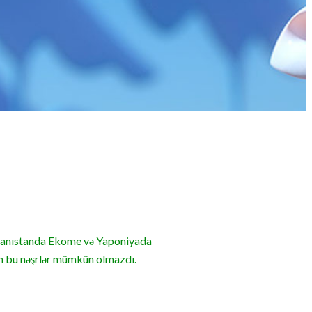
, Yunanıstanda Ekome və Yaponiyada
n bu nəşrlər mümkün olmazdı.