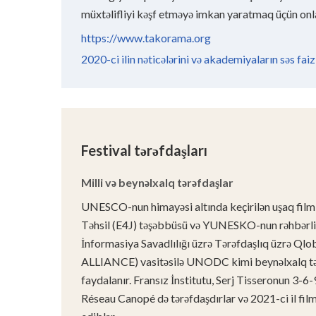
müxtəlifliyi kəşf etməyə imkan yaratmaq üçün onla
https://www.takorama.org
2020-ci ilin nəticələrini və akademiyaların səs faizlə
Festival tərəfdaşları
Milli və beynəlxalq tərəfdaşlar
UNESCO-nun himayəsi altında keçirilən uşaq filml
Təhsil (E4J) təşəbbüsü və YUNESKO-nun rəhbərli
İnformasiya Savadlılığı üzrə Tərəfdaşlıq üzrə 
ALLIANCE) vasitəsilə UNODC kimi beynəlxalq tər
faydalanır. Fransız İnstitutu, Serj Tisseronun 3-6-
Réseau Canopé də tərəfdaşdırlar və 2021-ci il film