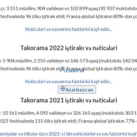
kçı: 3 151 müəllim, 904 valideyn və 102 899 uşaq (92 937 məktəbdə 
stivalında 96 ölkə iştirak etdi; Fransa qlobal iştirakın 80%-dən ço
Nəticələri və səsvermə faizlərini kəşf edin...
Takorama 2022 iştirakı və nəticələri
ı: 5 904 müəllim, 2 255 valideyn və 146 573 uşaq (məktəbdə 142 04
stivalında 96 ölkə iştirak etdi; Fransa qlobal iştirakın 80%-dən ço
Daxil ol
Nəticələri və səsvermə faizlərini kəşf edin...
Azərbaycan
Takorama 2021 iştirakı və nəticələri
ı: 10 161 müəllim, 4 092 valideyn və 326 165 uşaq (məktəbdə 303 1
1 festivalında 115 ölkə iştirak etdi; Fransa qlobal iştirakın 77%-ni
iyalar və ölkələr üzrə 2021-ci ilin nəticələrini və səs faizlərini kəşf 