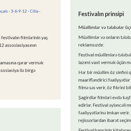
nçais
·
3-6-9-12
·
Citia
·
Festivalın prinsipi
Müəllimlər və tələbələr ü
Müəllimlər və onların tələb
estivalın filmlərinin yaş
reklamsızdır.
12 assosiasiyasının
Festival müəllimlərə tələbəl
lazımi vaxt vermək üçün mar
mamasına qərar vermək
sosiasiya ilə birgə
Hər bir müəllim öz sinfini 
maarifləndirici fəaliyyətlər
filmə səs verir, öz fikrini bi
Şagirdlər filmləri evdə kəşf
edirlər. Festival əyləncəli 
fəaliyyətlərinə imkan verir
rejissorlardan ibarət seçim 
Festival həmçinin kitabxana