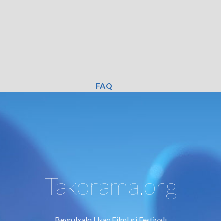
FAQ
Takorama.org
Beynəlxalq Uşaq Filmləri Festivalı