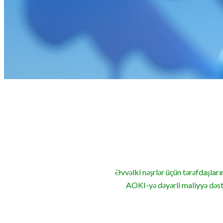
Əvvəlki nəşrlər üçün tərəfdaşları
AOKI-yə dəyərli maliyyə dəs