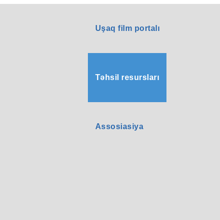
Uşaq film portalı
Təhsil resursları
Assosiasiya