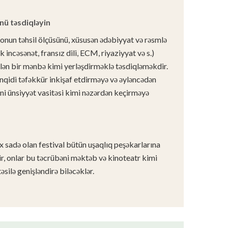
nü təsdiqləyin
nonun təhsil ölçüsünü, xüsusən ədəbiyyat və rəsmlə
k incəsənət, fransız dili, ECM, riyaziyyat və s.)
ilən bir mənbə kimi yerləşdirməklə təsdiqləməkdir.
ənqidi təfəkkür inkişaf etdirməyə və əyləncədən
ni ünsiyyət vasitəsi kimi nəzərdən keçirməyə
sadə olan festival bütün uşaqlıq peşəkarlarına
edir, onlar bu təcrübəni məktəb və kinoteatr kimi
silə genişləndirə biləcəklər.