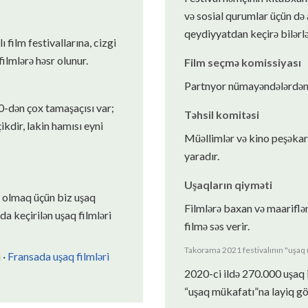
və sosial qurumlar üçün də 
qeydiyyatdan keçirə bilərlə
ı film festivallarına, cizgi
filmlərə həsr olunur.
Film seçmə komissiyası
Partnyor nümayəndələrdən ib
0-dən çox tamaşaçısı var;
Təhsil komitəsi
ikdir, lakin hamısı eyni
Müəllimlər və kino peşəkarl
yaradır.
Uşaqların qiyməti
r olmaq üçün biz uşaq
Filmlərə baxan və maariflən
da keçirilən uşaq filmləri
filmə səs verir.
Takorama 2021 festivalının "uşaq m
ı
·
Fransada uşaq filmləri
2020-ci ildə 270.000 uşaq i
“uşaq mükafatı”na layiq gö