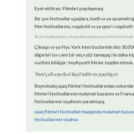
Eyni ehtiras: Filmləri paylaşmaq
Bir çox festivallar uşaqlara, bədii və ya qısametrajl
film festivallarına, rəqabətli və ya qeyri-rəqabətli 
© Christophe Defaye. Busan Beynəlxalq Uşaq Filmləri Festivalı.
Çikaqo və ya Nyu York kimi bəzilərinin ildə 30.00
digərləri isə cəmi bir neçə yüz tamaşaçı ilə daha kiç
vəzifəni bölüşür: keyfiyyətli filmlər təqdim etmək.
Yeni şah əsərləri kəşf edin və paylaşın
Beynəlxalq uşaq filmləri festivallarından xəbərda
filmləri festivallarının məlumat bazasını və Fransa
festivallarının siyahısını yaratmışıq.
uşaq filmləri festivalları haqqında məlumat bazas
festivallarının siyahısı