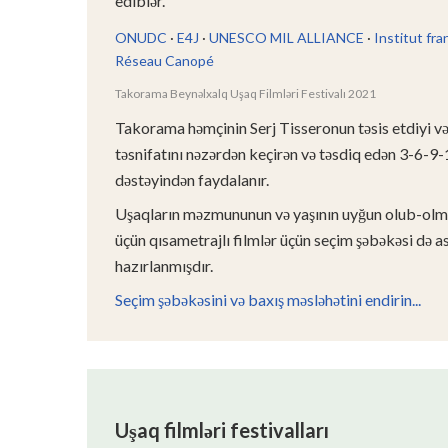
ediblər.
ONUDC
·
E4J
·
UNESCO MIL ALLIANCE
·
Institut fra
Réseau Canopé
Takorama Beynəlxalq Uşaq Filmləri Festivalı 2021
Takorama həmçinin Serj Tisseronun təsis etdiyi və f
təsnifatını nəzərdən keçirən və təsdiq edən 3-6-9-
dəstəyindən faydalanır.
Uşaqların məzmununun və yaşının uyğun olub-ol
üçün qısametrajlı filmlər üçün seçim şəbəkəsi də as
hazırlanmışdır.
Seçim şəbəkəsini və baxış məsləhətini endirin...
Uşaq filmləri festivalları