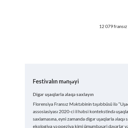
12 079 fransız 
Festivalın mənşəyi
Digər uşaqlarla əlaqə saxlayın
Florensiya Fransız Məktəbinin təşəbbüsü ilə “Uşaq
assosiasiyası 2020-ci il həbsi kontekstində uşaqla
saxlamasına, eyni zamanda digər uşaqlarla əlaqə
ekologiya və poeziya kimi ümumbəşəri dəyərlər və