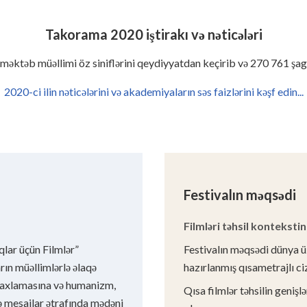
Takorama 2020 iştirakı və nəticələri
məktəb müəllimi öz siniflərini qeydiyyatdan keçirib və 270 761 şagi
2020-ci ilin nəticələrini və akademiyaların səs faizlərini kəşf edin...
Festivalın məqsədi
Filmləri təhsil kontekstin
lar üçün Filmlər”
Festivalın məqsədi dünya üz
rın müəllimlərlə əlaqə
hazırlanmış qısametrajlı ciz
 saxlamasına və humanizm,
Qısa filmlər təhsilin geniş
 mesajlar ətrafında mədəni