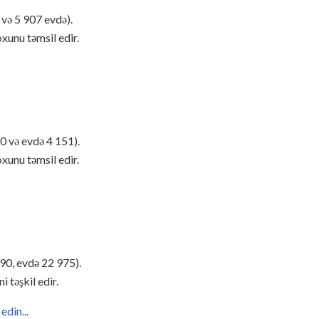
və 5 907 evdə).
xunu təmsil edir.
0 və evdə 4 151).
xunu təmsil edir.
90, evdə 22 975).
 təşkil edir.
edin...