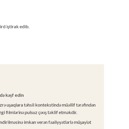
rd iştirak edib.
də kəşf edin
rə uşaqlara təhsil kontekstində müəllif tərəfindən
gi filmlərinə pulsuz çıxış təklif etməkdir.
ləndirilməsinə imkan verən fəaliyyətlərlə müşayiət