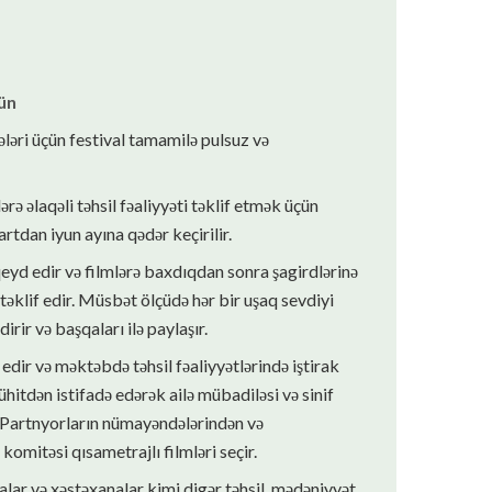
çün
ələri üçün festival tamamilə pulsuz və
ərə əlaqəli təhsil fəaliyyəti təklif etmək üçün
tdan iyun ayına qədər keçirilir.
qeyd edir və filmlərə baxdıqdan sonra şagirdlərinə
 təklif edir. Müsbət ölçüdə hər bir uşaq sevdiyi
ldirir və başqaları ilə paylaşır.
 edir və məktəbdə təhsil fəaliyyətlərində iştirak
mühitdən istifadə edərək ailə mübadiləsi və sinif
. Partnyorların nümayəndələrindən və
komitəsi qısametrajlı filmləri seçir.
lar və xəstəxanalar kimi digər təhsil, mədəniyyət