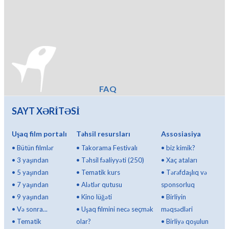
FAQ
SAYT XƏRİTƏSİ
Uşaq film portalı
Təhsil resursları
Assosiasiya
•
Bütün filmlər
•
Takorama Festivalı
•
biz kimik?
•
3 yaşından
•
Təhsil fəaliyyəti (250)
•
Xaç ataları
•
5 yaşından
•
Tematik kurs
•
Tərəfdaşlıq və
•
7 yaşından
•
Alətlər qutusu
sponsorluq
•
9 yaşından
•
Kino lüğəti
•
Birliyin
•
Və sonra...
•
Uşaq filmini necə seçmək
məqsədləri
•
Tematik
olar?
•
Birliyə qoşulun