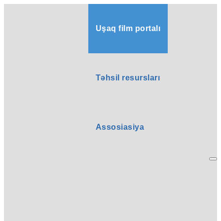
Uşaq film portalı
Təhsil resursları
Assosiasiya