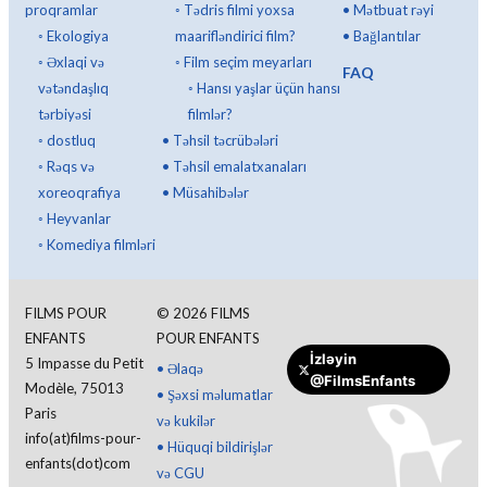
proqramlar
◦
Tədris filmi yoxsa
•
Mətbuat rəyi
◦
Ekologiya
maarifləndirici film?
•
Bağlantılar
◦
Əxlaqi və
◦
Film seçim meyarları
FAQ
vətəndaşlıq
◦
Hansı yaşlar üçün hansı
tərbiyəsi
filmlər?
◦
dostluq
•
Təhsil təcrübələri
◦
Rəqs və
•
Təhsil emalatxanaları
xoreoqrafiya
•
Müsahibələr
◦
Heyvanlar
◦
Komediya filmləri
FILMS POUR
©
2026
FILMS
ENFANTS
POUR ENFANTS
İzləyin
5 Impasse du Petit
•
Əlaqə
@FilmsEnfants
İanə edin
Modèle, 75013
•
Şəxsi məlumatlar
Paris
və kukilər
info(at)films-pour-
•
Hüquqi bildirişlər
enfants(dot)com
və CGU