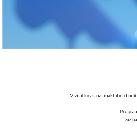
Vizual incəsənət məktəbdə bədii t
Proqraml
Siz h