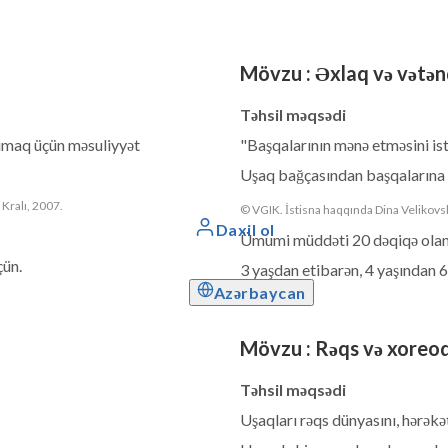
Mövzu
:
Əxlaq və vətən
Təhsil məqsədi
rumaq üçün məsuliyyət
"Başqalarının mənə etməsini is
Uşaq bağçasından başqalarına h
 Kralı, 2007.
© VGIK. İstisna haqqında Dina Velikovsk
Daxil ol
Ümumi müddəti 20 dəqiqə olan 
çün.
3 yaşdan etibarən, 4 yaşından 6
Azərbaycan
Mövzu
:
Rəqs və xoreo
Təhsil məqsədi
Uşaqları rəqs dünyasını, hərəkə