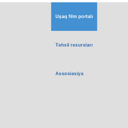
Uşaq film portalı
Təhsil resursları
Assosiasiya