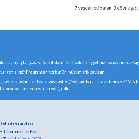
7 yaşdan etibarən, 3 dövr uşaql
bənizi, uşaq bağçası və ya ibtidai məktəbdəki fəaliyyətinizi, uşaqların reaksiy
 yaratmısınız? Proqramlarınızı bütün müəllimlərlə paylaşın!
, təhsil və əyləncəli dəstək vasitəsi, orijinal tədris dəstəyi axtarırsınız? Mə
tik proqramlar üçün bizdən xahiş edin!
Təhsil resursları
•
Takorama Festivalı
•
Təhsil fəaliyyəti (250)