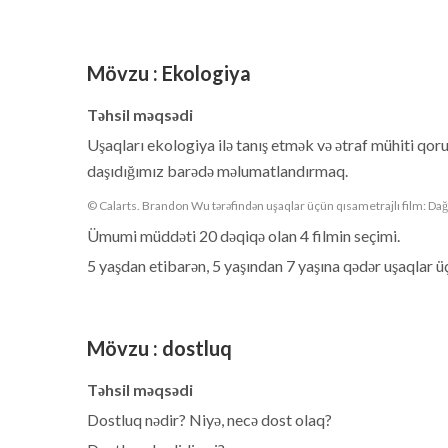
Mövzu
:
Ekologiya
Təhsil məqsədi
Uşaqları ekologiya ilə tanış etmək və ətraf mühiti qo
daşıdığımız barədə məlumatlandırmaq.
© Calarts. Brandon Wu tərəfindən uşaqlar üçün qısametrajlı film: Dağ
Ümumi müddəti 20 dəqiqə olan 4 filmin seçimi.
5 yaşdan etibarən, 5 yaşından 7 yaşına qədər uşaqlar ü
Mövzu
:
dostluq
Təhsil məqsədi
Dostluq nədir? Niyə, necə dost olaq?