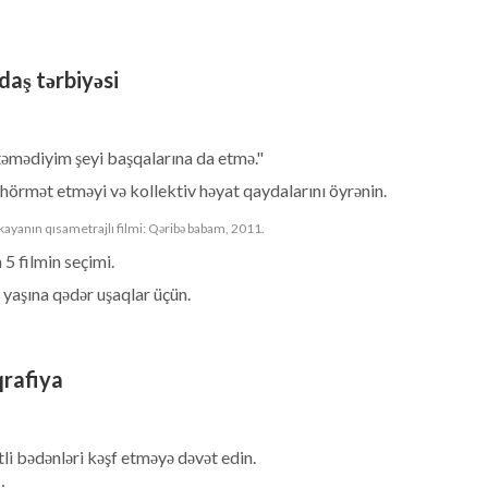
daş tərbiyəsi
təmədiyim şeyi başqalarına da etmə."
örmət etməyi və kollektiv həyat qaydalarını öyrənin.
ayanın qısametrajlı filmi: Qəribə babam, 2011.
5 filmin seçimi.
 yaşına qədər uşaqlar üçün.
qrafiya
tli bədənləri kəşf etməyə dəvət edin.