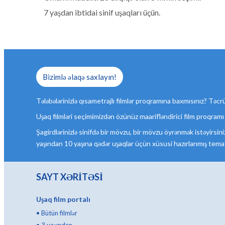
7 yaşdan ibtidai sinif uşaqları üçün.
Bizimlə əlaqə saxlayın!
Tələbələrinizlə qısametrajlı filmlər proqramına baxmısınız? Təcrü
Uşaq filmləri seçimimizdən özünüz maarifləndirici film proqramı
Şagirdlərinizlə sinifdə bir mövzu, bir mövzu öyrənmək istəyirsiniz
yaşından 10 yaşına qədər uşaqlar üçün xüsusi hazırlanmış tema
SAYT XƏRİTƏSİ
Uşaq film portalı
•
Bütün filmlər
•
3 yaşından