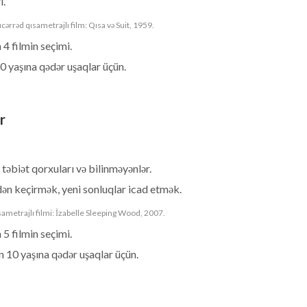
i.
rəd qısametrajlı film: Qısa və Suit, 1959.
4 filmin seçimi.
0 yaşına qədər uşaqlar üçün.
r
təbiət qorxuları və bilinməyənlər.
dən keçirmək, yeni sonluqlar icad etmək.
ametrajlı filmi: İzabelle Sleeping Wood, 2007.
5 filmin seçimi.
n 10 yaşına qədər uşaqlar üçün.