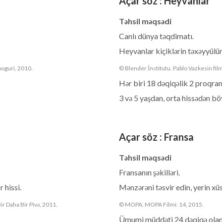
Açar söz
:
Heyvanlar
Təhsil məqsədi
Canlı dünya təqdimatı.
Heyvanlar kiçiklərin təxəyyülün
ooguri, 2010.
© Blender İnstitutu. Pablo Vazkesin fi
Hər biri 18 dəqiqəlik 2 proqra
3 və 5 yaşdan, orta hissədən bö
Açar söz
:
Fransa
Təhsil məqsədi
Fransanın şəkilləri.
 hissi.
Mənzərəni təsvir edin, yerin xüs
ir Daha Bir Pivə, 2011.
© MOPA. MOPA Filmi: 14, 2015.
Ümumi müddəti 24 dəqiqə olan 