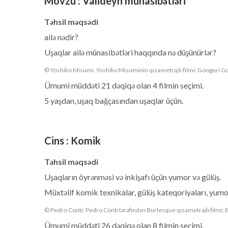
Mövzu
:
Valideyn münasibətləri
Təhsil məqsədi
ailə nədir?
Uşaqlar ailə münasibətləri haqqında nə düşünürlər?
© Yoshiko Misumi. Yoshiko Misuminin qısametrajlı filmi: Googuri G
Ümumi müddəti 21 dəqiqə olan 4 filmin seçimi.
5 yaşdan, uşaq bağçasından uşaqlar üçün.
Cins
:
Komik
Təhsil məqsədi
Uşaqların öyrənməsi və inkişafı üçün yumor və gülüş.
Müxtəlif komik texnikalar, gülüş kateqoriyaları, yumor
© Pedro Conti. Pedro Conti tərəfindən Burlesque qısametrajlı filmi: B
Ümumi müddəti 26 dəqiqə olan 8 filmin seçimi.