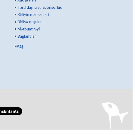
•
Tərəfdaşlıq və sponsorluq
•
Birliyin məqsədləri
•
Birliyə qoşulun
•
Mətbuat rəyi
•
Bağlantılar
FAQ
msEnfants