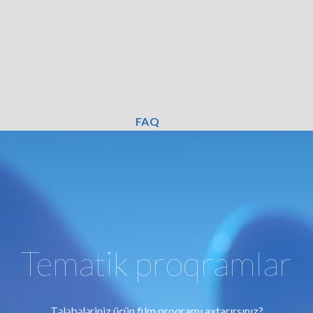
FAQ
Tematik proqramlar
Tələbələriniz üçün film proqramı axtarırsınız?