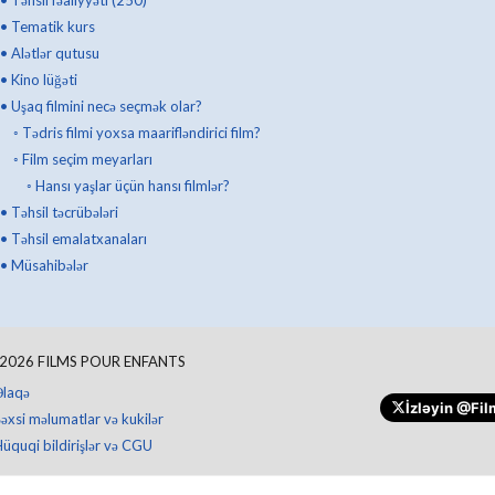
•
Tematik kurs
•
Alətlər qutusu
•
Kino lüğəti
•
Uşaq filmini necə seçmək olar?
◦
Tədris filmi yoxsa maarifləndirici film?
◦
Film seçim meyarları
◦
Hansı yaşlar üçün hansı filmlər?
•
Təhsil təcrübələri
•
Təhsil emalatxanaları
•
Müsahibələr
2026
FILMS POUR ENFANTS
Əlaqə
İzləyin
@Fil
əxsi məlumatlar və kukilər
üquqi bildirişlər və CGU