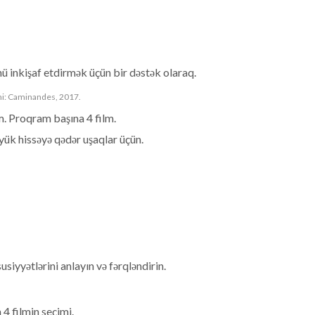
ü inkişaf etdirmək üçün bir dəstək olaraq.
lmi: Caminandes, 2017.
m. Proqram başına 4 film.
yük hissəyə qədər uşaqlar üçün.
usiyyətlərini anlayın və fərqləndirin.
4 filmin seçimi.