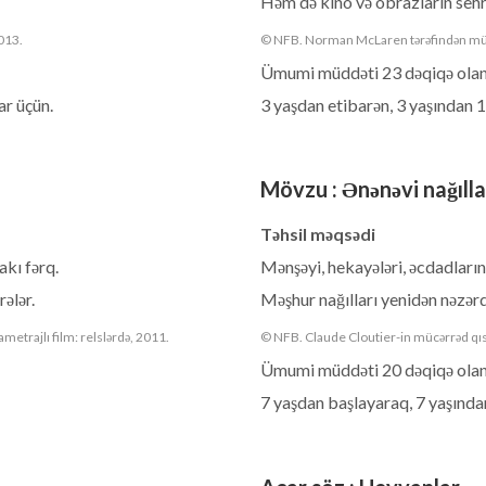
Həm də kino və obrazların sehr
013.
© NFB. Norman McLaren tərəfindən mücər
Ümumi müddəti 23 dəqiqə olan 
ar üçün.
3 yaşdan etibarən, 3 yaşından 1
Mövzu
:
Ənənəvi nağılla
Təhsil məqsədi
kı fərq.
Mənşəyi, hekayələri, əcdadların 
rələr.
Məşhur nağılları yenidən nəzər
metrajlı film: relslərdə, 2011.
© NFB. Claude Cloutier-in mücərrəd qıs
Ümumi müddəti 20 dəqiqə olan 
7 yaşdan başlayaraq, 7 yaşında