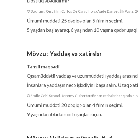
Dostluq əbədidirmi?
© Baxıram. Qısa film Carlos De Carvalho və Aude Danset: İlk Payız, 2
Ümumi müddəti 25 dəqiqə olan 5 filmin seçimi.
5 yaşdan başlayaraq, 6 yaşından 10 yaşına qədər uşaql
Mövzu
:
Yaddaş və xatirələr
Təhsil məqsədi
Qısamüddətli yaddaş və uzunmüddətli yaddaş arasında
İnsanlara yaddaşın necə işlədiyini başa salın. Uzaq xati
© Émile Cohl School. Jeremy Guiter tərəfindən xatirələr haqqında qısa
Ümumi müddəti 20 dəqiqə olan 4 filmin seçimi.
9 yaşından ibtidai sinif uşaqları üçün.