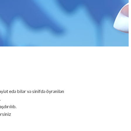
iət edə bilər və sinifdə öyrənilən
.
şdırılıb.
rsiniz