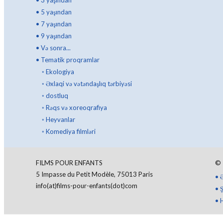
•
5 yaşından
•
7 yaşından
•
9 yaşından
•
Və sonra...
•
Tematik proqramlar
◦
Ekologiya
◦
Əxlaqi və vətəndaşlıq tərbiyəsi
◦
dostluq
◦
Rəqs və xoreoqrafiya
◦
Heyvanlar
◦
Komediya filmləri
FILMS POUR ENFANTS
©
5 Impasse du Petit Modèle, 75013 Paris
•
info(at)films-pour-enfants(dot)com
•
Ş
•
H