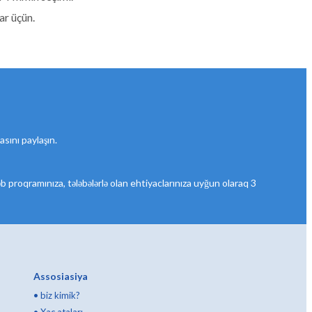
ar üçün.
asını paylaşın.
ktəb proqramınıza, tələbələrlə olan ehtiyaclarınıza uyğun olaraq 3
Assosiasiya
•
biz kimik?
•
Xaç ataları