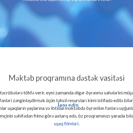
Məktəb proqramına dəstək vasitəsi
əcrübələrə töhfə verir, eyni zamanda digər öyrənmə sahələrini müşay
fənləri zənginləşdirmək üçün təhsil resursları kimi istifadə edilə bilər
İanə edin
ar uşaqların yaşlarına və ibtidai məktəbdə öyrənilən fənlərə uyğunla
əmçinin səhifədən filmə görə axtarış edə, öz proqramınızı yarada bilə
uşaq filmləri
.