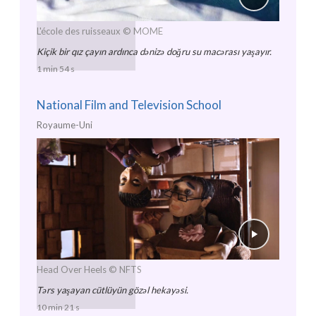
L'école des ruisseaux
© MOME
Kiçik bir qız çayın ardınca dənizə doğru su macərası yaşayır.
1 min 54 s
National Film and Television School
Royaume-Uni
Head Over Heels
© NFTS
Tərs yaşayan cütlüyün gözəl hekayəsi.
10 min 21 s