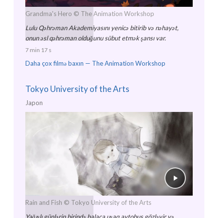
Grandma's Hero
© The Animation Workshop
Lulu Qəhrəman Akademiyasını yenicə bitirib və nəhayət,
onun əsl qəhrəman olduğunu sübut etmək şansı var.
7 min 17 s
Daha çox filmə baxın —
The Animation Workshop
Tokyo University of the Arts
Japon
Rain and Fish
© Tokyo University of the Arts
Yağışlı günlərin birində balaca uşaq avtobus gözləyir və