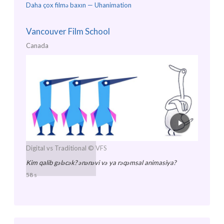
Daha çox filmə baxın —
Uhanimation
Vancouver Film School
Canada
Digital vs Traditional
© VFS
Kim qalib gələcək? ənənəvi və ya rəqəmsal animasiya?
58 s