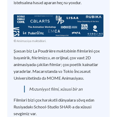
istehsalına həsəd aparan heç nə yoxdur.
© Animasiya məktəbləri.
Şəxsən biz La Poudrière məktəbinin filmlərini çox
bəyənirik, fikrimizcə, ən orijinal, çox vaxt 2D
animasiyada çəkilən filmlər; çox poetik kainatlar
yaradırlar. Macarıstanda və Tokio İncəsənət
Universitetində də MOME Animasiyası.
Məzuniyyət filmi, xüsusi bir an
Filmləri bizi çox hərəkətli dünyalara sövq edən
Rusiyadakı School-Studio SHAR-a da xüsusi
sevgimiz var.