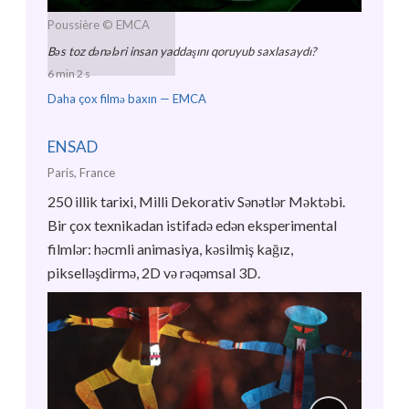
Poussière
© EMCA
Bəs toz dənələri insan yaddaşını qoruyub saxlasaydı?
6 min 2 s
Daha çox filmə baxın —
EMCA
ENSAD
Paris, France
250 illik tarixi, Milli Dekorativ Sənətlər Məktəbi.
Bir çox texnikadan istifadə edən eksperimental
filmlər: həcmli animasiya, kəsilmiş kağız,
pikselləşdirmə, 2D və rəqəmsal 3D.