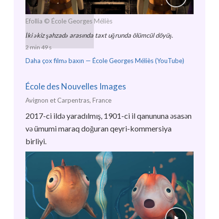
Efollia
© École Georges Méliès
İki əkiz şahzadə arasında taxt uğrunda ölümcül döyüş.
2 min 49 s
Daha çox filmə baxın —
École Georges Méliès (YouTube)
École des Nouvelles Images
Avignon et Carpentras, France
2017-ci ildə yaradılmış, 1901-ci il qanununa əsasən
və ümumi maraq doğuran qeyri-kommersiya
birliyi.