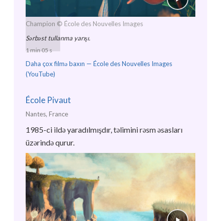
Champion
© École des Nouvelles Images
Sərbəst tullanma yarışı.
1 min 05 s
Daha çox filmə baxın —
École des Nouvelles Images
(YouTube)
École Pivaut
Nantes, France
1985-ci ildə yaradılmışdır, təlimini rəsm əsasları
üzərində qurur.