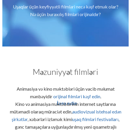
Uşaqlar üçün keyfiyyətli filmləri necə kəşf etmək olar?
Nə üçün buraxılış filmləri orijinaldır?
Məzuniyyət filmləri
Animasiya və kino məktəbləri üçün vacib məlumat
mənbəyidir
orijinal filmləri kəşf edin
.
İanə edin
Kino və animasiya məktəblərinin internet saytlarına
mütəmadi olaraq müraciət edin,
audiovizual istehsal edən
şirkətlər
, xəbərləri izləmək kimi
uşaq filmləri festivalları
,
gənc tamaşaçılara uyğunlaşdırılmış yeni qısametrajlı