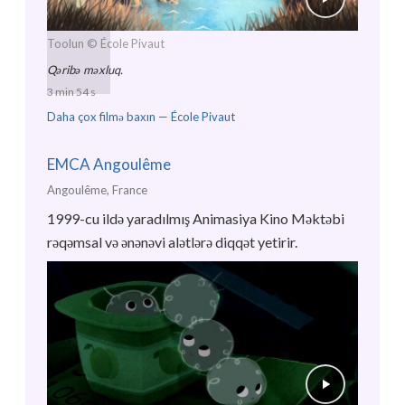
Toolun
© École Pivaut
Qəribə məxluq.
3 min 54 s
Daha çox filmə baxın —
École Pivaut
EMCA Angoulême
Angoulême, France
1999-cu ildə yaradılmış Animasiya Kino Məktəbi
rəqəmsal və ənənəvi alətlərə diqqət yetirir.