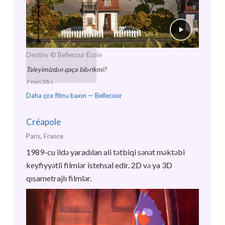
Destiny
© Bellecour École
Taleyimizdən qaça bilərikmi?
7 min 38 s
Daha çox filmə baxın —
Bellecour
Créapole
Paris, France
1989-cu ildə yaradılan ali tətbiqi sənət məktəbi
keyfiyyətli filmlər istehsal edir. 2D və ya 3D
qısametrajlı filmlər.