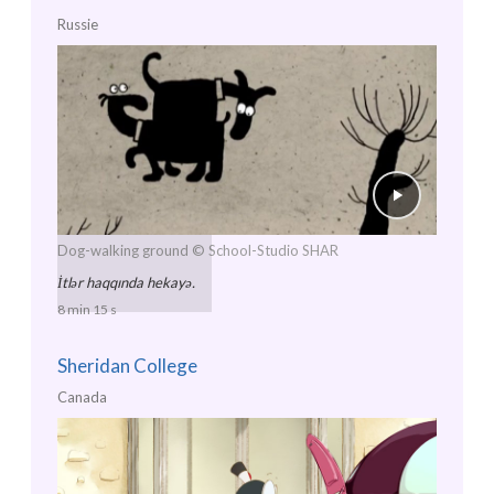
Russie
Dog-walking ground
© School-Studio SHAR
İtlər haqqında hekayə.
8 min 15 s
Sheridan College
Canada