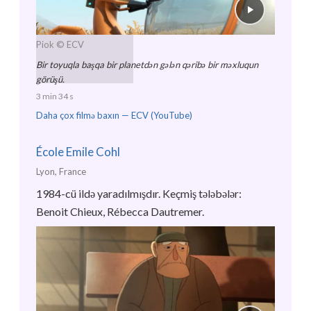
Piok
© ECV
Bir toyuqla başqa bir planetdən gələn qəribə bir məxluqun
görüşü.
3 min 34 s
Daha çox filmə baxın —
ECV (YouTube)
École Emile Cohl
Lyon, France
1984-cü ildə yaradılmışdır. Keçmiş tələbələr:
Benoit Chieux, Rébecca Dautremer.