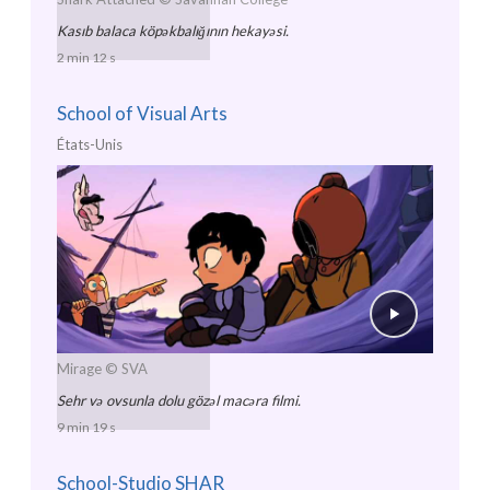
Kasıb balaca köpəkbalığının hekayəsi.
2 min 12 s
School of Visual Arts
États-Unis
Mirage
© SVA
Sehr və ovsunla dolu gözəl macəra filmi.
9 min 19 s
School-Studio SHAR