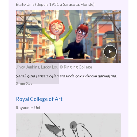
États-Unis (depuis 1931 à Sarasota, Floride)
Jinxy Jenkins, Lucky Lou
© Ringling College
Şanslı qızla şanssız oğlan arasında çox əyləncəli qarşılaşma.
3 min 51 s
Royal College of Art
Royaume-Uni