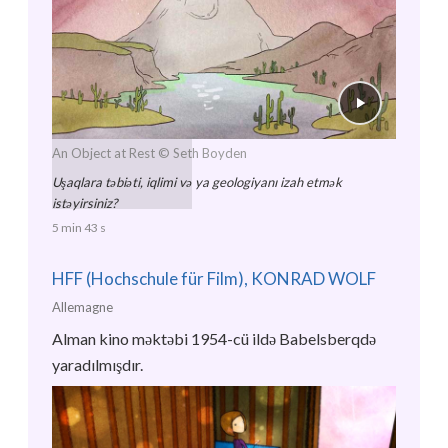
An Object at Rest
© Seth Boyden
Uşaqlara təbiəti, iqlimi və ya geologiyanı izah etmək
istəyirsiniz?
5 min 43 s
HFF (Hochschule für Film), KONRAD WOLF
Allemagne
Alman kino məktəbi 1954-cü ildə Babelsberqdə
yaradılmışdır.