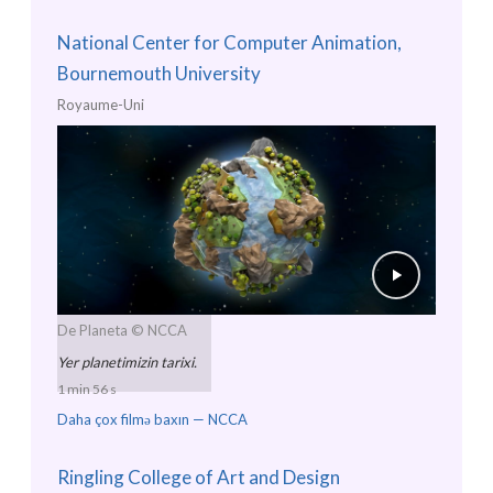
National Center for Computer Animation,
Bournemouth University
Royaume-Uni
De Planeta
© NCCA
Yer planetimizin tarixi.
1 min 56 s
Daha çox filmə baxın —
NCCA
Ringling College of Art and Design