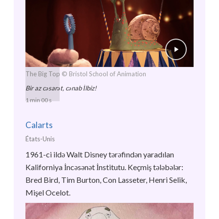
The Big Top
© Bristol School of Animation
Bir az cəsarət, cənab İlbiz!
1 min 00 s
Calarts
États-Unis
1961-ci ildə Walt Disney tərəfindən yaradılan
Kaliforniya İncəsənət İnstitutu. Keçmiş tələbələr:
Bred Bird, Tim Burton, Con Lasseter, Henri Selik,
Mişel Ocelot.