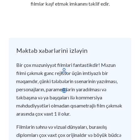
filmlər kəşf etmək imkanını təklif edir.
Məktəb xəbərlərini izləyin
Bir çox məzuniyyət filmləri fantastikdir! Məzun
Daxil ol
filmi çəkmək gənc rejissor üçün imtiyazlı bir
məqamdır, çünki tələbələrin ssenarinin yazılması,
personajların, parametrlərin yaradılması və
Azərbaycan
təkbaşına və ya başqaları ilə kommersiya
məhdudiyyətləri olmadan qısametrajlı film çəkmək
arasında çox vaxt 1 il olur.
Filmlərin səhnə və vizual dünyaları, buraxılış
diplomları çox vaxt çox orijinaldır və böyük büdcə