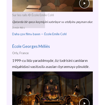
Sur les rails
© École Emile Cohl
Qatarda bir qoca keçmişini xatırlayır və etdiyinə peşman olur.
3 min 46 s
Daha çox filmə baxın —
École Emile Cohl
École Georges Méliès
Orly, France
1999-cu ildə yaradılmışdır, öz tədrisini canlıların
müşahidəsi vasitəsilə əsasları öyrənməyə yönəldir.