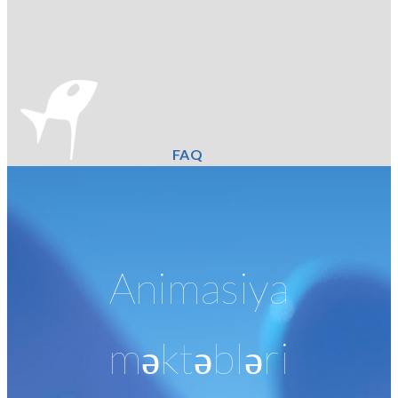
FAQ
Animasiya
məktəbləri