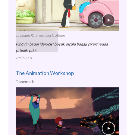
Luggage
© Sheridan College
Pinqvin baqaj idarəçisi böyük ölçülü baqajı çıxarmaqda
çətinlik çəkir.
2 min 25 s
The Animation Workshop
Danemark