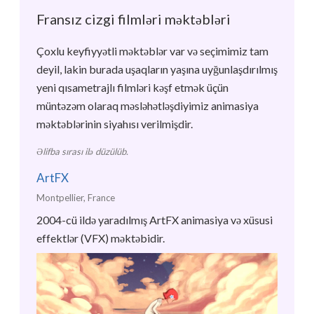
Fransız cizgi filmləri məktəbləri
Çoxlu keyfiyyətli məktəblər var və seçimimiz tam
deyil, lakin burada uşaqların yaşına uyğunlaşdırılmış
yeni qısametrajlı filmləri kəşf etmək üçün
müntəzəm olaraq məsləhətləşdiyimiz animasiya
məktəblərinin siyahısı verilmişdir.
Əlifba sırası ilə düzülüb.
ArtFX
Montpellier, France
2004-cü ildə yaradılmış ArtFX animasiya və xüsusi
effektlər (VFX) məktəbidir.