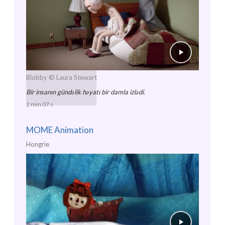
Blobby
© Laura Stewart
Bir insanın gündəlik həyatı bir damla izlədi.
2 min 07 s
MOME Animation
Hongrie