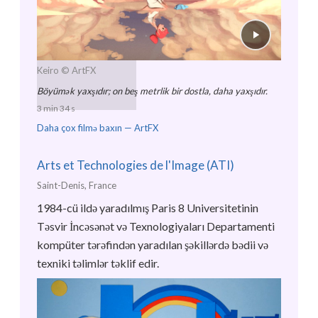
Keiro
© ArtFX
Böyümək yaxşıdır; on beş metrlik bir dostla, daha yaxşıdır.
3 min 34 s
Daha çox filmə baxın —
ArtFX
Arts et Technologies de l'Image (ATI)
Saint-Denis, France
1984-cü ildə yaradılmış Paris 8 Universitetinin
Təsvir İncəsənət və Texnologiyaları Departamenti
kompüter tərəfindən yaradılan şəkillərdə bədii və
texniki təlimlər təklif edir.