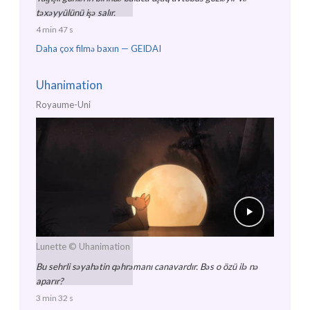
təxəyyülünü işə salır.
4 min 47 s
Daha çox filmə baxın —
GEIDAI
Uhanimation
Royaume-Uni
Lunette
© Uhanimation
Bu sehrli səyahətin qəhrəmanı canavardır. Bəs o özü ilə nə
aparır?
3 min 32 s