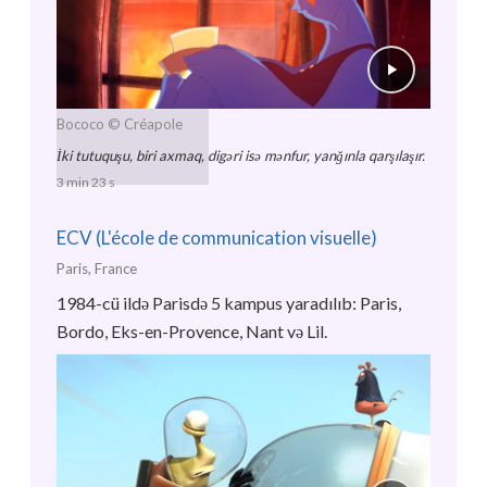
Bococo
© Créapole
İki tutuquşu, biri axmaq, digəri isə mənfur, yanğınla qarşılaşır.
3 min 23 s
ECV (L'école de communication visuelle)
Paris, France
1984-cü ildə Parisdə 5 kampus yaradılıb: Paris,
Bordo, Eks-en-Provence, Nant və Lil.