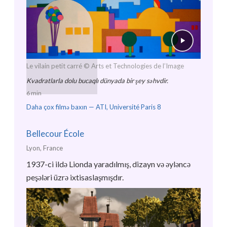
Le vilain petit carré
© Arts et Technologies de l’Image
Kvadratlarla dolu bucaqlı dünyada bir şey səhvdir.
6 min
Daha çox filmə baxın —
ATI, Université Paris 8
Bellecour École
Lyon, France
1937-ci ildə Lionda yaradılmış, dizayn və əyləncə
peşələri üzrə ixtisaslaşmışdır.