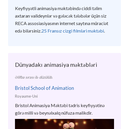
Keyfiyyətli animasiya məktəbində ciddi təlim
axtaran valideynlər və gələcək tələbələr üçün siz
RECA assosiasiyasının internet saytına müraciət
edə bilərsiniz.
25 Fransız cizgi filmləri məktəbi
.
Dünyadakı animasiya məktəbləri
Əlifba sırası ilə düzülüb.
Bristol School of Animation
Royaume-Uni
Bristol Animasiya Məktəbi tədris keyfiyyətinə
görə milli və beynəlxalq nüfuza malikdir.