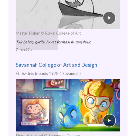
Matter Fisher
© Royal College of Art
Tək balıqçı qəribə həyat forması ilə qarşılaşır.
7 min 25 s
Savannah College of Art and Design
États-Unis (depuis 1978 à Savannah)
Shark Attached
© Savannah College