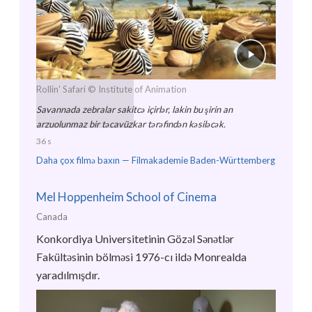
Rollin' Safari
© Institute of Animation
Savannada zebralar sakitcə içirlər, lakin bu şirin an
arzuolunmaz bir təcavüzkar tərəfindən kəsiləcək.
36 s
Daha çox filmə baxın —
Filmakademie Baden-Württemberg
Mel Hoppenheim School of Cinema
Canada
Konkordiya Universitetinin Gözəl Sənətlər
Fakültəsinin bölməsi 1976-cı ildə Monrealda
yaradılmışdır.