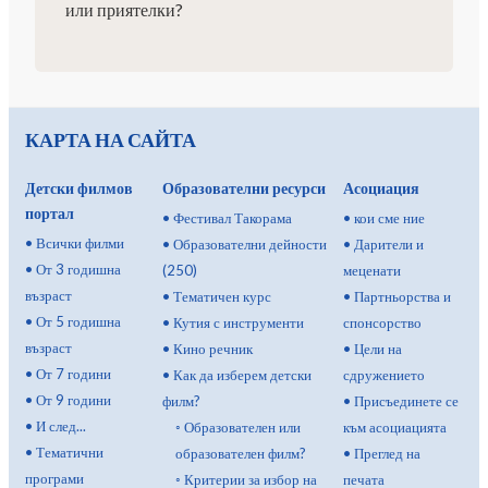
или приятелки?
КАРТА НА САЙТА
Детски филмов
Образователни ресурси
Асоциация
портал
•
Фестивал Такорама
•
кои сме ние
•
Всички филми
•
Образователни дейности
•
Дарители и
•
От 3 годишна
(250)
меценати
възраст
•
Тематичен курс
•
Партньорства и
•
От 5 годишна
•
Кутия с инструменти
спонсорство
възраст
•
Кино речник
•
Цели на
•
От 7 години
•
Как да изберем детски
сдружението
•
От 9 години
филм?
•
Присъединете се
•
И след...
◦
Образователен или
към асоциацията
•
Тематични
образователен филм?
•
Преглед на
програми
◦
Критерии за избор на
печата