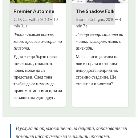
Premier Automne
The Shadow Folk
C. D. Carvalho
,
2013
—
10
Sabrina Cotugno
,
2010
—
4
min 31 s
min 7 s
Филм с голяма поезия,
Лисица хваща сянката на
много красива алегория на
мишка, история, пълна с
живота.
изненади.
Една среща бързо става
Малка лисица отива на
по-сложна, отколкото
лов в гората и открива
човек може да си
нещо доста неприятно,
представи. След това
странно създание. Ще
трябва да се научим да
станат ли приятели?
правим компромиси, за да
се защитим един друг.
В услуга на образованието на децата, образователен
помощен инструмент за училищни програми.