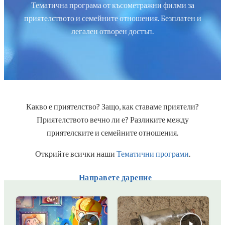
Тематична програма от късометражни филми за
приятелството и семейните отношения. Безплатен и
легален отворен достъп.
Какво е приятелство? Защо, как ставаме приятели?
Приятелството вечно ли е? Разликите между
приятелските и семейните отношения.
Открийте всички наши
Тематични програми
.
Направете дарение