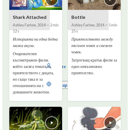
Shark Attached
Bottle
Ashley Farlow
,
2014
—
2 min
Ashley Farlow
,
2014
—
5 min
12 s
25 s
Историята на една бедна
Приятелството между
малка акула.
пясъчен човек и снежен
човек.
Очарователен
късометражен филм,
Затрогващ кратък филм за
влезте
който засяга темата за
едно невъзможно
приятелството с децата,
приятелство.
но също така и за
Български
отношенията ни с
домашните животни.