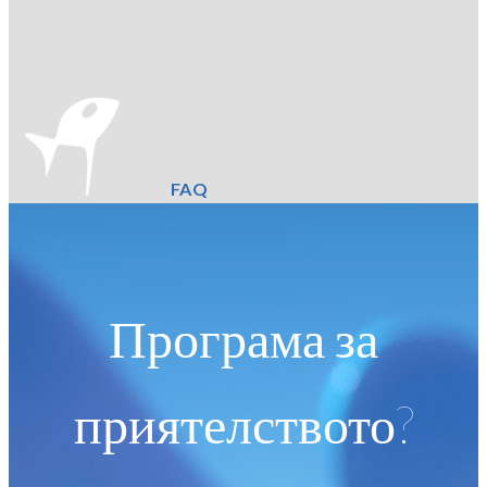
FAQ
Програма за
приятелството?