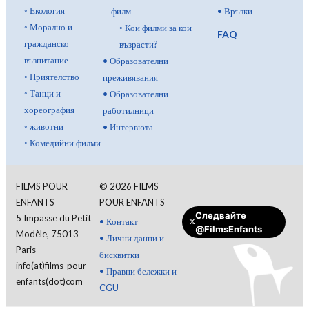
◦
Екология
филм
•
Връзки
◦
Морално и
◦
Кои филми за кои
FAQ
гражданско
възрасти?
възпитание
•
Образователни
◦
Приятелство
преживявания
◦
Танци и
•
Образователни
хореография
работилници
◦
животни
•
Интервюта
◦
Комедийни филми
FILMS POUR
©
2026
FILMS
ENFANTS
POUR ENFANTS
Следвайте
5 Impasse du Petit
•
Контакт
@FilmsEnfants
Modèle, 75013
•
Лични данни и
Paris
бисквитки
info(at)films-pour-
•
Правни бележки и
enfants(dot)com
CGU