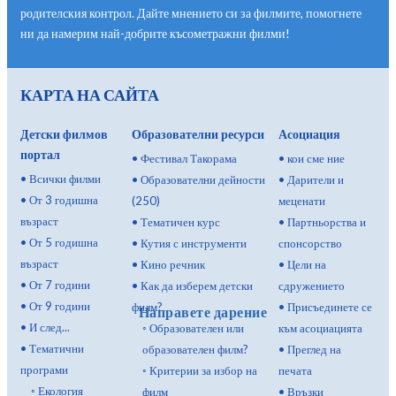
родителския контрол. Дайте мнението си за филмите, помогнете
ни да намерим най-добрите късометражни филми!
КАРТА НА САЙТА
Детски филмов
Образователни ресурси
Асоциация
портал
•
Фестивал Такорама
•
кои сме ние
•
Всички филми
•
Образователни дейности
•
Дарители и
•
От 3 годишна
(250)
меценати
възраст
•
Тематичен курс
•
Партньорства и
•
От 5 годишна
•
Кутия с инструменти
спонсорство
възраст
•
Кино речник
•
Цели на
•
От 7 години
•
Как да изберем детски
сдружението
•
От 9 години
филм?
•
Присъединете се
Направете дарение
•
И след...
◦
Образователен или
към асоциацията
•
Тематични
образователен филм?
•
Преглед на
програми
◦
Критерии за избор на
печата
◦
Екология
филм
•
Връзки