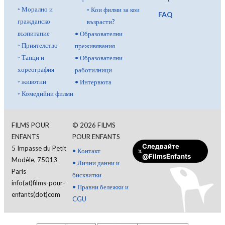
◦
Морално и
◦
Кои филми за кои
FAQ
гражданско
възрасти?
възпитание
•
Образователни
◦
Приятелство
преживявания
◦
Танци и
•
Образователни
хореография
работилници
◦
животни
•
Интервюта
◦
Комедийни филми
влезте
FILMS POUR
©
2026
FILMS
ENFANTS
POUR ENFANTS
Български
Следвайте
5 Impasse du Petit
•
Контакт
@FilmsEnfants
Modèle, 75013
•
Лични данни и
Paris
бисквитки
info(at)films-pour-
•
Правни бележки и
enfants(dot)com
CGU