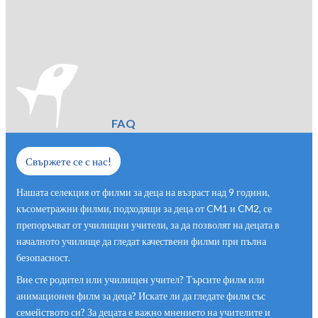
FAQ
Свържете се с нас!
Нашата селекция от филми за деца на възраст над 9 години,
късометражни филми, подходящи за деца от CM1 и CM2, се
препоръчват от училищни учители, за да позволят на децата в
началното училище да гледат качествени филми при пълна
безопасност.
Вие сте родител или училищен учител? Търсите филм или
анимационен филм за деца? Искате ли да гледате филм със
семейството си? За децата е важно мнението на учителите и