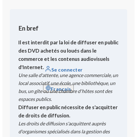
En bref
Il est interdit par la loi de diffuser en public
des DVD achetés ou loués dans le
commerce et les contenus audiovisuels
d'Internet.
Se connecter
Une salle d'attente, une agence commerciale, un
local associatif, une école, une bibliothèque, un
Français
bus, un gîte ou une chambre d'hôtes sont des
espaces publics.
Diffuser en public nécessite de s'acquitter
de droits de diffusion.
Les droits de diffusion s'acquittent auprès
d'organismes spécialisés dans la gestion des