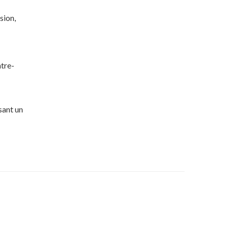
sion,
ntre-
sant un