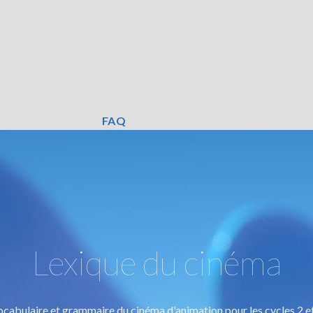
FAQ
Lexique du cinéma
cabulaire et grammaire du cinéma d'animation pour les cycles 2 e