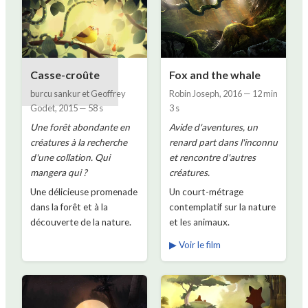
Casse-croûte
Fox and the whale
burcu sankur et Geoffrey
Robin Joseph
,
2016
—
12 min
Godet
,
2015
—
58 s
3 s
Une forêt abondante en
Avide d'aventures, un
créatures à la recherche
renard part dans l'inconnu
d'une collation. Qui
et rencontre d'autres
mangera qui ?
créatures.
Une délicieuse promenade
Un court-métrage
dans la forêt et à la
contemplatif sur la nature
découverte de la nature.
et les animaux.
▶ Voir le film