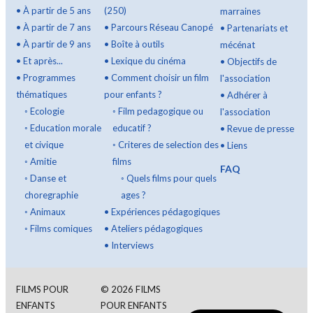
•
À partir de 5 ans
(250)
marraines
•
À partir de 7 ans
•
Parcours Réseau Canopé
•
Partenariats et
•
À partir de 9 ans
•
Boîte à outils
mécénat
•
Et après...
•
Lexique du cinéma
•
Objectifs de
•
Programmes
•
Comment choisir un film
l'association
thématiques
pour enfants ?
•
Adhérer à
◦
Ecologie
◦
Film pedagogique ou
l'association
◦
Education morale
educatif ?
•
Revue de presse
et civique
◦
Criteres de selection des
•
Liens
◦
Amitie
films
FAQ
◦
Danse et
◦
Quels films pour quels
choregraphie
ages ?
◦
Animaux
•
Expériences pédagogiques
◦
Films comiques
•
Ateliers pédagogiques
•
Interviews
FILMS POUR
©
2026
FILMS
ENFANTS
POUR ENFANTS