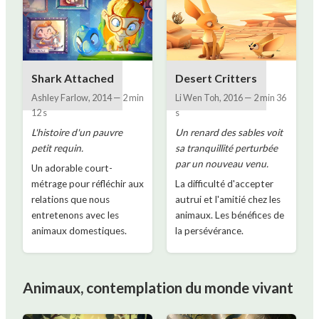
Shark Attached
Desert Critters
Ashley Farlow
,
2014
—
2 min
Li Wen Toh
,
2016
—
2 min 36
12 s
s
L'histoire d'un pauvre
Un renard des sables voit
petit requin.
sa tranquillité perturbée
par un nouveau venu.
Un adorable court-
métrage pour réfléchir aux
La difficulté d'accepter
relations que nous
autrui et l'amitié chez les
entretenons avec les
animaux. Les bénéfices de
animaux domestiques.
la persévérance.
Animaux, contemplation du monde vivant