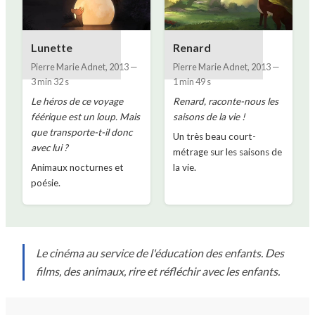
Lunette
Renard
Pierre Marie Adnet
,
2013
—
Pierre Marie Adnet
,
2013
—
3 min 32 s
1 min 49 s
Le héros de ce voyage
Renard, raconte-nous les
féérique est un loup. Mais
saisons de la vie !
que transporte-t-il donc
Un très beau court-
avec lui ?
métrage sur les saisons de
Animaux nocturnes et
la vie.
poésie.
Le cinéma au service de l'éducation des enfants. Des
films, des animaux, rire et réfléchir avec les enfants.