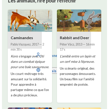
Les animaux, rire pour réfléchir
Caminandes
Rabbit and Deer
Pablo Vazquez
,
2017
—
2
Péter Vácz
,
2013
—
16 min
min 30 s
17 s
Se connecter
Koro s'engage avec Oti
L'amitié entre un lapin et
dans un combat épique
un cerf mise à l'épreuve.
pour une baie savoureuse.
Un scénario original, des
Français
Un court-métrage très
personnages émouvants.
amusant sur la solidarité.
Un beau film sur l'amitié
Pour apprendre à
empreint de poésie.
partager même ce que l'on
a de plus précieux.