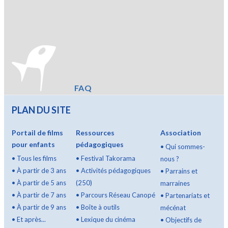
FAQ
PLAN DU SITE
Portail de films
Ressources
Association
pour enfants
pédagogiques
•
Qui sommes-
•
Tous les films
•
Festival Takorama
nous ?
•
À partir de 3 ans
•
Activités pédagogiques
•
Parrains et
•
À partir de 5 ans
(250)
marraines
•
À partir de 7 ans
•
Parcours Réseau Canopé
•
Partenariats et
•
À partir de 9 ans
•
Boîte à outils
mécénat
•
Et après...
•
Lexique du cinéma
•
Objectifs de