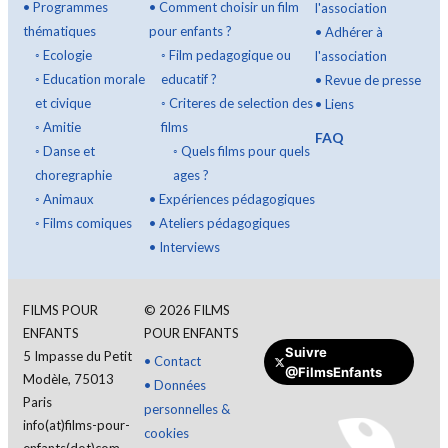
•
Programmes
•
Comment choisir un film
l'association
thématiques
pour enfants ?
•
Adhérer à
◦
Ecologie
◦
Film pedagogique ou
l'association
◦
Education morale
educatif ?
•
Revue de presse
et civique
◦
Criteres de selection des
•
Liens
◦
Amitie
films
FAQ
◦
Danse et
◦
Quels films pour quels
choregraphie
ages ?
◦
Animaux
•
Expériences pédagogiques
◦
Films comiques
•
Ateliers pédagogiques
•
Interviews
FILMS POUR
©
2026
FILMS
ENFANTS
POUR ENFANTS
Faire un don
Suivre
5 Impasse du Petit
•
Contact
@FilmsEnfants
Modèle, 75013
•
Données
Paris
personnelles &
info(at)films-pour-
cookies