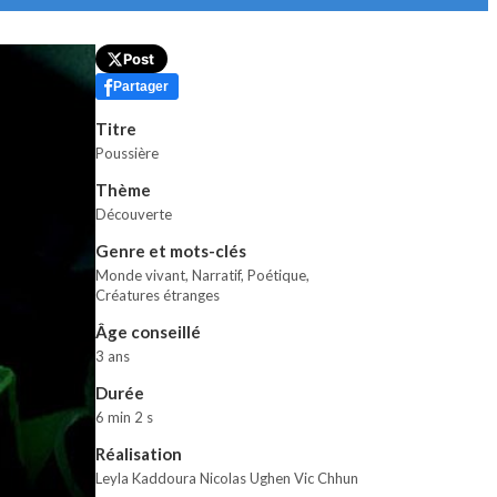
Post
Partager
Titre
Poussière
Thème
Découverte
Genre et mots-clés
Monde vivant
,
Narratif
,
Poétique,
Créatures étranges
Âge conseillé
3 ans
Durée
6 min 2 s
Réalisation
Leyla Kaddoura Nicolas Ughen Vic Chhun