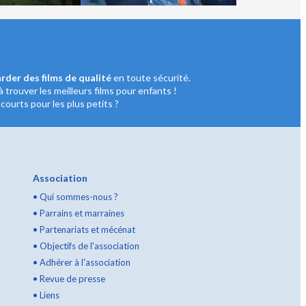
rder des films de qualité
en toute sécurité.
à trouver les meilleurs films pour enfants !
ourts pour les plus petits ?
Association
•
Qui sommes-nous ?
•
Parrains et marraines
•
Partenariats et mécénat
•
Objectifs de l'association
•
Adhérer à l'association
•
Revue de presse
•
Liens