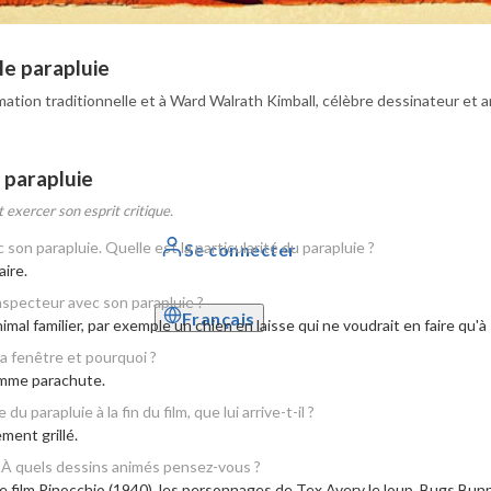
le parapluie
mation traditionnelle et à Ward Walrath Kimball, célèbre dessinateur et a
e parapluie
 exercer son esprit critique.
 son parapluie. Quelle est la particularité du parapluie ?
Se connecter
aire.
inspecteur avec son parapluie ?
Français
al familier, par exemple un chien en laisse qui ne voudrait en faire qu'à 
la fenêtre et pourquoi ?
comme parachute.
 parapluie à la fin du film, que lui arrive-t-il ?
ment grillé.
 À quels dessins animés pensez-vous ?
e film Pinocchio (1940), les personnages de Tex Avery le loup, Bugs Bunn