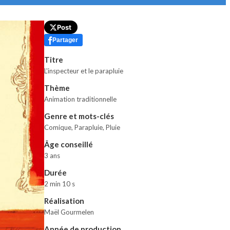
Post
Partager
Titre
L'inspecteur et le parapluie
Thème
Animation traditionnelle
Genre et mots-clés
Comique
,
Parapluie, Pluie
Âge conseillé
3 ans
Durée
2 min 10 s
Réalisation
Maël Gourmelen
Année de production