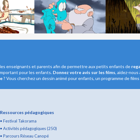
les enseignants et parents afin de permettre aux petits enfants de
rega
important pour les enfants.
Donnez votre avis sur les films
, aidez-nous 
le
? Vous cherchez un dessin animé pour enfants, un programme de films c
Ressources pédagogiques
•
Festival Takorama
•
Activités pédagogiques (250)
•
Parcours Réseau Canopé