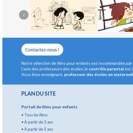
‹
Contactez-nous !
Notre sélection de films pour enfants est recommandée par 
L'avis des professeurs des écoles, le
contrôle parental
est 
Vous êtes enseignant,
professeur des écoles en maternel
PLAN DU SITE
Portail de films pour enfants
•
Tous les films
•
À partir de 3 ans
•
À partir de 5 ans