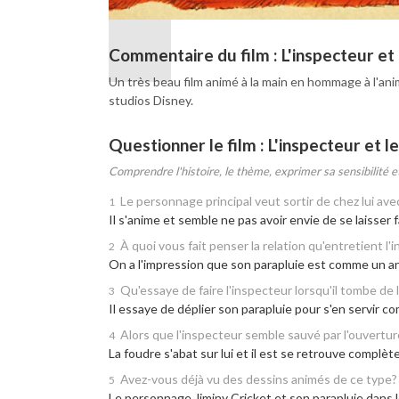
Commentaire du film : L'inspecteur et 
Un très beau film animé à la main en hommage à l'ani
studios Disney.
Questionner le film : L'inspecteur et l
Comprendre l'histoire, le thème, exprimer sa sensibilité et
Le personnage principal veut sortir de chez lui avec
1
Il s'anime et semble ne pas avoir envie de se laisser f
À quoi vous fait penser la relation qu'entretient l'
2
On a l'impression que son parapluie est comme un anim
Qu'essaye de faire l'inspecteur lorsqu'il tombe de 
3
Il essaye de déplier son parapluie pour s'en servir 
Alors que l'inspecteur semble sauvé par l'ouverture du
4
La foudre s'abat sur lui et il est se retrouve complète
Avez-vous déjà vu des dessins animés de ce type?
5
Le personnage Jiminy Cricket et son parapluie dans l