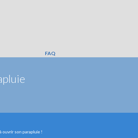
FAQ
apluie
à ouvrir son parapluie !