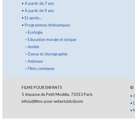
•
À partir de 7 ans
•
À partir de 9 ans
•
Et après...
•
Programmes thématiques
◦
Ecologie
◦
Education morale et civique
◦
Amitie
◦
Danse et choregraphie
◦
Animaux
◦
Films comiques
FILMS POUR ENFANTS
©
5 Impasse du Petit Modèle, 75013 Paris
•
info(at)films-pour-enfants(dot)com
•
•