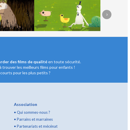
›
rder des films de qualité
en toute sécurité.
à trouver les meilleurs films pour enfants !
ourts pour les plus petits ?
Association
•
Qui sommes-nous ?
•
Parrains et marraines
•
Partenariats et mécénat