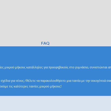
FAQ
αινίες μικρού μήκους κατάλληλες για προεφηβικούς στο γυμνάσιο, συνιστώνται α
 σχέδια για νέους; Θέλετε να παρακολουθήσετε μια ταινία με την οικογένειά σα
βρούμε τις καλύτερες ταινίες μικρού μήκους!