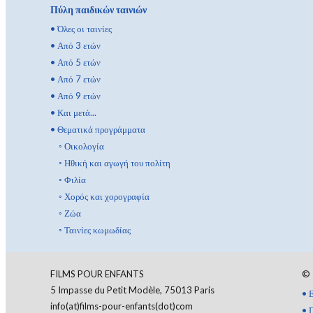
Πύλη παιδικών ταινιών
•
Όλες οι ταινίες
•
Από 3 ετών
•
Από 5 ετών
•
Από 7 ετών
•
Από 9 ετών
•
Και μετά...
•
Θεματικά προγράμματα
◦
Οικολογία
◦
Ηθική και αγωγή του πολίτη
◦
Φιλία
◦
Χορός και χορογραφία
◦
Ζώα
◦
Ταινίες κωμωδίας
FILMS POUR ENFANTS
©
5 Impasse du Petit Modèle, 75013 Paris
•
info(at)films-pour-enfants(dot)com
•