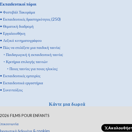
Εκπαιδευτικοί πόροι
•
Φεστιβάλ Τακοράμα
•
Εκπαιδευτικές δραστηριότητες (250)
•
Θεματική διαδρομή
•
Εργαλειοθήκη
•
Λεξικό κινηματογράφου
•
Πώς να επιλέξετε μια παιδική ταινία;
◦
Παιδαγωγική ή εκπαιδευτική ταινία;
◦
Κριτήρια επιλογής ταινιών
◦
Ποιες ταινίες για ποιες ηλικίες;
•
Εκπαιδευτικές εμπειρίες
•
Εκπαιδευτικά εργαστήρια
•
Συνεντεύξεις
Κάντε μια δωρεά
2026
FILMS POUR ENFANTS
Επικοινωνία
Ακολουθήστ
Προσωπικά δεδομένα & cookies