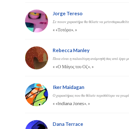
Jorge Tereso
Σε ποιον χαρακτήρα θα θέλατε να μετενσαρκωθείτε
«
«Τοτόρο».
»
Rebecca Manley
Ποια είναι η παλαιότερη ανάμνησή σας από έργο μ
«
«Ο Μάγος του Οζ».
»
Iker Maidagan
Ο χαρακτήρας που θα θέλατε περισσότερο να γνωρί
«
«Indiana Jones».
»
Dana Terrace