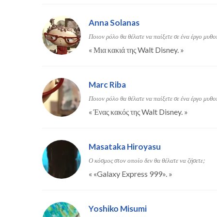
Anna Solanas
Ποιον ρόλο θα θέλατε να παίξετε σε ένα έργο μυθο
«
Μια κακιά της Walt Disney.
»
Marc Riba
Ποιον ρόλο θα θέλατε να παίξετε σε ένα έργο μυθο
«
Ένας κακός της Walt Disney.
»
Masataka Hiroyasu
Ο κόσμος στον οποίο δεν θα θέλατε να ζήσετε;
«
«Galaxy Express 999».
»
Yoshiko Misumi