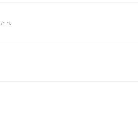
 (^_^);