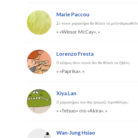
Marie Paccou
Σε ποιον χαρακτήρα θα θέλατε να μετενσαρκωθείτε
«
«Winsor McCay».
»
Lorenzo Fresta
Ο κόσμος στον οποίο δεν θα θέλατε να ζήσετε;
«
«Paprika».
»
Xiya Lan
Ο χαρακτήρας που σας τρόμαξε περισσότερο;
«
«Tetsuo» στο «Akira».
»
Wan-Jung Hsiao