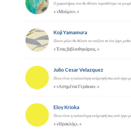
Ο χαρακτήρας που θα θέλατε περισσότερο να γνωρί
«
«Μούμιν».
»
Koji Yamamura
Ποιον ρόλο θα θέλατε να παίξετε σε ένα έργο μυθο
«
Ένας βιβλιοθηκάριος.
»
Julio Cesar Velazquez
Ποια είναι η παλαιότερη ανάμνησή σας από έργο μ
«
«Ασημένια Γεράκια».
»
Eloy Krioka
Ποια είναι η παλαιότερη ανάμνησή σας από έργο μ
«
«Ηρακλής».
»