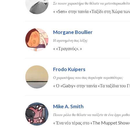
Σε ποιον χαρακτήρα θα θέλατε να μετενσαρκωθείτε
«
«Sen» στην ταινία «Ταξίδι στη Χώρα τ
Morgane Boullier
Η αγαπημένη σας λέξη;
«
«Τραγανός».
»
Frodo Kuipers
Ο χαρακτήρας που σας συγκίνησε περισσότερο;
«
Ο «Gaby» στην ταινία «Τα ταξίδια του 
Mike A. Smith
Ποιον ρόλο θα θέλατε να παίξετε σε ένα έργο μυθο
«
Ένα νέο τέρας στο «The Muppet Show»,