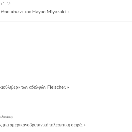
 (^_^);
ων Θαυμάτων» του Hayao Miyazaki.
»
Γκιούλιβερ» των αδελφών Fleischer.
»
πλασίας;
 μια αμερικανοβρετανική τηλεοπτική σειρά.
»