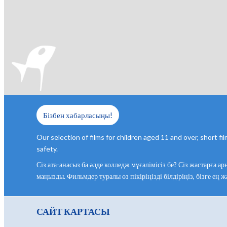
Бізбен хабарласыңы!
Our selection of films for children aged 11 and over, short 
safety.
Сіз ата-анасыз ба әлде колледж мұғалімісіз бе? Сіз жастарға 
маңызды. Фильмдер туралы өз пікіріңізді білдіріңіз, бізге ең
САЙТ КАРТАСЫ