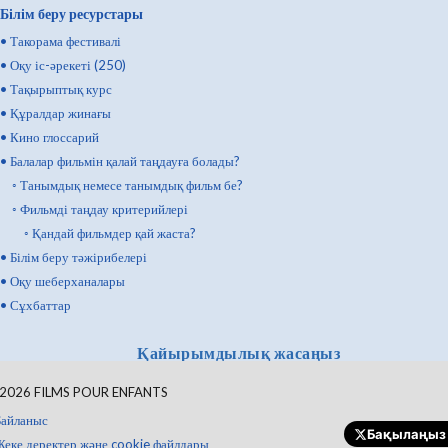
Білім беру ресурстары
•
Такорама фестивалі
•
Оқу іс-әрекеті (250)
•
Тақырыптық курс
•
Құралдар жинағы
•
Кино глоссарий
•
Балалар фильмін қалай таңдауға болады?
◦
Танымдық немесе танымдық фильм бе?
◦
Фильмді таңдау критерийлері
◦
Қандай фильмдер қай жаста?
•
Білім беру тәжірибелері
•
Оқу шеберханалары
•
Сұхбаттар
Қайырымдылық жасаңыз
2026
FILMS POUR ENFANTS
Байланыс
Бақылаңыз
Жеке деректер және cookie файлдары