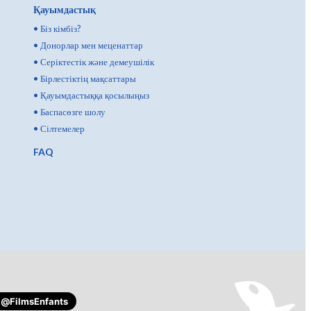
Қауымдастық
•
Біз кімбіз?
•
Донорлар мен меценаттар
•
Серіктестік және демеушілік
•
Бірлестіктің мақсаттары
•
Қауымдастыққа қосылыңыз
•
Баспасөзге шолу
•
Сілтемелер
FAQ
@FilmsEnfants