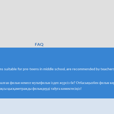
FAQ
films suitable for pre-teens in middle school, are recommended by teacher
арналған фильм немесе мультфильм іздеп жүрсіз бе? Отбасыңызбен фильм көр
 жақсы қысқаметражды фильмдерді табуға көмектесіңіз!