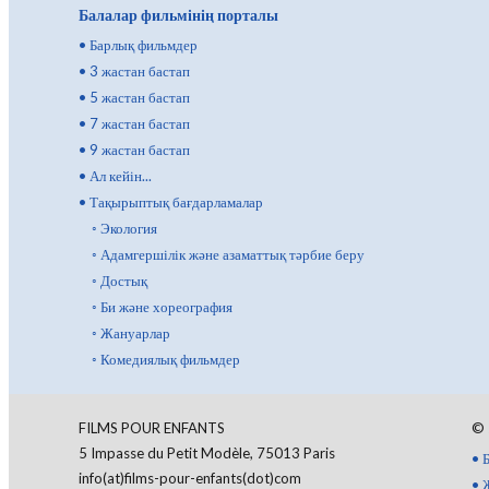
Балалар фильмінің порталы
•
Барлық фильмдер
•
3 жастан бастап
•
5 жастан бастап
•
7 жастан бастап
•
9 жастан бастап
•
Ал кейін...
•
Тақырыптық бағдарламалар
◦
Экология
◦
Адамгершілік және азаматтық тәрбие беру
◦
Достық
◦
Би және хореография
◦
Жануарлар
◦
Комедиялық фильмдер
FILMS POUR ENFANTS
©
5 Impasse du Petit Modèle, 75013 Paris
•
info(at)films-pour-enfants(dot)com
•