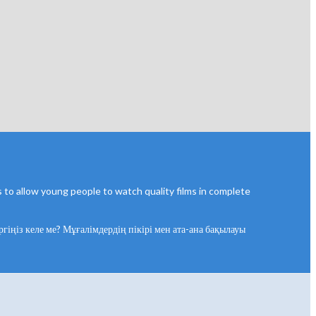
s to allow young people to watch quality films in complete
гіңіз келе ме? Мұғалімдердің пікірі мен ата-ана бақылауы