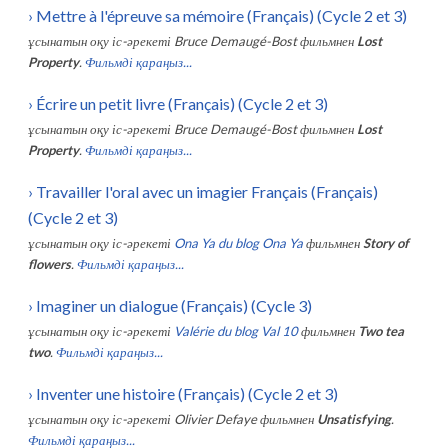
›
Mettre à l'épreuve sa mémoire (Français) (Cycle 2 et 3)
ұсынатын оқу іс-әрекеті
Bruce Demaugé-Bost
фильмнен
Lost
Property
.
Фильмді қараңыз...
›
Écrire un petit livre (Français) (Cycle 2 et 3)
ұсынатын оқу іс-әрекеті
Bruce Demaugé-Bost
фильмнен
Lost
Property
.
Фильмді қараңыз...
›
Travailler l'oral avec un imagier Français (Français)
(Cycle 2 et 3)
ұсынатын оқу іс-әрекеті
Ona Ya du blog Ona Ya
фильмнен
Story of
flowers
.
Фильмді қараңыз...
›
Imaginer un dialogue (Français) (Cycle 3)
ұсынатын оқу іс-әрекеті
Valérie du blog Val 10
фильмнен
Two tea
two
.
Фильмді қараңыз...
›
Inventer une histoire (Français) (Cycle 2 et 3)
ұсынатын оқу іс-әрекеті
Olivier Defaye
фильмнен
Unsatisfying
.
Фильмді қараңыз...