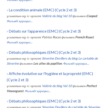
›
La condition animale (EMC) (Cycle 2 et 3)
ұсынатын оқу іс-әрекеті
Valérie du blog Val 10
фильмнен
Cooped
.
Фильмді қараңыз...
›
Débats sur l'apparence (EMC) (Cycle 2 et 3)
ұсынатын оқу іс-әрекеті
Patrice Rocas
фильмнен
French Roast
.
Фильмді қараңыз...
›
Débats philosophiques (EMC) (Cycle 2 et 3)
ұсынатын оқу іс-әрекеті
Séverine Devillers du blog Le cartable de
Séverine
фильмнен
Les ailes du papillon
.
Фильмді қараңыз...
›
Affiche évolutive sur l'hygiène et la propreté (EMC)
(Cycle 2 et 3)
ұсынатын оқу іс-әрекеті
Valérie du blog Val 10
фильмнен
Perfect
Houseguest
.
Фильмді қараңыз...
›
Débats philosophiques (EMC) (Cycle 2 et 3)
ұсынатын оқу іс-әрекеті
Séverine Devillers du cartable de Séverine