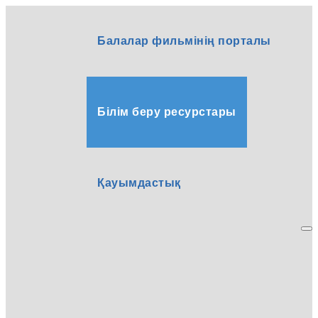
Балалар фильмінің порталы
Білім беру ресурстары
Қауымдастық