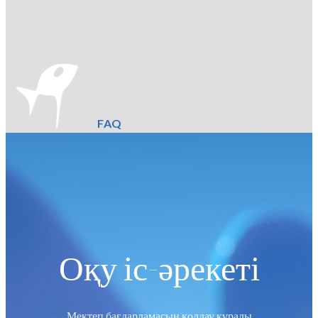
FAQ
Оқу іс-әрекеті
Мектеп бағдарламасын қолдау құралы