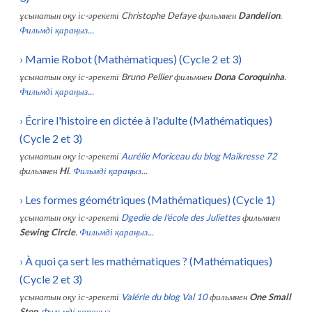
ұсынатын оқу іс-әрекеті
Christophe Defaye
фильмнен
Dandelion
.
Фильмді қараңыз...
›
Mamie Robot (Mathématiques) (Cycle 2 et 3)
ұсынатын оқу іс-әрекеті
Bruno Pellier
фильмнен
Dona Coroquinha
.
Фильмді қараңыз...
›
Écrire l'histoire en dictée à l'adulte (Mathématiques)
(Cycle 2 et 3)
ұсынатын оқу іс-әрекеті
Aurélie Moriceau du blog Maikresse 72
фильмнен
Hi
.
Фильмді қараңыз...
›
Les formes géométriques (Mathématiques) (Cycle 1)
ұсынатын оқу іс-әрекеті
Dgedie de l'école des Juliettes
фильмнен
Sewing Circle
.
Фильмді қараңыз...
›
À quoi ça sert les mathématiques ? (Mathématiques)
(Cycle 2 et 3)
ұсынатын оқу іс-әрекеті
Valérie du blog Val 10
фильмнен
One Small
Step
.
Фильмді қараңыз...