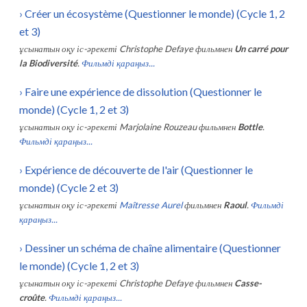
›
Créer un écosystème (Questionner le monde) (Cycle 1, 2
et 3)
ұсынатын оқу іс-әрекеті
Christophe Defaye
фильмнен
Un carré pour
la Biodiversité
.
Фильмді қараңыз...
›
Faire une expérience de dissolution (Questionner le
monde) (Cycle 1, 2 et 3)
ұсынатын оқу іс-әрекеті
Marjolaine Rouzeau
фильмнен
Bottle
.
Фильмді қараңыз...
›
Expérience de découverte de l'air (Questionner le
monde) (Cycle 2 et 3)
ұсынатын оқу іс-әрекеті
Maîtresse Aurel
фильмнен
Raoul
.
Фильмді
қараңыз...
›
Dessiner un schéma de chaîne alimentaire (Questionner
le monde) (Cycle 1, 2 et 3)
ұсынатын оқу іс-әрекеті
Christophe Defaye
фильмнен
Casse-
croûte
.
Фильмді қараңыз...