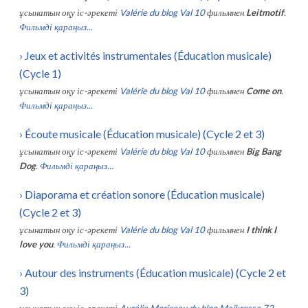
ұсынатын оқу іс-әрекеті
Valérie du blog Val 10
фильмнен
Leitmotif
.
Фильмді қараңыз...
›
Jeux et activités instrumentales (Éducation musicale)
(Cycle 1)
ұсынатын оқу іс-әрекеті
Valérie du blog Val 10
фильмнен
Come on
.
Фильмді қараңыз...
›
Écoute musicale (Éducation musicale) (Cycle 2 et 3)
ұсынатын оқу іс-әрекеті
Valérie du blog Val 10
фильмнен
Big Bang
Dog
.
Фильмді қараңыз...
›
Diaporama et création sonore (Éducation musicale)
(Cycle 2 et 3)
ұсынатын оқу іс-әрекеті
Valérie du blog Val 10
фильмнен
I think I
love you
.
Фильмді қараңыз...
›
Autour des instruments (Éducation musicale) (Cycle 2 et
3)
ұсынатын оқу іс-әрекеті
Aurélie Moriceau du blog Maikresse 72