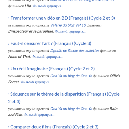
фильмнен
Lila
.
Фильмді қараңыз...
›
Transformer une vidéo en BD (Français) (Cycle 2 et 3)
ұсынатын оқу іс-әрекеті
Valérie du blog Val 10
фильмнен
L'inspecteur et le parapluie
.
Фильмді қараңыз...
›
Faut-il censurer l'art ? (Français) (Cycle 3)
ұсынатын оқу іс-әрекеті
Dgedie de l'école des Juliettes
фильмнен
None of That
.
Фильмді қараңыз...
›
Un récit imaginaire (Français) (Cycle 2 et 3)
ұсынатын оқу іс-әрекеті
Ona Ya du blog de Ona Ya
фильмнен
Ollie's
Forest
.
Фильмді қараңыз...
›
Séquence sur le thème de la disparition (Français) (Cycle
2 et 3)
ұсынатын оқу іс-әрекеті
Ona Ya du blog de Ona Ya
фильмнен
Rain
and Fish
.
Фильмді қараңыз...
›
Comparer deux films (Français) (Cycle 2 et 3)