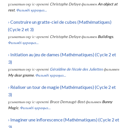
ұсынатын оқу іс-әрекеті
Christophe Defaye
фильмнен
An object at
rest
.
Фильмді қараңыз...
›
Construire un gratte-ciel de cubes (Mathématiques)
(Cycle 2 et 3)
ұсынатын оқу іс-әрекеті
Christophe Defaye
фильмнен
Buildings
.
Фильмді қараңыз...
›
Initiation au jeu de dames (Mathématiques) (Cycle 2 et
3)
ұсынатын оқу іс-әрекеті
Géraldine de l'école des Juliettes
фильмнен
My dear gnome
.
Фильмді қараңыз...
›
Réaliser un tour de magie (Mathématiques) (Cycle 2 et
3)
ұсынатын оқу іс-әрекеті
Bruce Demaugé-Bost
фильмнен
Bunny
Magic
.
Фильмді қараңыз...
›
Imaginer une inflorescence (Mathématiques) (Cycle 2 et
3)