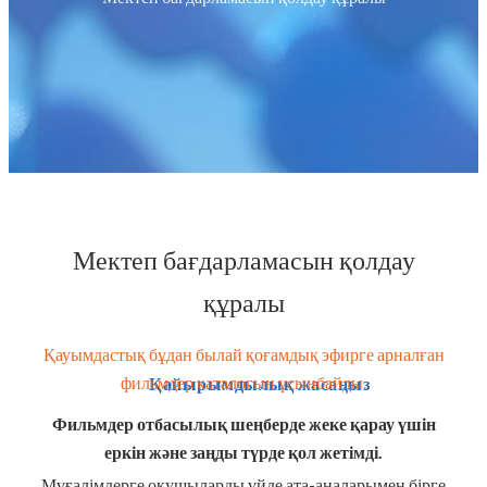
Мектеп бағдарламасын қолдау
құралы
Қауымдастық бұдан былай қоғамдық эфирге арналған
фильмдер каталогын ұсынбайды.
Қайырымдылық жасаңыз
Фильмдер отбасылық шеңберде жеке қарау үшін
еркін және заңды түрде қол жетімді.
Мұғалімдерге оқушыларды үйде ата-аналарымен бірге