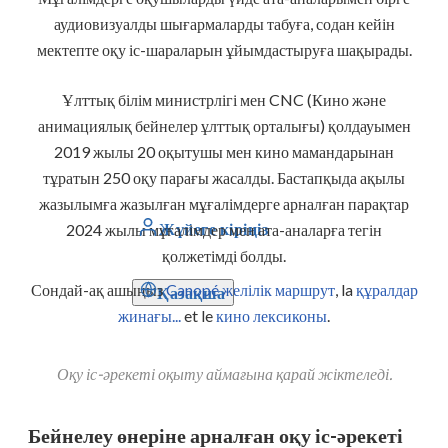
аудиовизуалды шығармаларды табуға, содан кейін
мектепте оқу іс-шараларын ұйымдастыруға шақырады.
Ұлттық білім министрлігі мен CNC (Кино және
анимациялық бейнелер ұлттық орталығы) қолдауымен
2019 жылы 20 оқытушы мен кино мамандарынан
тұратын 250 оқу парағы жасалды. Бастапқыда ақылы
жазылымға жазылған мұғалімдерге арналған парақтар
Жүйеге кіріңіз
2024 жылы мұғалімдер мен ата-аналарға тегін
қолжетімді болды.
Сондай-ақ ашыңыз
Canopé желілік маршрут
, la
құралдар
Қазақша
жинағы...
et le
кино лексиконы
.
Оқу іс-әрекеті оқыту аймағына қарай жіктеледі.
Бейнелеу өнеріне арналған оқу іс-әрекеті