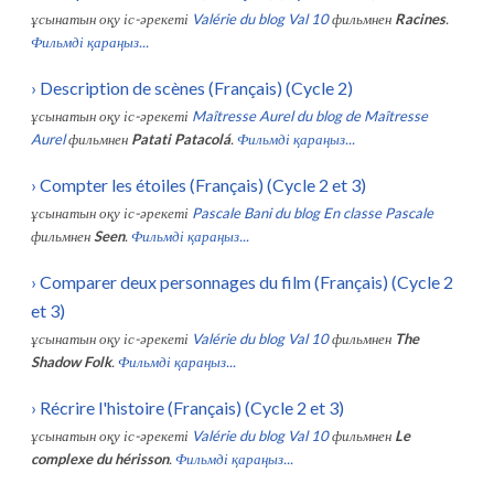
ұсынатын оқу іс-әрекеті
Valérie du blog Val 10
фильмнен
Racines
.
Фильмді қараңыз...
›
Description de scènes (Français) (Cycle 2)
ұсынатын оқу іс-әрекеті
Maîtresse Aurel du blog de Maîtresse
Aurel
фильмнен
Patati Patacolá
.
Фильмді қараңыз...
›
Compter les étoiles (Français) (Cycle 2 et 3)
ұсынатын оқу іс-әрекеті
Pascale Bani du blog En classe Pascale
фильмнен
Seen
.
Фильмді қараңыз...
›
Comparer deux personnages du film (Français) (Cycle 2
et 3)
ұсынатын оқу іс-әрекеті
Valérie du blog Val 10
фильмнен
The
Shadow Folk
.
Фильмді қараңыз...
›
Récrire l'histoire (Français) (Cycle 2 et 3)
ұсынатын оқу іс-әрекеті
Valérie du blog Val 10
фильмнен
Le
complexe du hérisson
.
Фильмді қараңыз...