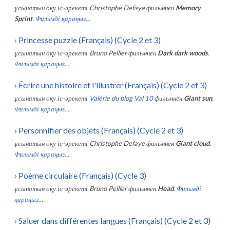
ұсынатын оқу іс-әрекеті
Christophe Defaye
фильмнен
Memory
Sprint
.
Фильмді қараңыз...
›
Princesse puzzle (Français) (Cycle 2 et 3)
ұсынатын оқу іс-әрекеті
Bruno Pellier
фильмнен
Dark dark woods
.
Фильмді қараңыз...
›
Écrire une histoire et l'illustrer (Français) (Cycle 2 et 3)
ұсынатын оқу іс-әрекеті
Valérie du blog Val 10
фильмнен
Giant sun
.
Фильмді қараңыз...
›
Personnifier des objets (Français) (Cycle 2 et 3)
ұсынатын оқу іс-әрекеті
Christophe Defaye
фильмнен
Giant cloud
.
Фильмді қараңыз...
›
Poème circulaire (Français) (Cycle 3)
ұсынатын оқу іс-әрекеті
Bruno Pellier
фильмнен
Head
.
Фильмді
қараңыз...
›
Saluer dans différentes langues (Français) (Cycle 2 et 3)