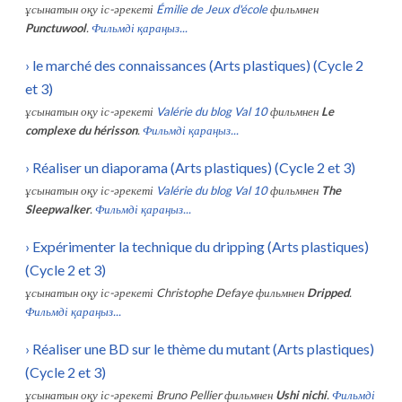
ұсынатын оқу іс-әрекеті
Émilie de Jeux d'école
фильмнен
Punctuwool
.
Фильмді қараңыз...
›
le marché des connaissances (Arts plastiques) (Cycle 2
et 3)
ұсынатын оқу іс-әрекеті
Valérie du blog Val 10
фильмнен
Le
complexe du hérisson
.
Фильмді қараңыз...
›
Réaliser un diaporama (Arts plastiques) (Cycle 2 et 3)
ұсынатын оқу іс-әрекеті
Valérie du blog Val 10
фильмнен
The
Sleepwalker
.
Фильмді қараңыз...
›
Expérimenter la technique du dripping (Arts plastiques)
(Cycle 2 et 3)
ұсынатын оқу іс-әрекеті
Christophe Defaye
фильмнен
Dripped
.
Фильмді қараңыз...
›
Réaliser une BD sur le thème du mutant (Arts plastiques)
(Cycle 2 et 3)
ұсынатын оқу іс-әрекеті
Bruno Pellier
фильмнен
Ushi nichi
.
Фильмді