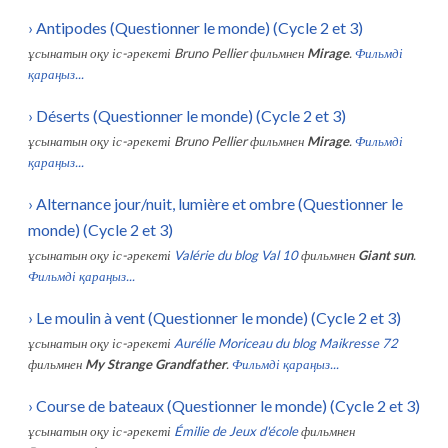
›
Antipodes (Questionner le monde) (Cycle 2 et 3)
ұсынатын оқу іс-әрекеті
Bruno Pellier
фильмнен
Mirage
.
Фильмді
қараңыз...
›
Déserts (Questionner le monde) (Cycle 2 et 3)
ұсынатын оқу іс-әрекеті
Bruno Pellier
фильмнен
Mirage
.
Фильмді
қараңыз...
›
Alternance jour/nuit, lumière et ombre (Questionner le
monde) (Cycle 2 et 3)
ұсынатын оқу іс-әрекеті
Valérie du blog Val 10
фильмнен
Giant sun
.
Фильмді қараңыз...
›
Le moulin à vent (Questionner le monde) (Cycle 2 et 3)
ұсынатын оқу іс-әрекеті
Aurélie Moriceau du blog Maikresse 72
фильмнен
My Strange Grandfather
.
Фильмді қараңыз...
›
Course de bateaux (Questionner le monde) (Cycle 2 et 3)
ұсынатын оқу іс-әрекеті
Émilie de Jeux d'école
фильмнен