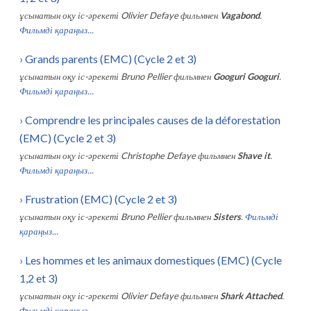
ұсынатын оқу іс-әрекеті
Olivier Defaye
фильмнен
Vagabond
.
Фильмді қараңыз...
›
Grands parents (EMC) (Cycle 2 et 3)
ұсынатын оқу іс-әрекеті
Bruno Pellier
фильмнен
Googuri Googuri
.
Фильмді қараңыз...
›
Comprendre les principales causes de la déforestation
(EMC) (Cycle 2 et 3)
ұсынатын оқу іс-әрекеті
Christophe Defaye
фильмнен
Shave it
.
Фильмді қараңыз...
›
Frustration (EMC) (Cycle 2 et 3)
ұсынатын оқу іс-әрекеті
Bruno Pellier
фильмнен
Sisters
.
Фильмді
қараңыз...
›
Les hommes et les animaux domestiques (EMC) (Cycle
1,2 et 3)
ұсынатын оқу іс-әрекеті
Olivier Defaye
фильмнен
Shark Attached
.
Фильмді қараңыз...