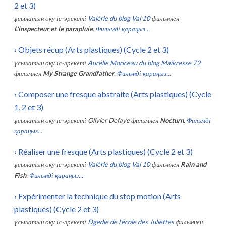
2 et 3)
ұсынатын оқу іс-әрекеті
Valérie du blog Val 10
фильмнен
L'inspecteur et le parapluie
.
Фильмді қараңыз...
›
Objets récup (Arts plastiques) (Cycle 2 et 3)
ұсынатын оқу іс-әрекеті
Aurélie Moriceau du blog Maikresse 72
фильмнен
My Strange Grandfather
.
Фильмді қараңыз...
›
Composer une fresque abstraite (Arts plastiques) (Cycle
1, 2 et 3)
ұсынатын оқу іс-әрекеті
Olivier Defaye
фильмнен
Nocturn
.
Фильмді
қараңыз...
›
Réaliser une fresque (Arts plastiques) (Cycle 2 et 3)
ұсынатын оқу іс-әрекеті
Valérie du blog Val 10
фильмнен
Rain and
Fish
.
Фильмді қараңыз...
›
Expérimenter la technique du stop motion (Arts
plastiques) (Cycle 2 et 3)
ұсынатын оқу іс-әрекеті
Dgedie de l'école des Juliettes
фильмнен