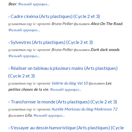
Beer
.
Фильмді қараңыз...
›
Cadre cinéma (Arts plastiques) (Cycle 2 et 3)
ұсынатын оқу іс-әрекеті
Bruno Pellier
фильмнен
Ahco On The Road
.
Фильмді қараңыз...
›
Sylvestres (Arts plastiques) (Cycle 2 et 3)
ұсынатын оқу іс-әрекеті
Bruno Pellier
фильмнен
Dark dark woods
.
Фильмді қараңыз...
›
Réaliser un tableau à plusieurs mains (Arts plastiques)
(Cycle 2 et 3)
ұсынатын оқу іс-әрекеті
Valérie du blog Val 10
фильмнен
Les
petites choses de la vie
.
Фильмді қараңыз...
›
Transformer le monde (Arts plastiques) (Cycle 2 et 3)
ұсынатын оқу іс-әрекеті
Aurélie Moriceau du blog Maikresse 72
фильмнен
Lila
.
Фильмді қараңыз...
›
S'essayer au dessin humoristique (Arts plastiques) (Cycle