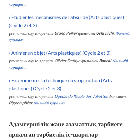
қараңыз...
›
Étudier les mécanismes de l'absurde (Arts plastiques)
(Cycle 2 et 3)
ұсынатын оқу іс-әрекеті
Bruno Pellier
фильмнен
Ushi nichi
.
Фильмді
қараңыз...
›
Animer un objet (Arts plastiques) (Cycle 2 et 3)
ұсынатын оқу іс-әрекеті
Olivier Defaye
фильмнен
Bancal
.
Фильмді
қараңыз...
›
Expérimenter la technique du stop motion (Arts
plastiques) (Cycle 2 et 3)
ұсынатын оқу іс-әрекеті
Dgedie de l'école des Juliettes
фильмнен
Pigeon pilfer
.
Фильмді қараңыз...
Адамгершілік және азаматтық тәрбиеге
арналған тәрбиелік іс-шаралар