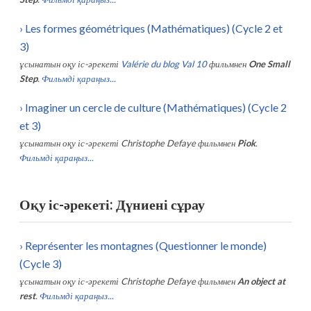
›
Les formes géométriques (Mathématiques) (Cycle 2 et
3)
ұсынатын оқу іс-әрекеті
Valérie du blog Val 10
фильмнен
One Small
Step
.
Фильмді қараңыз...
›
Imaginer un cercle de culture (Mathématiques) (Cycle 2
et 3)
ұсынатын оқу іс-әрекеті
Christophe Defaye
фильмнен
Piok
.
Фильмді қараңыз...
Оқу іс-әрекеті: Дүниені сұрау
›
Représenter les montagnes (Questionner le monde)
(Cycle 3)
ұсынатын оқу іс-әрекеті
Christophe Defaye
фильмнен
An object at
rest
.
Фильмді қараңыз...