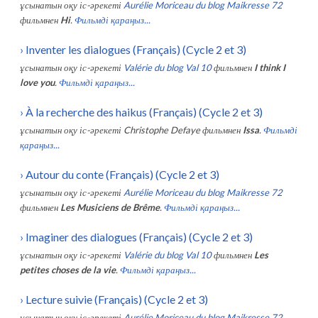
ұсынатын оқу іс-әрекеті
Aurélie Moriceau du blog Maikresse 72
фильмнен
Hi
.
Фильмді қараңыз...
›
Inventer les dialogues (Français) (Cycle 2 et 3)
ұсынатын оқу іс-әрекеті
Valérie du blog Val 10
фильмнен
I think I
love you
.
Фильмді қараңыз...
›
À la recherche des haikus (Français) (Cycle 2 et 3)
ұсынатын оқу іс-әрекеті
Christophe Defaye
фильмнен
Issa
.
Фильмді
қараңыз...
›
Autour du conte (Français) (Cycle 2 et 3)
ұсынатын оқу іс-әрекеті
Aurélie Moriceau du blog Maikresse 72
фильмнен
Les Musiciens de Brême
.
Фильмді қараңыз...
›
Imaginer des dialogues (Français) (Cycle 2 et 3)
ұсынатын оқу іс-әрекеті
Valérie du blog Val 10
фильмнен
Les
petites choses de la vie
.
Фильмді қараңыз...
›
Lecture suivie (Français) (Cycle 2 et 3)
ұсынатын оқу іс-әрекеті
Aurélie Moriceau du blog Maikresse 72