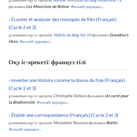
фильмнен
Les Musiciens de Brême
.
Фильмді қараңыз...
›
Écouter et analyser des musiques de film (Français)
(Cycle 2 et 3)
ұсынатын оқу іс-әрекеті
Valérie du blog Val 10
фильмнен
Grandma's
Hero
.
Фильмді қараңыз...
Оқу іс-әрекеті: француз тілі
›
Inventer une histoire comme la douve du foie (Français)
(Cycle 2 et 3)
ұсынатын оқу іс-әрекеті
Christophe Defaye
фильмнен
Un carré pour
la Biodiversité
.
Фильмді қараңыз...
›
Établir une correspondance (Français) (Cycle 2 et 3)
ұсынатын оқу іс-әрекеті
Marjolaine Rouzeau
фильмнен
Bottle
.
Фильмді қараңыз...