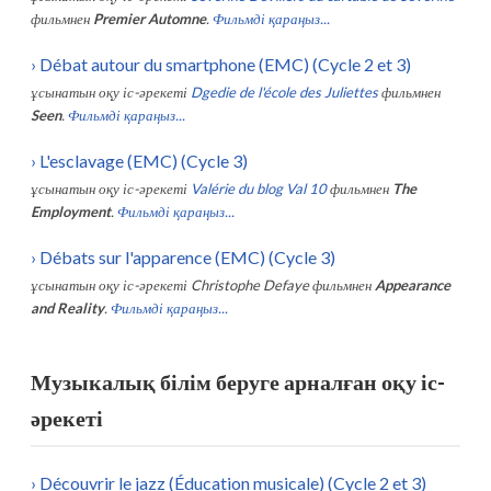
фильмнен
Premier Automne
.
Фильмді қараңыз...
›
Débat autour du smartphone (EMC) (Cycle 2 et 3)
ұсынатын оқу іс-әрекеті
Dgedie de l'école des Juliettes
фильмнен
Seen
.
Фильмді қараңыз...
›
L'esclavage (EMC) (Cycle 3)
ұсынатын оқу іс-әрекеті
Valérie du blog Val 10
фильмнен
The
Employment
.
Фильмді қараңыз...
›
Débats sur l'apparence (EMC) (Cycle 3)
ұсынатын оқу іс-әрекеті
Christophe Defaye
фильмнен
Appearance
and Reality
.
Фильмді қараңыз...
Музыкалық білім беруге арналған оқу іс-
әрекеті
›
Découvrir le jazz (Éducation musicale) (Cycle 2 et 3)