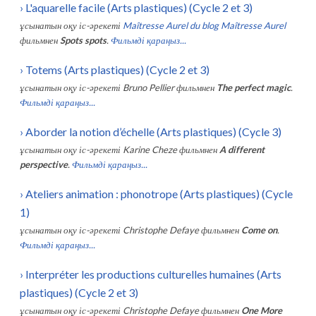
›
L'aquarelle facile (Arts plastiques) (Cycle 2 et 3)
ұсынатын оқу іс-әрекеті
Maîtresse Aurel du blog Maîtresse Aurel
фильмнен
Spots spots
.
Фильмді қараңыз...
›
Totems (Arts plastiques) (Cycle 2 et 3)
ұсынатын оқу іс-әрекеті
Bruno Pellier
фильмнен
The perfect magic
.
Фильмді қараңыз...
›
Aborder la notion d’échelle (Arts plastiques) (Cycle 3)
ұсынатын оқу іс-әрекеті
Karine Cheze
фильмнен
A different
perspective
.
Фильмді қараңыз...
›
Ateliers animation : phonotrope (Arts plastiques) (Cycle
1)
ұсынатын оқу іс-әрекеті
Christophe Defaye
фильмнен
Come on
.
Фильмді қараңыз...
›
Interpréter les productions culturelles humaines (Arts
plastiques) (Cycle 2 et 3)
ұсынатын оқу іс-әрекеті
Christophe Defaye
фильмнен
One More