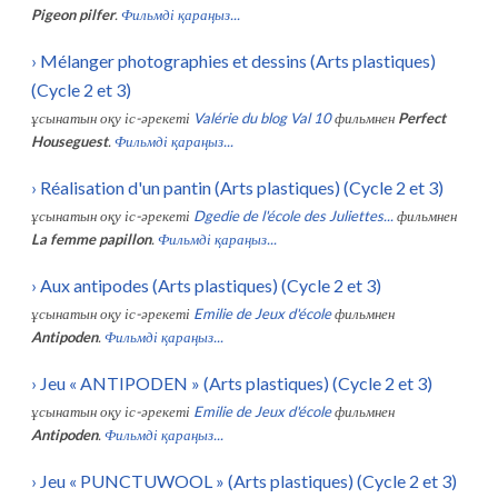
Pigeon pilfer
.
Фильмді қараңыз...
›
Mélanger photographies et dessins (Arts plastiques)
(Cycle 2 et 3)
ұсынатын оқу іс-әрекеті
Valérie du blog Val 10
фильмнен
Perfect
Houseguest
.
Фильмді қараңыз...
›
Réalisation d'un pantin (Arts plastiques) (Cycle 2 et 3)
ұсынатын оқу іс-әрекеті
Dgedie de l'école des Juliettes...
фильмнен
La femme papillon
.
Фильмді қараңыз...
›
Aux antipodes (Arts plastiques) (Cycle 2 et 3)
ұсынатын оқу іс-әрекеті
Emilie de Jeux d'école
фильмнен
Antipoden
.
Фильмді қараңыз...
›
Jeu « ANTIPODEN » (Arts plastiques) (Cycle 2 et 3)
ұсынатын оқу іс-әрекеті
Emilie de Jeux d'école
фильмнен
Antipoden
.
Фильмді қараңыз...
›
Jeu « PUNCTUWOOL » (Arts plastiques) (Cycle 2 et 3)