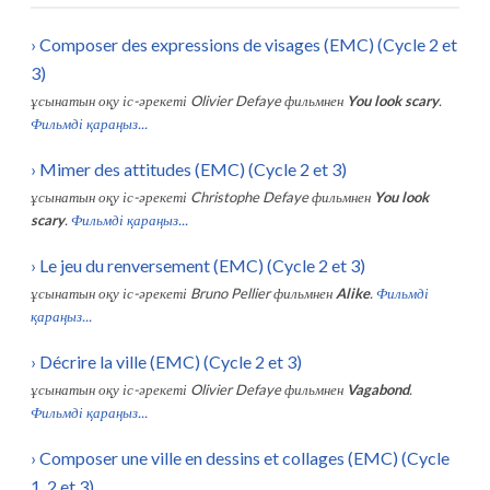
›
Composer des expressions de visages (EMC) (Cycle 2 et
3)
ұсынатын оқу іс-әрекеті
Olivier Defaye
фильмнен
You look scary
.
Фильмді қараңыз...
›
Mimer des attitudes (EMC) (Cycle 2 et 3)
ұсынатын оқу іс-әрекеті
Christophe Defaye
фильмнен
You look
scary
.
Фильмді қараңыз...
›
Le jeu du renversement (EMC) (Cycle 2 et 3)
ұсынатын оқу іс-әрекеті
Bruno Pellier
фильмнен
Alike
.
Фильмді
қараңыз...
›
Décrire la ville (EMC) (Cycle 2 et 3)
ұсынатын оқу іс-әрекеті
Olivier Defaye
фильмнен
Vagabond
.
Фильмді қараңыз...
›
Composer une ville en dessins et collages (EMC) (Cycle
1, 2 et 3)