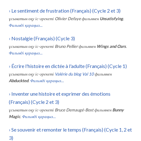
›
Le sentiment de frustration (Français) (Cycle 2 et 3)
ұсынатын оқу іс-әрекеті
Olivier Defaye
фильмнен
Unsatisfying
.
Фильмді қараңыз...
›
Nostalgie (Français) (Cycle 3)
ұсынатын оқу іс-әрекеті
Bruno Pellier
фильмнен
Wings and Oars
.
Фильмді қараңыз...
›
Écrire l'histoire en dictée à l'adulte (Français) (Cycle 1)
ұсынатын оқу іс-әрекеті
Valérie du blog Val 10
фильмнен
Abduckted
.
Фильмді қараңыз...
›
Inventer une histoire et exprimer des émotions
(Français) (Cycle 2 et 3)
ұсынатын оқу іс-әрекеті
Bruce Demaugé-Bost
фильмнен
Bunny
Magic
.
Фильмді қараңыз...
›
Se souvenir et remonter le temps (Français) (Cycle 1, 2 et
3)