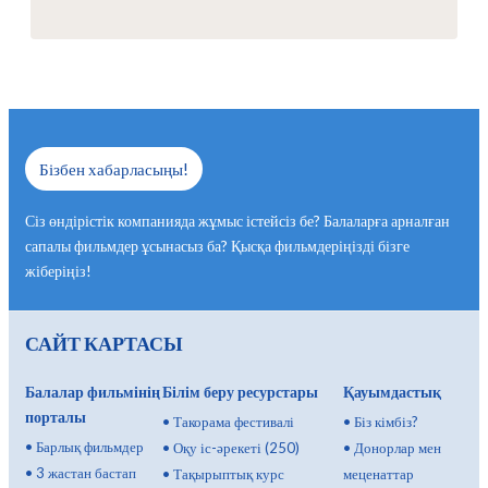
Бізбен хабарласыңы!
Сіз өндірістік компанияда жұмыс істейсіз бе? Балаларға арналған
сапалы фильмдер ұсынасыз ба? Қысқа фильмдеріңізді бізге
жіберіңіз!
САЙТ КАРТАСЫ
Балалар фильмінің
Білім беру ресурстары
Қауымдастық
порталы
•
Такорама фестивалі
•
Біз кімбіз?
•
Барлық фильмдер
•
Оқу іс-әрекеті (250)
•
Донорлар мен
•
3 жастан бастап
•
Тақырыптық курс
меценаттар