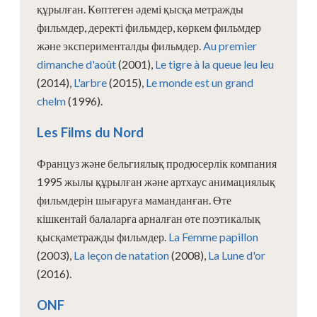
құрылған. Көптеген әдемі қысқа метражды
фильмдер, деректі фильмдер, көркем фильмдер
және эксперименталды фильмдер.
Au premier
dimanche d'août
(2001),
Le tigre à la queue leu leu
(2014),
L'arbre
(2015),
Le monde est un grand
chelm
(1996).
Les Films du Nord
Француз және бельгиялық продюсерлік компания
1995 жылы құрылған және артхаус анимациялық
фильмдерін шығаруға маманданған. Өте
кішкентай балаларға арналған өте поэтикалық
қысқаметражды фильмдер.
La Femme papillon
(2003),
La leçon de natation
(2008),
La Lune d'or
(2016).
ONF