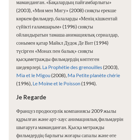
маманданған. «Бақалардың пайғамбарлығы»
(2003), «Мия мен Мигу» (2008) сияқты ерекше
көркем фильмдер, балаларды «Менің кішкентай
сүйікті ғаламшарым» (1996) сияқты
ойландыратын тамаша анимациялық сериалдар,
сонымен қатар Майкл Дудок Де Вит (1994)
түсірген «Монах пен балық» сияқты
қысқаметражды фильмдердің көптеген
шедеврлері.
La Prophétie des grenouilles
(2003),
Mia et le Migou
(2008),
Ma Petite planète chérie
(1996),
Le Moine et le Poisson
(1994).
Je Regarde
Француз продюсерлік компаниясы 2009 жылы
құрылған және арт-хаус анимациялық фильмдерін
шығаруға маманданған. Қысқа метражды
фильмдердің барлығы жоғары сапалы және өте