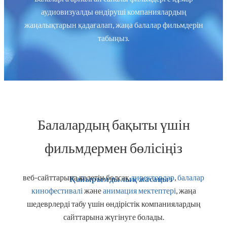
аудиовизуалды өндіруші компаниялардың
жаңалықтарын қадағалап, жаңа балалар фильмдерін
табыңыз.
Балалардың бақыты үшін
фильмдермен бөлісіңіз
веб-сайттарына келетін болсақ
директорлар
,
балалар
Қайырымдылық жасаңыз
кинофестивалі
және
анимация мектептері
,
жаңа
шедеврлерді табу үшін өндірістік компаниялардың
сайттарына жүгінуге болады.