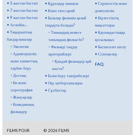
•
5 жастан бастап
•
Құралдар жинағы
•
Серіктестік және
•
7 жастан бастап
•
Кино глоссарий
демеушілік
•
9 жастан бастап
•
Балалар фильмін қалай
•
Бірлестіктің
•
Ал кейін...
таңдауға болады?
мақсаттары
•
Тақырыптық
◦
Танымдық немесе
•
Қауымдастыққа
бағдарламалар
танымдық фильм бе?
қосылыңыз
◦
Экология
◦
Фильмді таңдау
•
Баспасөзге шолу
◦
Адамгершілік
критерийлері
•
Сілтемелер
және азаматтық
◦
Қандай фильмдер қай
FAQ
тәрбие беру
жаста?
◦
Достық
•
Білім беру тәжірибелері
◦
Би және
•
Оқу шеберханалары
хореография
•
Сұхбаттар
◦
Жануарлар
◦
Комедиялық
фильмдер
FILMS POUR
©
2026
FILMS