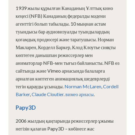
1939 жылы құрылған Канаданың Ұлттық кино
кеңесі (NFB) Канаданың федералды мәдени
агенттігі болып табылады. 10 мыңнан астам
туындысы бар аудиовизуалды туындылардың
қоғамдық продюсері және таратушысы. Норман
Макларен, Корделл Баркер, Клод Клоутье сияқты
көптеген данышпан режиссерлер мен
аниматорлар NFB-мен тығыз байланысты. NFB өз
сайтында және Vimeo арнасында балаларға
арналған көптеген анимациялық шедеврлерді
тегін қарауды ұсынады.
Norman McLaren
,
Cordell
Barker
,
Claude Cloutier
.
вимео арнасы
.
Papy3D
2006 жылдың қаңтарында режиссерлер ұжымы
негізін қалаған Papy3D – көбінесе жас