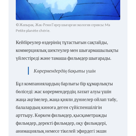
© Жапырақ. Жак-Реми Гирер шығарған экология сериясы: Ma
Petite planète chérie.
Кейбіреулер өздерінің тұтастығын сақтайды,
коммерциялық шектеулер мен шығармашылықты
үйлестіреді және тамаша фильмдер шығарады.
Көрермендердің бақыты үшін
Бұл компаниялардың барлығы бір құмарлықты
бөліседі: жас көрермендердің ләззат алуы үшін
жаңа әңгімелер, жаңа қияли дүниелер ойлап табу,
балалардың киноға деген сүйіспеншілігін
арттыру. Көркем фильмдер, қысқаметражды
фильмдер, деректі фильмдер, оқу фильмдері,
анимациялық немесе тікелей эфирдегі экшн