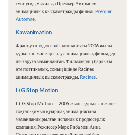
түпнұсқа, мысалы, «Премьер Автомне»
анимациялық қысқаметражды фильмі.
Premier
Automne
.
Kawanimation
Француз продюсерлік компаниясы 2006 жылы
құрылған және арт-хаус анимациялық фильмдер
шығаруға маманданған. Фильмдердің барлығы
өте поэтикалық, соның ішінде Racines
анимациялық қысқаметражды.
Racines
.
I+G Stop Motion
I + G Stop Motion — 2005 жылы құрылған және
тоқтап-қимыл қуыршақ анимациясына
мамандандырылған испандық продюсерлік
компания. Режиссер Марк Риба мен Анна
Соланастың өте ерекше кейіпкерлері бар