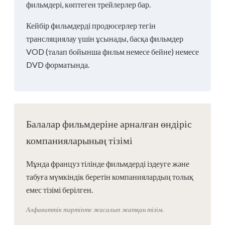
фильмдері, көптеген трейлерлер бар.
Кейбір фильмдерді продюсерлер тегін
трансляциялау үшін ұсынады, басқа фильмдер
VOD (талап бойынша фильм немесе бейне) немесе
DVD форматында.
Балалар фильмдеріне арналған өндіріс
компанияларының тізімі
Мұнда француз тілінде фильмдерді іздеуге және
табуға мүмкіндік беретін компаниялардың толық
емес тізімі берілген.
Алфавиттік тәртіпте жасалып жатқан тізім.