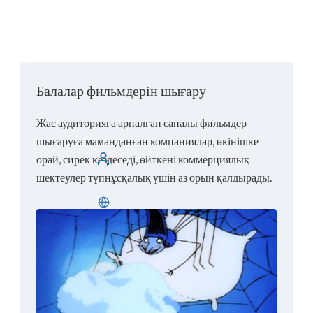
Балалар фильмдерін шығару
Жас аудиторияға арналған сапалы фильмдер
шығаруға маманданған компаниялар, өкінішке
орай, сирек кездеседі, өйткені коммерциялық
Жүйеге кіріңіз
шектеулер түпнұсқалық үшін аз орын қалдырады.
Қазақша