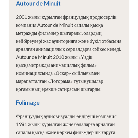
Autour de Minuit
2001 жылы құрылған француздық продюсерлік
компания Autour de Minuit сапалы қысқа
метражды фильмдер шығарады, олардың
кейбіреулері жас аудиторияға және бүкіл отбасына
арналған анимациялық сериалдарға сәйкес келеді.
Autour de Minuit 2010 жылы «Үздік
қысқаметражды анимациялық фильм»
номинациясында «Оскар» сыйлығымен
марапатталған «Логорама» тұтынушылар
қоғамының ерекше сатирасын шығарды.
Folimage
Француздық аудиовизуалды өндіруші компания
1981 жылы құрылған және балаларға арналған
сапалы қысқа және көркем фильмдер шығаруға