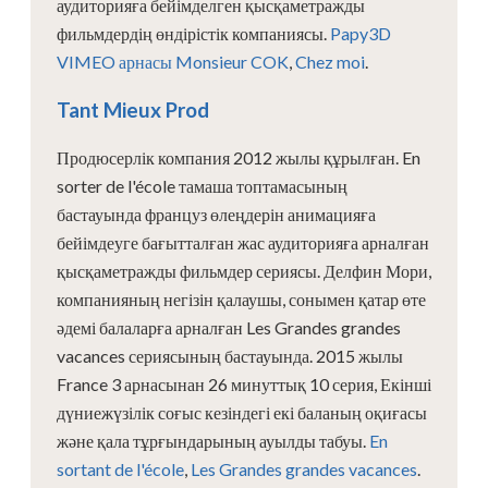
аудиторияға бейімделген қысқаметражды
фильмдердің өндірістік компаниясы.
Papy3D
VIMEO арнасы
Monsieur COK
,
Chez moi
.
Tant Mieux Prod
Продюсерлік компания 2012 жылы құрылған. En
sorter de l'école тамаша топтамасының
бастауында француз өлеңдерін анимацияға
бейімдеуге бағытталған жас аудиторияға арналған
қысқаметражды фильмдер сериясы. Делфин Мори,
компанияның негізін қалаушы, сонымен қатар өте
әдемі балаларға арналған Les Grandes grandes
vacances сериясының бастауында. 2015 жылы
France 3 арнасынан 26 минуттық 10 серия, Екінші
дүниежүзілік соғыс кезіндегі екі баланың оқиғасы
және қала тұрғындарының ауылды табуы.
En
sortant de l'école
,
Les Grandes grandes vacances
.