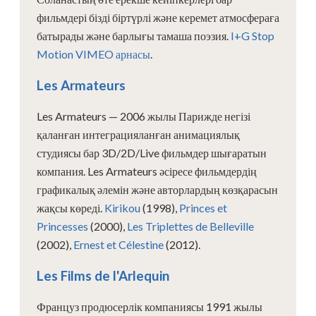
фильмдері бізді біртүрлі және керемет атмосфераға
батырады және барлығы тамаша поэзия.
I+G Stop
Motion VIMEO арнасы
.
Les Armateurs
Les Armateurs — 2006 жылы Парижде негізі
қаланған интеграцияланған анимациялық
студиясы бар 3D/2D/Live фильмдер шығаратын
компания. Les Armateurs әсіресе фильмдердің
графикалық әлемін және авторлардың көзқарасын
жақсы көреді.
Kirikou
(1998),
Princes et
Princesses
(2000),
Les Triplettes de Belleville
(2002),
Ernest et Célestine
(2012).
Les Films de l'Arlequin
Француз продюсерлік компаниясы 1991 жылы