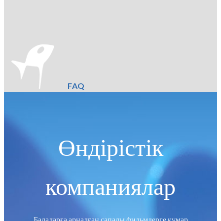
FAQ
Өндірістік
компаниялар
Балаларға арналған сапалы фильмдерге құмар