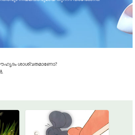
? സൗഹൃദം ശാശ്വതമാണോ?
ൾ.