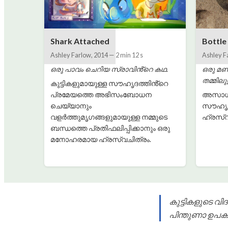
Shark Attached
Bottle
Ashley Farlow
,
2014
—
2 min 12 s
Ashley F
ഒരു പാവം ചെറിയ സ്രാവിൻ്റെ കഥ.
ഒരു മണ
തമ്മില
കുട്ടികളുമായുള്ള സൗഹൃദത്തിൻ്റെ
പ്രമേയത്തെ അഭിസംബോധന
അസാധ്
ചെയ്യാനും
സൗഹൃദത്
വളർത്തുമൃഗങ്ങളുമായുള്ള നമ്മുടെ
ഹ്രസ്വ
ബന്ധത്തെ പ്രതിഫലിപ്പിക്കാനും ഒരു
മനോഹരമായ ഹ്രസ്വചിത്രം.
കുട്ടികളുടെ വ
പിന്തുണാ ഉപ