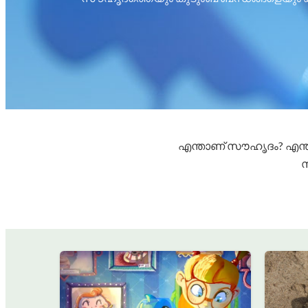
എന്താണ് സൗഹൃദം? എന്
സ