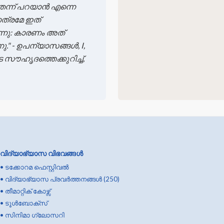
ന്ന് പറയാൻ എന്നെ
ാത്രമേ ഇത്
ുന്നു: കാരണം അത്
" - ഉപന്യാസങ്ങൾ, I,
ൗഹൃദത്തെക്കുറിച്ച്,
വിദ്യാഭ്യാസ വിഭവങ്ങൾ
•
ടക്കോറമ ഫെസ്റ്റിവൽ
•
വിദ്യാഭ്യാസ പ്രവർത്തനങ്ങൾ (250)
•
തീമാറ്റിക് കോഴ്സ്
•
ടൂൾബോക്സ്
•
സിനിമാ ഗ്ലോസറി