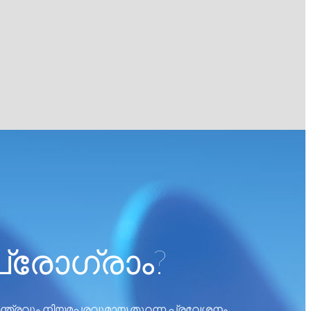
പ്രോഗ്രാം?
തന്ത്രവും നിയമപരവുമായ തുറന്ന പ്രവേശനം.