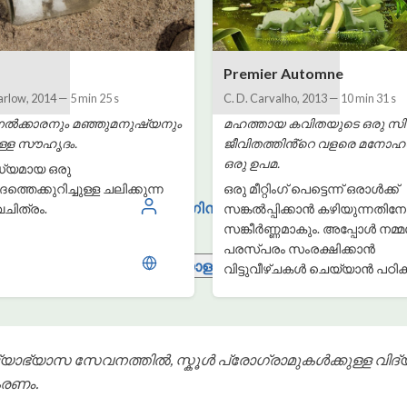
Premier Automne
arlow
,
2014
—
5 min 25 s
C. D. Carvalho
,
2013
—
10 min 31 s
ൽക്കാരനും മഞ്ഞുമനുഷ്യനും
മഹത്തായ കവിതയുടെ ഒരു സി
ുള്ള സൗഹൃദം.
ജീവിതത്തിൻ്റെ വളരെ മനോ
ഒരു ഉപമ.
യമായ ഒരു
തെക്കുറിച്ചുള്ള ചലിക്കുന്ന
ഒരു മീറ്റിംഗ് പെട്ടെന്ന് ഒരാൾക്ക്
ലോഗിൻ
ചിത്രം.
സങ്കൽപ്പിക്കാൻ കഴിയുന്നതിനേ
സങ്കീർണ്ണമാകും. അപ്പോൾ നമ്
പരസ്പരം സംരക്ഷിക്കാൻ
മലയാളം
വിട്ടുവീഴ്ചകൾ ചെയ്യാൻ പഠിക
ിദ്യാഭ്യാസ സേവനത്തിൽ, സ്കൂൾ പ്രോഗ്രാമുകൾക്കുള്ള വിദ
കരണം.