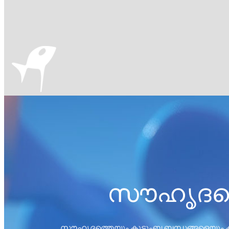
സൗഹൃദത്തെ
സൗഹൃദത്തെയും കുടുംബ ബന്ധങ്ങളെയും കുറി