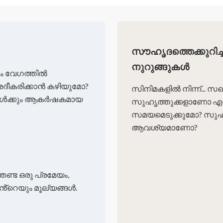
സൗഹൃദത്തെക്കുറിച്
നുറുങ്ങുകൾ
ും വേഗത്തിൽ
വിശദീകരിക്കാൻ കഴിയുമോ?
സിനിമകളിൽ നിന്ന്... സ
്ടികൾക്കും ആകർഷകമായ
സുഹൃത്തുക്കളാണോ എന്
സമയമെടുക്കുമോ? സുഹൃ
ആവശ്യമാണോ?
തേണ്ട ഒരു പ്രമേയം,
റെയും മൂല്യങ്ങൾ.