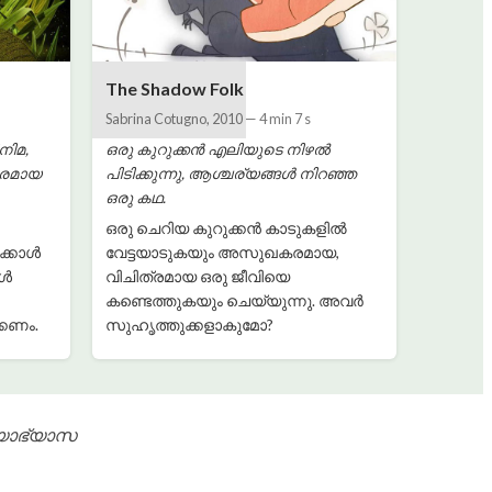
The Shadow Folk
Sabrina Cotugno
,
2010
—
4 min 7 s
നിമ,
ഒരു കുറുക്കൻ എലിയുടെ നിഴൽ
ഹരമായ
പിടിക്കുന്നു, ആശ്ചര്യങ്ങൾ നിറഞ്ഞ
ഒരു കഥ.
ഒരു ചെറിയ കുറുക്കൻ കാടുകളിൽ
ക്കാൾ
വേട്ടയാടുകയും അസുഖകരമായ,
മൾ
വിചിത്രമായ ഒരു ജീവിയെ
കണ്ടെത്തുകയും ചെയ്യുന്നു. അവർ
്കണം.
സുഹൃത്തുക്കളാകുമോ?
്യാഭ്യാസ