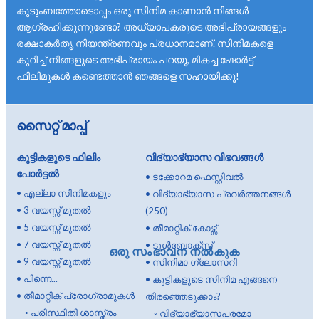
കുടുംബത്തോടൊപ്പം ഒരു സിനിമ കാണാൻ നിങ്ങൾ
ആഗ്രഹിക്കുന്നുണ്ടോ? അധ്യാപകരുടെ അഭിപ്രായങ്ങളും
രക്ഷാകർതൃ നിയന്ത്രണവും പ്രധാനമാണ്. സിനിമകളെ
കുറിച്ച് നിങ്ങളുടെ അഭിപ്രായം പറയൂ, മികച്ച ഷോർട്ട്
ഫിലിമുകൾ കണ്ടെത്താൻ ഞങ്ങളെ സഹായിക്കൂ!
സൈറ്റ് മാപ്പ്
കുട്ടികളുടെ ഫിലിം
വിദ്യാഭ്യാസ വിഭവങ്ങൾ
പോർട്ടൽ
•
ടക്കോറമ ഫെസ്റ്റിവൽ
•
എല്ലാ സിനിമകളും
•
വിദ്യാഭ്യാസ പ്രവർത്തനങ്ങൾ
•
3 വയസ്സ് മുതൽ
(250)
•
5 വയസ്സ് മുതൽ
•
തീമാറ്റിക് കോഴ്സ്
•
7 വയസ്സ് മുതൽ
•
ടൂൾബോക്സ്
ഒരു സംഭാവന നൽകുക
•
9 വയസ്സ് മുതൽ
•
സിനിമാ ഗ്ലോസറി
•
പിന്നെ...
•
കുട്ടികളുടെ സിനിമ എങ്ങനെ
•
തീമാറ്റിക് പ്രോഗ്രാമുകൾ
തിരഞ്ഞെടുക്കാം?
◦
പരിസ്ഥിതി ശാസ്ത്രം
◦
വിദ്യാഭ്യാസപരമോ