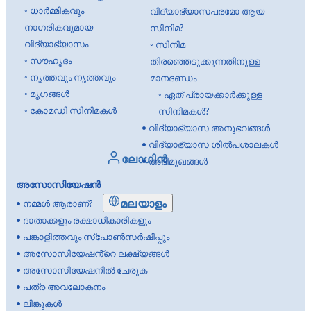
◦
ധാർമ്മികവും
വിദ്യാഭ്യാസപരമോ ആയ
നാഗരികവുമായ
സിനിമ?
വിദ്യാഭ്യാസം
◦
സിനിമ
◦
സൗഹൃദം
തിരഞ്ഞെടുക്കുന്നതിനുള്ള
◦
നൃത്തവും നൃത്തവും
മാനദണ്ഡം
◦
മൃഗങ്ങൾ
◦
ഏത് പ്രായക്കാർക്കുള്ള
◦
കോമഡി സിനിമകൾ
സിനിമകൾ?
•
വിദ്യാഭ്യാസ അനുഭവങ്ങൾ
•
വിദ്യാഭ്യാസ ശിൽപശാലകൾ
ലോഗിൻ
•
അഭിമുഖങ്ങൾ
അസോസിയേഷൻ
മലയാളം
•
നമ്മൾ ആരാണ്?
•
ദാതാക്കളും രക്ഷാധികാരികളും
•
പങ്കാളിത്തവും സ്പോൺസർഷിപ്പും
•
അസോസിയേഷൻ്റെ ലക്ഷ്യങ്ങൾ
•
അസോസിയേഷനിൽ ചേരുക
•
പത്ര അവലോകനം
•
ലിങ്കുകൾ