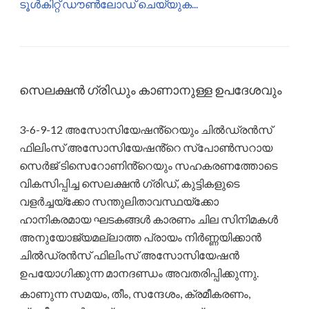
ടൂൾകിറ്റ് ഡൗൺലോഡ് ചെയ്യുക...
സെലക്ഷൻ ഗ്രിഡും കാണാനുള്ള ഉപദേശവും
3-6-9-12 അസോസിയേഷൻ്റെയും ചിൽഡ്രൻസ്
ഫിലിംസ് അസോസിയേഷൻ്റെ സ്‌പോൺസറായ
സെർജ് ടിസെറോണിൻ്റെയും സഹകരണത്തോടെ
വികസിപ്പിച്ച സെലക്ഷൻ ഗ്രിഡ്, കുട്ടികളുടെ
വളർച്ചയ്‌ക്കോ സന്തുലിതാവസ്ഥയ്‌ക്കോ
ഹാനികരമായ ഘടകങ്ങൾ കാരണം ചില സിനിമകൾ
അനുയോജ്യമല്ലാത്ത പ്രായം നിർണ്ണയിക്കാൻ
ചിൽഡ്രൻസ് ഫിലിംസ് അസോസിയേഷൻ
ഉപയോഗിക്കുന്ന മാനദണ്ഡം അവതരിപ്പിക്കുന്നു.
കാണുന്ന സമയം, തീം, സന്ദേശം, ക്രമീകരണം,