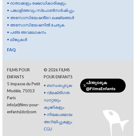
•
ദാതാക്കളും രക്ഷാധികാരികളും
•
പങ്കാളിത്തവും സ്പോൺസർഷിപ്പും
•
അസോസിയേഷൻ്റെ ലക്ഷ്യങ്ങൾ
•
അസോസിയേഷനിൽ ചേരുക
•
പത്ര അവലോകനം
•
ലിങ്കുകൾ
FAQ
FILMS POUR
©
2026
FILMS
ENFANTS
POUR ENFANTS
പിന്തുടരുക
5 Impasse du Petit
•
ബന്ധപ്പെടുക
@FilmsEnfants
Modèle, 75013
•
വ്യക്തിഗത
Paris
ഡാറ്റയും
info(at)films-pour-
കുക്കികളും
enfants(dot)com
•
നിയമപരമായ
അറിയിപ്പുകളും
CGU