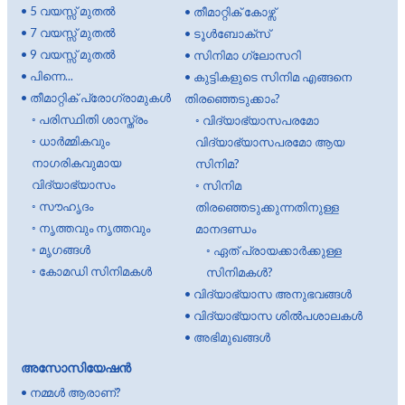
•
5 വയസ്സ് മുതൽ
•
തീമാറ്റിക് കോഴ്സ്
•
7 വയസ്സ് മുതൽ
•
ടൂൾബോക്സ്
•
9 വയസ്സ് മുതൽ
•
സിനിമാ ഗ്ലോസറി
•
പിന്നെ...
•
കുട്ടികളുടെ സിനിമ എങ്ങനെ
•
തീമാറ്റിക് പ്രോഗ്രാമുകൾ
തിരഞ്ഞെടുക്കാം?
◦
പരിസ്ഥിതി ശാസ്ത്രം
◦
വിദ്യാഭ്യാസപരമോ
◦
ധാർമ്മികവും
വിദ്യാഭ്യാസപരമോ ആയ
നാഗരികവുമായ
സിനിമ?
വിദ്യാഭ്യാസം
◦
സിനിമ
◦
സൗഹൃദം
തിരഞ്ഞെടുക്കുന്നതിനുള്ള
◦
നൃത്തവും നൃത്തവും
മാനദണ്ഡം
◦
മൃഗങ്ങൾ
◦
ഏത് പ്രായക്കാർക്കുള്ള
◦
കോമഡി സിനിമകൾ
സിനിമകൾ?
•
വിദ്യാഭ്യാസ അനുഭവങ്ങൾ
•
വിദ്യാഭ്യാസ ശിൽപശാലകൾ
•
അഭിമുഖങ്ങൾ
അസോസിയേഷൻ
•
നമ്മൾ ആരാണ്?