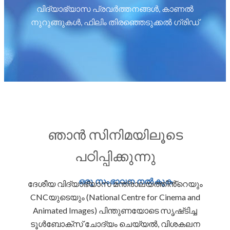
വിദ്യാഭ്യാസ പ്രവർത്തനങ്ങൾ, കാണൽ
നുറുങ്ങുകൾ, ഫിലിം തിരഞ്ഞെടുക്കൽ ഗ്രിഡ്
ഞാൻ സിനിമയിലൂടെ
പഠിപ്പിക്കുന്നു
ഒരു സംഭാവന നൽകുക
ദേശീയ വിദ്യാഭ്യാസ മന്ത്രാലയത്തിൻ്റെയും
CNCയുടെയും (National Centre for Cinema and
Animated Images) പിന്തുണയോടെ സൃഷ്‌ടിച്ച
ടൂൾബോക്‌സ് ചോദ്യം ചെയ്യൽ, വിശകലന