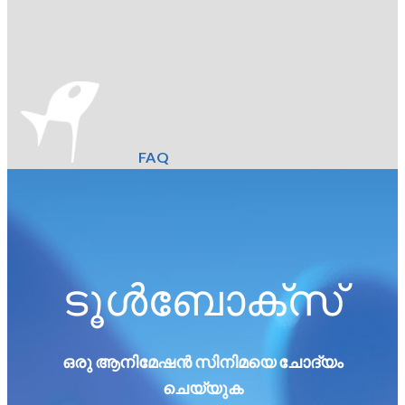
FAQ
ടൂൾബോക്സ്
ഒരു ആനിമേഷൻ സിനിമയെ ചോദ്യം
ചെയ്യുക