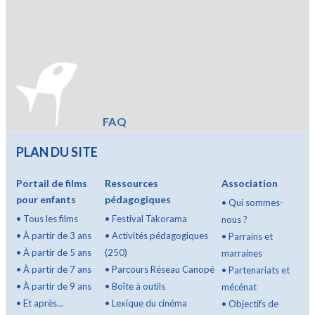
FAQ
PLAN DU SITE
Portail de films
Ressources
Association
pour enfants
pédagogiques
•
Qui sommes-
•
Tous les films
•
Festival Takorama
nous ?
•
À partir de 3 ans
•
Activités pédagogiques
•
Parrains et
•
À partir de 5 ans
(250)
marraines
•
À partir de 7 ans
•
Parcours Réseau Canopé
•
Partenariats et
•
À partir de 9 ans
•
Boîte à outils
mécénat
•
Et après...
•
Lexique du cinéma
•
Objectifs de