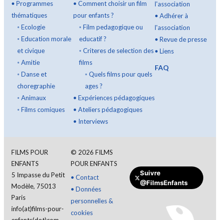
•
Programmes
•
Comment choisir un film
l'association
thématiques
pour enfants ?
•
Adhérer à
◦
Ecologie
◦
Film pedagogique ou
l'association
◦
Education morale
educatif ?
•
Revue de presse
et civique
◦
Criteres de selection des
•
Liens
◦
Amitie
films
FAQ
◦
Danse et
◦
Quels films pour quels
choregraphie
ages ?
◦
Animaux
•
Expériences pédagogiques
◦
Films comiques
•
Ateliers pédagogiques
•
Interviews
FILMS POUR
©
2026
FILMS
ENFANTS
POUR ENFANTS
Faire un don
Suivre
5 Impasse du Petit
•
Contact
@FilmsEnfants
Modèle, 75013
•
Données
Paris
personnelles &
info(at)films-pour-
cookies