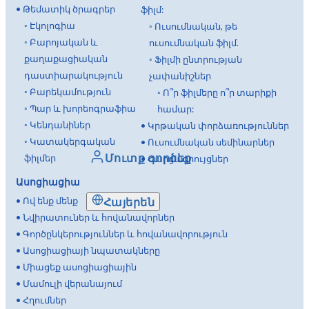
•
Թեմատիկ ծրագրեր
ֆիլմ:
◦
Էկոլոգիա
◦
Ուսումնական, թե
◦
Բարոյական և
ուսումնական ֆիլմ.
քաղաքացիական
◦
Ֆիլմի ընտրության
դաստիարակություն
չափանիշներ
◦
Բարեկամություն
◦
Ո՞ր ֆիլմերը ո՞ր տարիքի
◦
Պար և խորեոգրաֆիա
համար:
◦
Կենդանիներ
•
Կրթական փորձառություններ
◦
Կատակերգական
•
Ուսումնական սեմինարներ
Մուտք գործեք
ֆիլմեր
•
Հարցազրույցներ
Ասոցիացիա
•
Ով ենք մենք
Հայերեն
•
Նվիրատուներ և հովանավորներ
•
Գործընկերություններ և հովանավորություն
•
Ասոցիացիայի նպատակները
•
Միացեք ասոցիացիային
•
Մամուլի վերանայում
•
Հղումներ