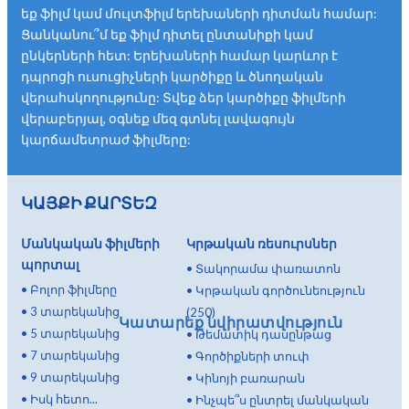
եք ֆիլմ կամ մուլտֆիլմ երեխաների դիտման համար:
Ցանկանու՞մ եք ֆիլմ դիտել ընտանիքի կամ
ընկերների հետ: Երեխաների համար կարևոր է
դպրոցի ուսուցիչների կարծիքը և ծնողական
վերահսկողությունը: Տվեք ձեր կարծիքը ֆիլմերի
վերաբերյալ, օգնեք մեզ գտնել լավագույն
կարճամետրաժ ֆիլմերը:
ԿԱՅՔԻ ՔԱՐՏԵԶ
Մանկական ֆիլմերի
Կրթական ռեսուրսներ
պորտալ
•
Տակորամա փառատոն
•
Բոլոր ֆիլմերը
•
Կրթական գործունեություն
•
3 տարեկանից
(250)
Կատարեք նվիրատվություն
•
5 տարեկանից
•
Թեմատիկ դասընթաց
•
7 տարեկանից
•
Գործիքների տուփ
•
9 տարեկանից
•
Կինոյի բառարան
•
Իսկ հետո...
•
Ինչպե՞ս ընտրել մանկական