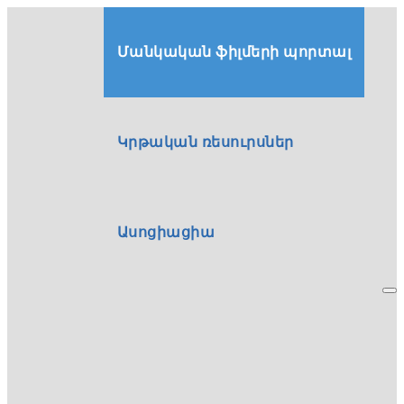
Մանկական ֆիլմերի պորտալ
Կրթական ռեսուրսներ
Ասոցիացիա