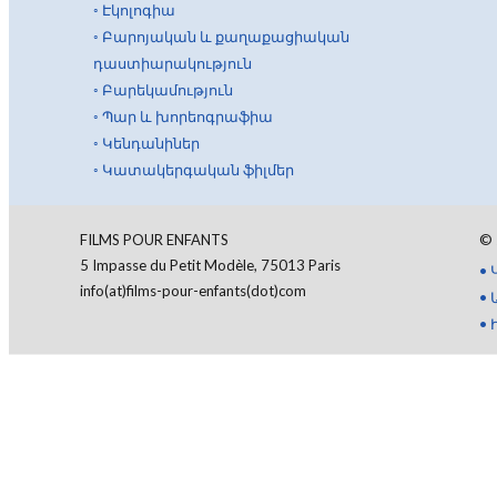
◦
Էկոլոգիա
◦
Բարոյական և քաղաքացիական
դաստիարակություն
◦
Բարեկամություն
◦
Պար և խորեոգրաֆիա
◦
Կենդանիներ
◦
Կատակերգական ֆիլմեր
FILMS POUR ENFANTS
©
5 Impasse du Petit Modèle, 75013 Paris
•
info(at)films-pour-enfants(dot)com
•
•