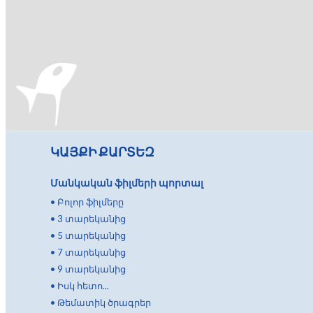
ԿԱՅՔԻ ՔԱՐՏԵԶ
Մանկական ֆիլմերի պորտալ
•
Բոլոր ֆիլմերը
•
3 տարեկանից
•
5 տարեկանից
•
7 տարեկանից
•
9 տարեկանից
•
Իսկ հետո...
•
Թեմատիկ ծրագրեր