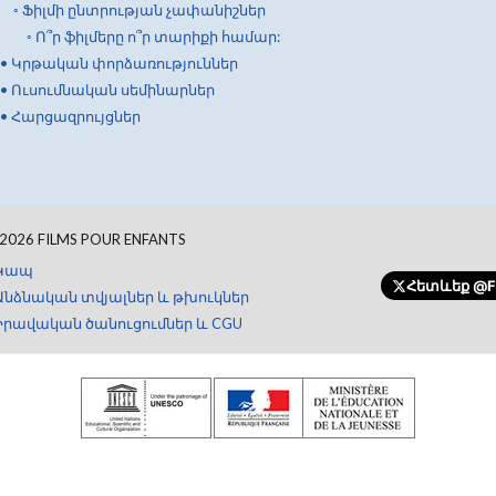
◦
Ֆիլմի ընտրության չափանիշներ
◦
Ո՞ր ֆիլմերը ո՞ր տարիքի համար:
•
Կրթական փորձառություններ
•
Ուսումնական սեմինարներ
•
Հարցազրույցներ
2026
FILMS POUR ENFANTS
Կապ
Հետևեք
@Fi
Անձնական տվյալներ և թխուկներ
Իրավական ծանուցումներ և CGU
Կատարեք նվիրատվություն