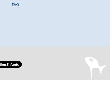
FAQ
lmsEnfants