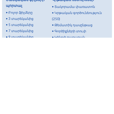
պորտալ
•
Տակորամա փառատոն
•
Բոլոր ֆիլմերը
•
Կրթական գործունեություն
•
3 տարեկանից
(250)
•
5 տարեկանից
•
Թեմատիկ դասընթաց
•
7 տարեկանից
•
Գործիքների տուփ
•
9 տարեկանից
•
Կինոյի բառարան
•
Իսկ հետո...
•
Ինչպե՞ս ընտրել մանկական
•
Թեմատիկ ծրագրեր
ֆիլմ:
◦
Էկոլոգիա
◦
Ուսումնական, թե
◦
Բարոյական և
ուսումնական ֆիլմ.
քաղաքացիական
◦
Ֆիլմի ընտրության
դաստիարակություն
չափանիշներ
◦
Բարեկամություն
◦
Ո՞ր ֆիլմերը ո՞ր տարիքի
◦
Պար և խորեոգրաֆիա
համար:
◦
Կենդանիներ
•
Կրթական փորձառություններ
◦
Կատակերգական
•
Ուսումնական սեմինարներ
ֆիլմեր
•
Հարցազրույցներ
Ասոցիացիա