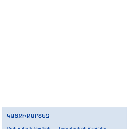
ԿԱՅՔԻ ՔԱՐՏԵԶ
Մանկական ֆիլմերի
Կրթական ռեսուրսներ