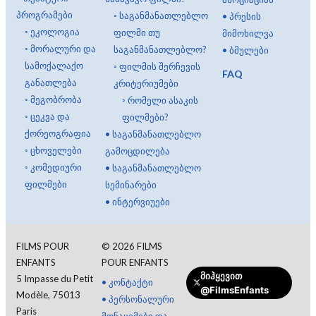
პროგრამები
◦
საგანმანათლებლო
•
პრესის
◦
ეკოლოგია
ფილმი თუ
მიმოხილვა
◦
მორალური და
საგანმანათლებლო?
•
ბმულები
სამოქალაქო
◦
ფილმის შერჩევის
FAQ
განათლება
კრიტერიუმები
◦
მეგობრობა
◦
რომელი ასაკის
◦
ცეკვა და
ფილმები?
ქორეოგრაფია
•
საგანმანათლებლო
◦
ცხოველები
გამოცდილება
◦
კომედიური
•
საგანმანათლებლო
ფილმები
სემინარები
•
ინტერვიუები
FILMS POUR
©
2026
FILMS
ENFANTS
POUR ENFANTS
მიჰყევით
5 Impasse du Petit
•
კონტაქტი
@FilmsEnfants
Modèle, 75013
•
პერსონალური
Paris
მონაცემები და