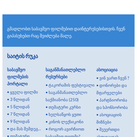
გმადლობთ საბავშვო ფილმებით დაინტერესებისთვის. ჩვენ
გიპასუხებთ რაც შეიძლება მალე.
საიტის რუკა
საბავშვო
საგანმანათლებლო
ასოციაცია
ფილმების
რესურსები
•
ვინ ვართ ჩვენ ?
პორტალი
•
ტაკორამის ფესტივალი
•
დონორები და
•
ყველა ფილმი
•
საგანმანათლებლო
მფარველები
•
3 წლიდან
საქმიანობა (250)
•
პარტნიორობა
•
5 წლიდან
•
თემატური კურსი
და სპონსორობა
•
7 წლიდან
•
ხელსაწყოს ყუთი
•
ასოციაციის
•
9 წლიდან
•
კინოს ლექსიკონი
მიზნები
•
და მას შემდეგ...
•
როგორ ავირჩიოთ
•
შეუერთდი
•
თემატური
საბავშვო ფილმი?
ასოციაციას