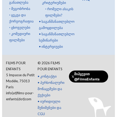
განათლება
კრიტერიუმები
◦
მეგობრობა
◦
რომელი ასაკის
◦
ცეკვა და
ფილმები?
ქორეოგრაფია
•
საგანმანათლებლო
◦
ცხოველები
გამოცდილება
◦
კომედიური
•
საგანმანათლებლო
ფილმები
სემინარები
•
ინტერვიუები
FILMS POUR
©
2026
FILMS
ENFANTS
POUR ENFANTS
მიჰყევით
5 Impasse du Petit
•
კონტაქტი
@FilmsEnfants
Modèle, 75013
•
პერსონალური
Paris
მონაცემები და
info(at)films-pour-
ქუქიები
enfants(dot)com
•
იურიდიული
შენიშვნები და
CGU