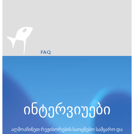
FAQ
ინტერვიუები
აღმოაჩინეთ რეჟისორების საოცნებო სამყარო და