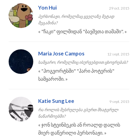
Yon Hui
29 oct. 2015
პერსონაჟი, რომელმაც ყველაზე მეტად
შეგაშინა?
«
"ჩაკი" ფილმიდან "ბავშვთა თამაში".
»
Maria Jose Campos
12 sept. 2015
სამყარო, რომელშიც ისურვებდით ცხოვრებას?
«
"ჰოგვორტსში" "ჰარი პოტერის"
სამყაროში.
»
Katie Sung Lee
9 sept. 2015
რა როლის შესრულება გსურთ მხატვრულ
ნაწარმოებში?
«
ჯონ სტეინბეკის ან როალდ დალის
მიერ დაწერილი პერსონაჟი.
»