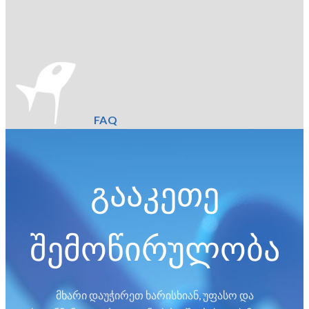
FAQ
გააკეთე
შემოწირულობა
მხარი დაუჭირეთ ხარისხიან, უფასო და