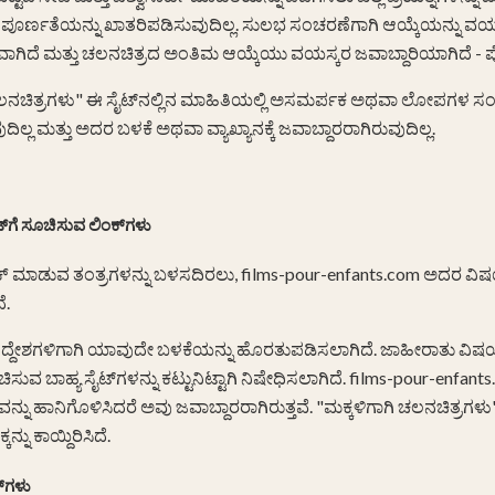
್ಣತೆಯನ್ನು ಖಾತರಿಪಡಿಸುವುದಿಲ್ಲ. ಸುಲಭ ಸಂಚರಣೆಗಾಗಿ ಆಯ್ಕೆಯನ್ನು ವಯಸ್ಸಿ
ನ್ನವಾಗಿದೆ ಮತ್ತು ಚಲನಚಿತ್ರದ ಅಂತಿಮ ಆಯ್ಕೆಯು ವಯಸ್ಕರ ಜವಾಬ್ದಾರಿಯಾಗಿದೆ -
ಚಲನಚಿತ್ರಗಳು" ಈ ಸೈಟ್‌ನಲ್ಲಿನ ಮಾಹಿತಿಯಲ್ಲಿ ಅಸಮರ್ಪಕ ಅಥವಾ ಲೋಪಗಳ ಸಂ
ುದಿಲ್ಲ ಮತ್ತು ಅದರ ಬಳಕೆ ಅಥವಾ ವ್ಯಾಖ್ಯಾನಕ್ಕೆ ಜವಾಬ್ದಾರರಾಗಿರುವುದಿಲ್ಲ.
್‌ಗೆ ಸೂಚಿಸುವ ಲಿಂಕ್‌ಗಳು
 ಮಾಡುವ ತಂತ್ರಗಳನ್ನು ಬಳಸದಿರಲು, films-pour-enfants.com ಅದರ ವಿಷ
ೆ.
್ದೇಶಗಳಿಗಾಗಿ ಯಾವುದೇ ಬಳಕೆಯನ್ನು ಹೊರತುಪಡಿಸಲಾಗಿದೆ. ಜಾಹೀರಾತು ವಿಷಯವ
ಸುವ ಬಾಹ್ಯ ಸೈಟ್‌ಗಳನ್ನು ಕಟ್ಟುನಿಟ್ಟಾಗಿ ನಿಷೇಧಿಸಲಾಗಿದೆ. films-pour-enfant
ರವನ್ನು ಹಾನಿಗೊಳಿಸಿದರೆ ಅವು ಜವಾಬ್ದಾರರಾಗಿರುತ್ತವೆ. "ಮಕ್ಕಳಿಗಾಗಿ ಚಲನಚಿತ
ನು ಕಾಯ್ದಿರಿಸಿದೆ.
್‌ಗಳು