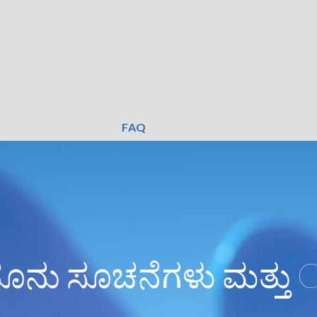
FAQ
ೂನು ಸೂಚನೆಗಳು ಮತ್ತು