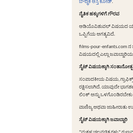
ಬೌದ್ಧಿಕ ಆಸ್ತಿ ಕೋಡ್
.
ನೈತಿಕ ಹಕ್ಕುಗಳಿಗೆ ಗೌರವ
ಆಡಿಯೊವಿಶುವಲ್ ವಿಷಯದ ಯಾ
ಒಪ್ಪಿಗೆಯ ಅಗತ್ಯವಿದೆ.
films-pour-enfants.com ನ 
ವಿಷಯದಲ್ಲಿ ಎಲ್ಲಾ ಜವಾಬ್ದಾರಿಯನ್ನ
ಸೈಟ್ ವಿಷಯಕ್ಕಾಗಿ ಸಂತಾನೋತ್ಪತ್
ಸಂಪಾದಕೀಯ ವಿಷಯ, ಗ್ರಾಫಿಕ್ಸ್ ಮತ
ರಕ್ಷಿಸಲಾಗಿದೆ. ಯಾವುದೇ ಭಾಗಶಃ
ಲಿಂಕ್ ಅನ್ನು ಒಳಗೊಂಡಿರಬೇಕು 
ವಾಣಿಜ್ಯ ಅಥವಾ ಜಾಹೀರಾತು ಉದ
ಸೈಟ್ ವಿಷಯಕ್ಕಾಗಿ ಜವಾಬ್ದಾರಿ
"ಮಕ್ಕಳ ಚಲನಚಿತ್ರಗಳು" ಗುಣಮಟ್ಟ