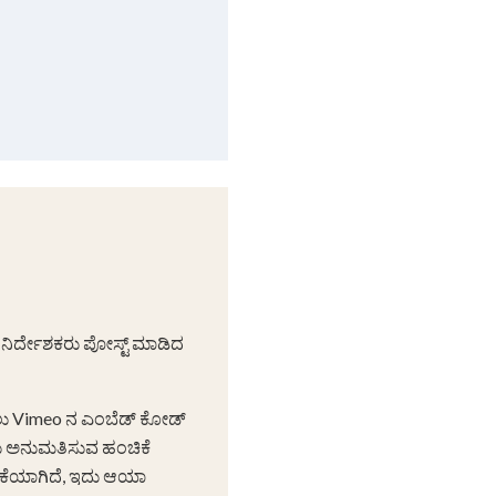
 ನಿರ್ದೇಶಕರು ಪೋಸ್ಟ್ ಮಾಡಿದ
ಿಸಲು Vimeo ನ ಎಂಬೆಡ್ ಕೋಡ್
ಸಲು ಅನುಮತಿಸುವ ಹಂಚಿಕೆ
ದಿಕೆಯಾಗಿದೆ, ಇದು ಆಯಾ