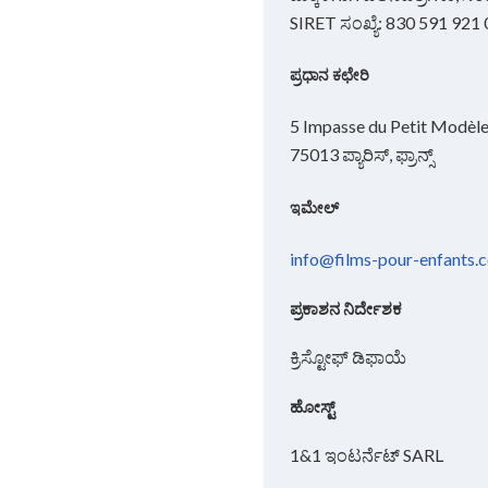
SIRET ಸಂಖ್ಯೆ: 830 591 921
ಪ್ರಧಾನ ಕಛೇರಿ
5 Impasse du Petit Modèl
75013 ಪ್ಯಾರಿಸ್, ಫ್ರಾನ್ಸ್
ಇಮೇಲ್
info@films-pour-enfants.
ಪ್ರಕಾಶನ ನಿರ್ದೇಶಕ
ಕ್ರಿಸ್ಟೋಫ್ ಡಿಫಾಯೆ
ಹೋಸ್ಟ್
1&1 ಇಂಟರ್ನೆಟ್ SARL