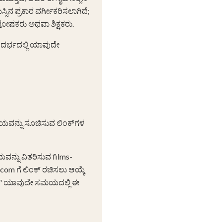
ನ ಪ್ರಕಾರ ವರ್ಗೀಕರಿಸಲಾಗಿದೆ;
 ಪೋಷಕರು ಅಥವಾ ಶಿಕ್ಷಕರು.
ದರ್ಭದಲ್ಲಿ ಯಾವುದೇ
ಯವನ್ನು ಸೂಚಿಸುವ ಲಿಂಕ್‌ಗಳ
ನ್ನು ವಿತರಿಸುವ films-
s.com ಗೆ ಲಿಂಕ್ ರಚಿಸಲು ಆಯ್ಕೆ
್ರಗಳು" ಯಾವುದೇ ಸಮಯದಲ್ಲಿ ಈ