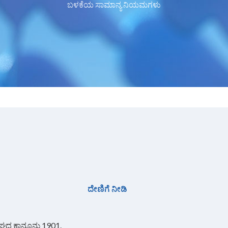
ಬಳಕೆಯ ಸಾಮಾನ್ಯ ನಿಯಮಗಳು
ದೇಣಿಗೆ ನೀಡಿ
ಸಂಘದ ಕಾನೂನು 1901.