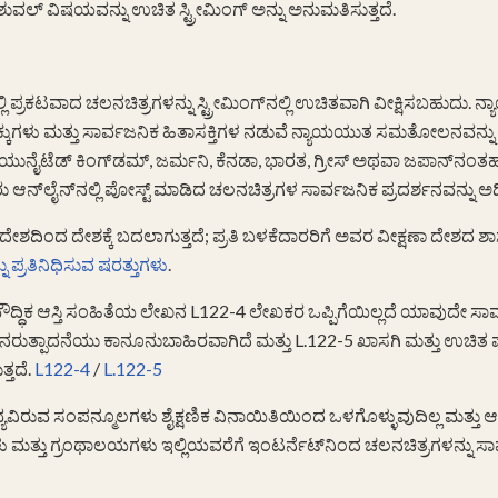
ವಲ್ ವಿಷಯವನ್ನು ಉಚಿತ ಸ್ಟ್ರೀಮಿಂಗ್ ಅನ್ನು ಅನುಮತಿಸುತ್ತದೆ.
ಿ ಪ್ರಕಟವಾದ ಚಲನಚಿತ್ರಗಳನ್ನು ಸ್ಟ್ರೀಮಿಂಗ್‌ನಲ್ಲಿ ಉಚಿತವಾಗಿ ವೀಕ್ಷಿಸಬಹುದು.
ಕ್ಕುಗಳು ಮತ್ತು ಸಾರ್ವಜನಿಕ ಹಿತಾಸಕ್ತಿಗಳ ನಡುವೆ ನ್ಯಾಯಯುತ ಸಮತೋಲನವನ್ನು ಕ
್, ಯುನೈಟೆಡ್ ಕಿಂಗ್‌ಡಮ್, ಜರ್ಮನಿ, ಕೆನಡಾ, ಭಾರತ, ಗ್ರೀಸ್ ಅಥವಾ ಜಪಾನ್‌ನಂತಹ
ು ಆನ್‌ಲೈನ್‌ನಲ್ಲಿ ಪೋಸ್ಟ್ ಮಾಡಿದ ಚಲನಚಿತ್ರಗಳ ಸಾರ್ವಜನಿಕ ಪ್ರದರ್ಶನವನ್ನು ಅಧ
ು ದೇಶದಿಂದ ದೇಶಕ್ಕೆ ಬದಲಾಗುತ್ತದೆ; ಪ್ರತಿ ಬಳಕೆದಾರರಿಗೆ ಅವರ ವೀಕ್ಷಣಾ ದೇಶದ ಶಾಸ
 ಪ್ರತಿನಿಧಿಸುವ ಷರತ್ತುಗಳು
.
ಲ್ಲಿ, ಬೌದ್ಧಿಕ ಆಸ್ತಿ ಸಂಹಿತೆಯ ಲೇಖನ L122-4 ಲೇಖಕರ ಒಪ್ಪಿಗೆಯಿಲ್ಲದೆ ಯಾವುದೇ ಸಾ
ನರುತ್ಪಾದನೆಯು ಕಾನೂನುಬಾಹಿರವಾಗಿದೆ ಮತ್ತು L.122-5 ಖಾಸಗಿ ಮತ್ತು ಉಚಿತ ಪ್ರ
್ತದೆ.
L122-4
/
L.122-5
 ಲಭ್ಯವಿರುವ ಸಂಪನ್ಮೂಲಗಳು ಶೈಕ್ಷಣಿಕ ವಿನಾಯಿತಿಯಿಂದ ಒಳಗೊಳ್ಳುವುದಿಲ್ಲ ಮತ್ತು ಆದ್ದರ
ೆಗಳು ಮತ್ತು ಗ್ರಂಥಾಲಯಗಳು ಇಲ್ಲಿಯವರೆಗೆ ಇಂಟರ್ನೆಟ್‌ನಿಂದ ಚಲನಚಿತ್ರಗಳನ್ನು ಸಾ