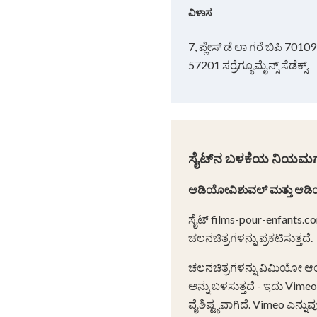
ವಿಳಾಸ
7, ಪ್ಲೇಸ್ ಡೆ ಲಾ ಗರೆ ಬಿಪಿ 70109
57201 ಸರ್ರೆಗ್ಯೂಮೈನ್ಸ್ ಸೆಡೆಕ್ಸ್.
ಸೈಟ್‌ನ ಬಳಕೆಯ ನಿಯಮ
ಆಡಿಯೋವಿಶುವಲ್ ಮತ್ತು ಆ
ಸೈಟ್ films-pour-enfants.c
ಚಲನಚಿತ್ರಗಳನ್ನು ಪ್ರಕಟಿಸುತ್ತದೆ.
ಚಲನಚಿತ್ರಗಳನ್ನು ವಿಮಿಯೋ ಆಯೋ
ಅನ್ನು ಬಳಸುತ್ತದೆ - ಇದು Vim
ವೈಶಿಷ್ಟ್ಯವಾಗಿದೆ. Vimeo ಎನ್