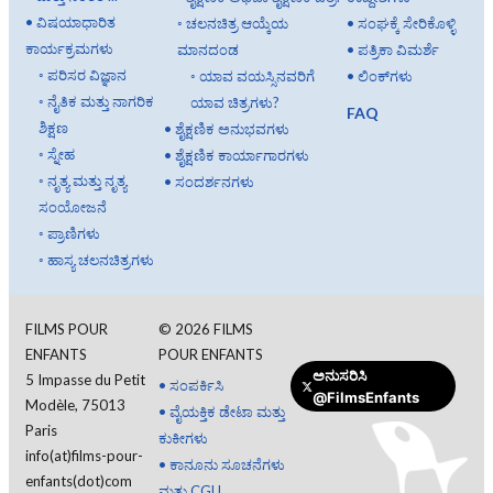
•
ವಿಷಯಾಧಾರಿತ
◦
ಚಲನಚಿತ್ರ ಆಯ್ಕೆಯ
•
ಸಂಘಕ್ಕೆ ಸೇರಿಕೊಳ್ಳಿ
ಕಾರ್ಯಕ್ರಮಗಳು
ಮಾನದಂಡ
•
ಪತ್ರಿಕಾ ವಿಮರ್ಶೆ
◦
ಪರಿಸರ ವಿಜ್ಞಾನ
◦
ಯಾವ ವಯಸ್ಸಿನವರಿಗೆ
•
ಲಿಂಕ್‌ಗಳು
◦
ನೈತಿಕ ಮತ್ತು ನಾಗರಿಕ
ಯಾವ ಚಿತ್ರಗಳು?
FAQ
ಶಿಕ್ಷಣ
•
ಶೈಕ್ಷಣಿಕ ಅನುಭವಗಳು
◦
ಸ್ನೇಹ
•
ಶೈಕ್ಷಣಿಕ ಕಾರ್ಯಾಗಾರಗಳು
◦
ನೃತ್ಯ ಮತ್ತು ನೃತ್ಯ
•
ಸಂದರ್ಶನಗಳು
ಸಂಯೋಜನೆ
◦
ಪ್ರಾಣಿಗಳು
◦
ಹಾಸ್ಯ ಚಲನಚಿತ್ರಗಳು
FILMS POUR
©
2026
FILMS
ENFANTS
POUR ENFANTS
ಅನುಸರಿಸಿ
5 Impasse du Petit
•
ಸಂಪರ್ಕಿಸಿ
@FilmsEnfants
Modèle, 75013
ದೇಣಿಗೆ ನೀಡಿ
•
ವೈಯಕ್ತಿಕ ಡೇಟಾ ಮತ್ತು
Paris
ಕುಕೀಗಳು
info(at)films-pour-
•
ಕಾನೂನು ಸೂಚನೆಗಳು
enfants(dot)com
ಮತ್ತು CGU