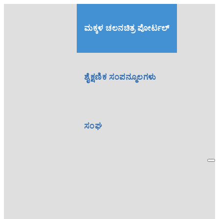
ಮಕ್ಕಳ ಚಲನಚಿತ್ರ ಪೋರ್ಟಲ್
ಶೈಕ್ಷಣಿಕ ಸಂಪನ್ಮೂಲಗಳು
ಸಂಘ