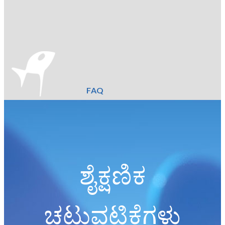
FAQ
ಶೈಕ್ಷಣಿಕ
ಚಟುವಟಿಕೆಗಳು