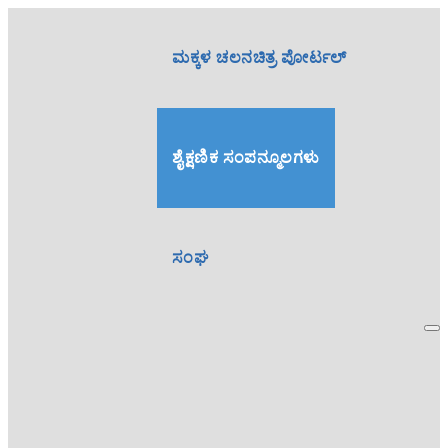
ಮಕ್ಕಳ ಚಲನಚಿತ್ರ ಪೋರ್ಟಲ್
ಶೈಕ್ಷಣಿಕ ಸಂಪನ್ಮೂಲಗಳು
ಸಂಘ