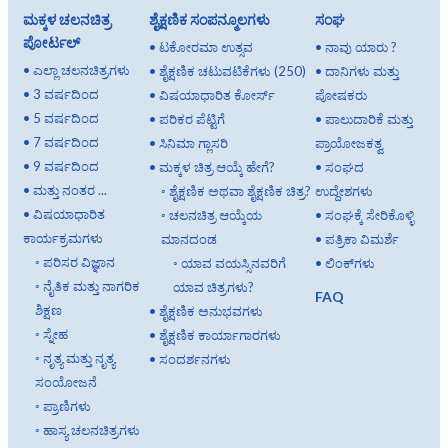
ಮಕ್ಕಳ ಚಲನಚಿತ್ರ
ಶೈಕ್ಷಣಿಕ ಸಂಪನ್ಮೂಲಗಳು
ಸಂಘ
ಪೋರ್ಟಲ್
•
ಟಕೋರಮಾ ಉತ್ಸವ
•
ನಾವು ಯಾರು ?
•
ಎಲ್ಲಾ ಚಲನಚಿತ್ರಗಳು
•
ಶೈಕ್ಷಣಿಕ ಚಟುವಟಿಕೆಗಳು (250)
•
ದಾನಿಗಳು ಮತ್ತು
•
3 ವರ್ಷದಿಂದ
•
ವಿಷಯಾಧಾರಿತ ಕೋರ್ಸ್
ಪೋಷಕರು
•
5 ವರ್ಷದಿಂದ
•
ಪರಿಕರ ಪೆಟ್ಟಿಗೆ
•
ಪಾಲುದಾರಿಕೆ ಮತ್ತು
•
7 ವರ್ಷದಿಂದ
•
ಸಿನಿಮಾ ಗ್ಲಾಸರಿ
ಪ್ರಾಯೋಜಕತ್ವ
•
9 ವರ್ಷದಿಂದ
•
ಮಕ್ಕಳ ಚಿತ್ರ ಆಯ್ಕೆ ಹೇಗೆ?
•
ಸಂಘದ
•
ಮತ್ತು ನಂತರ ...
◦
ಶೈಕ್ಷಣಿಕ ಅಥವಾ ಶೈಕ್ಷಣಿಕ ಚಿತ್ರ?
ಉದ್ದೇಶಗಳು
•
ವಿಷಯಾಧಾರಿತ
◦
ಚಲನಚಿತ್ರ ಆಯ್ಕೆಯ
•
ಸಂಘಕ್ಕೆ ಸೇರಿಕೊಳ್ಳಿ
ಕಾರ್ಯಕ್ರಮಗಳು
ಮಾನದಂಡ
•
ಪತ್ರಿಕಾ ವಿಮರ್ಶೆ
◦
ಪರಿಸರ ವಿಜ್ಞಾನ
◦
ಯಾವ ವಯಸ್ಸಿನವರಿಗೆ
•
ಲಿಂಕ್‌ಗಳು
◦
ನೈತಿಕ ಮತ್ತು ನಾಗರಿಕ
ಯಾವ ಚಿತ್ರಗಳು?
FAQ
ಶಿಕ್ಷಣ
•
ಶೈಕ್ಷಣಿಕ ಅನುಭವಗಳು
◦
ಸ್ನೇಹ
•
ಶೈಕ್ಷಣಿಕ ಕಾರ್ಯಾಗಾರಗಳು
◦
ನೃತ್ಯ ಮತ್ತು ನೃತ್ಯ
•
ಸಂದರ್ಶನಗಳು
ಸಂಯೋಜನೆ
◦
ಪ್ರಾಣಿಗಳು
◦
ಹಾಸ್ಯ ಚಲನಚಿತ್ರಗಳು