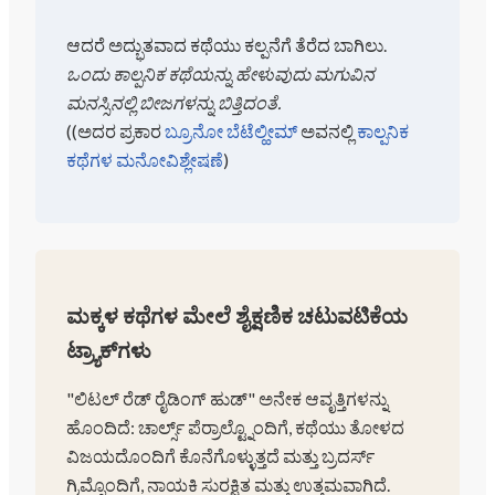
ಆದರೆ ಅದ್ಭುತವಾದ ಕಥೆಯು ಕಲ್ಪನೆಗೆ ತೆರೆದ ಬಾಗಿಲು.
ಒಂದು ಕಾಲ್ಪನಿಕ ಕಥೆಯನ್ನು ಹೇಳುವುದು ಮಗುವಿನ
ಮನಸ್ಸಿನಲ್ಲಿ ಬೀಜಗಳನ್ನು ಬಿತ್ತಿದಂತೆ.
(
(ಅದರ ಪ್ರಕಾರ
ಬ್ರೂನೋ ಬೆಟೆಲ್ಹೀಮ್
ಅವನಲ್ಲಿ
ಕಾಲ್ಪನಿಕ
ಕಥೆಗಳ ಮನೋವಿಶ್ಲೇಷಣೆ
)
ಮಕ್ಕಳ ಕಥೆಗಳ ಮೇಲೆ ಶೈಕ್ಷಣಿಕ ಚಟುವಟಿಕೆಯ
ಟ್ರ್ಯಾಕ್‌ಗಳು
"ಲಿಟಲ್ ರೆಡ್ ರೈಡಿಂಗ್ ಹುಡ್" ಅನೇಕ ಆವೃತ್ತಿಗಳನ್ನು
ಹೊಂದಿದೆ: ಚಾರ್ಲ್ಸ್ ಪೆರ್ರಾಲ್ಟ್ನೊಂದಿಗೆ, ಕಥೆಯು ತೋಳದ
ವಿಜಯದೊಂದಿಗೆ ಕೊನೆಗೊಳ್ಳುತ್ತದೆ ಮತ್ತು ಬ್ರದರ್ಸ್
ಗ್ರಿಮ್ನೊಂದಿಗೆ, ನಾಯಕಿ ಸುರಕ್ಷಿತ ಮತ್ತು ಉತ್ತಮವಾಗಿದೆ.