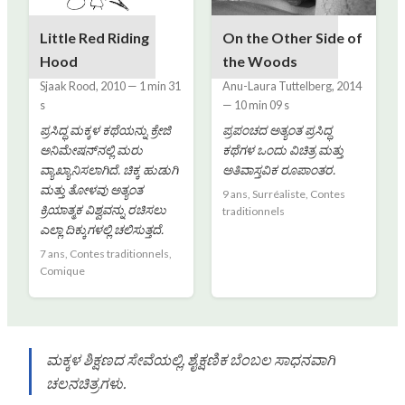
Little Red Riding
On the Other Side of
Hood
the Woods
Sjaak Rood
,
2010
—
1 min 31
Anu-Laura Tuttelberg
,
2014
s
—
10 min 09 s
ಪ್ರಸಿದ್ಧ ಮಕ್ಕಳ ಕಥೆಯನ್ನು ಕ್ರೇಜಿ
ಪ್ರಪಂಚದ ಅತ್ಯಂತ ಪ್ರಸಿದ್ಧ
ಅನಿಮೇಷನ್‌ನಲ್ಲಿ ಮರು
ಕಥೆಗಳ ಒಂದು ವಿಚಿತ್ರ ಮತ್ತು
ವ್ಯಾಖ್ಯಾನಿಸಲಾಗಿದೆ. ಚಿಕ್ಕ ಹುಡುಗಿ
ಅತಿವಾಸ್ತವಿಕ ರೂಪಾಂತರ.
ಮತ್ತು ತೋಳವು ಅತ್ಯಂತ
9 ans, Surréaliste, Contes
ಕ್ರಿಯಾತ್ಮಕ ವಿಶ್ವವನ್ನು ರಚಿಸಲು
traditionnels
ಎಲ್ಲಾ ದಿಕ್ಕುಗಳಲ್ಲಿ ಚಲಿಸುತ್ತದೆ.
7 ans, Contes traditionnels,
Comique
ಮಕ್ಕಳ ಶಿಕ್ಷಣದ ಸೇವೆಯಲ್ಲಿ, ಶೈಕ್ಷಣಿಕ ಬೆಂಬಲ ಸಾಧನವಾಗಿ
ಚಲನಚಿತ್ರಗಳು.