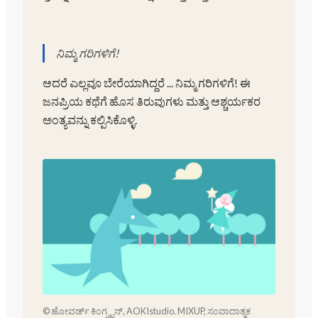
ನಿಮ್ಮ ಗರಿಗಳಿಗೆ!
ಆದರೆ ಎಲ್ಲವೂ ಬೇರೆಯಾಗಿದ್ದರೆ ... ನಿಮ್ಮ ಗರಿಗಳಿಗೆ! ಈ
ಜನಪ್ರಿಯ ಕಥೆಗೆ ಹೊಸ ತಿರುವುಗಳು ಮತ್ತು ಆಶ್ಚರ್ಯಕರ
ಅಂತ್ಯವನ್ನು ಕಲ್ಪಿಸಿಕೊಳ್ಳಿ.
© ಹೋವರ್ಡ್ ಕಿಂಗ್ಸ್ಟನ್, AOKIstudio. MIXUP, ಸಂವಾದಾತ್ಮಕ