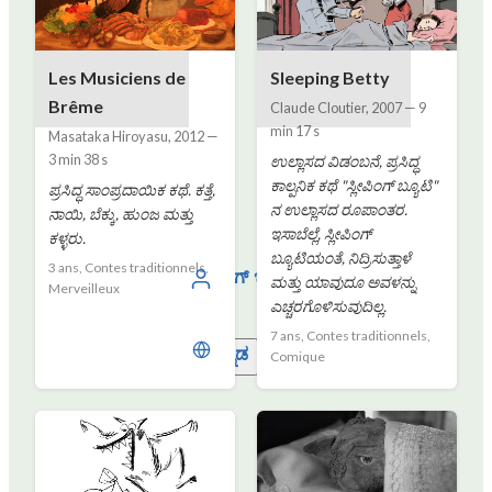
Les Musiciens de
Sleeping Betty
Brême
Claude Cloutier
,
2007
—
9
min 17 s
Masataka Hiroyasu
,
2012
—
3 min 38 s
ಉಲ್ಲಾಸದ ವಿಡಂಬನೆ, ಪ್ರಸಿದ್ಧ
ಕಾಲ್ಪನಿಕ ಕಥೆ "ಸ್ಲೀಪಿಂಗ್ ಬ್ಯೂಟಿ"
ಪ್ರಸಿದ್ಧ ಸಾಂಪ್ರದಾಯಿಕ ಕಥೆ. ಕತ್ತೆ,
ನ ಉಲ್ಲಾಸದ ರೂಪಾಂತರ.
ನಾಯಿ, ಬೆಕ್ಕು, ಹುಂಜ ಮತ್ತು
ಇಸಾಬೆಲ್ಲೆ, ಸ್ಲೀಪಿಂಗ್
ಕಳ್ಳರು.
ಬ್ಯೂಟಿಯಂತೆ, ನಿದ್ರಿಸುತ್ತಾಳೆ
3 ans, Contes traditionnels,
ಲಾಗ್ ಇನ್ ಮಾಡಿ
ಮತ್ತು ಯಾವುದೂ ಅವಳನ್ನು
Merveilleux
ಎಚ್ಚರಗೊಳಿಸುವುದಿಲ್ಲ.
7 ans, Contes traditionnels,
ಕನ್ನಡ
Comique