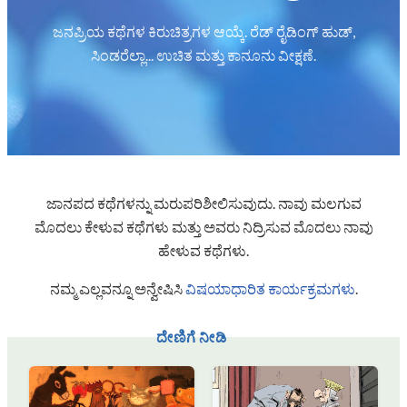
ಜನಪ್ರಿಯ ಕಥೆಗಳ ಕಿರುಚಿತ್ರಗಳ ಆಯ್ಕೆ. ರೆಡ್ ರೈಡಿಂಗ್ ಹುಡ್,
ಸಿಂಡರೆಲ್ಲಾ... ಉಚಿತ ಮತ್ತು ಕಾನೂನು ವೀಕ್ಷಣೆ.
ಜಾನಪದ ಕಥೆಗಳನ್ನು ಮರುಪರಿಶೀಲಿಸುವುದು. ನಾವು ಮಲಗುವ
ಮೊದಲು ಕೇಳುವ ಕಥೆಗಳು ಮತ್ತು ಅವರು ನಿದ್ರಿಸುವ ಮೊದಲು ನಾವು
ಹೇಳುವ ಕಥೆಗಳು.
ನಮ್ಮ ಎಲ್ಲವನ್ನೂ ಅನ್ವೇಷಿಸಿ
ವಿಷಯಾಧಾರಿತ ಕಾರ್ಯಕ್ರಮಗಳು
.
ದೇಣಿಗೆ ನೀಡಿ