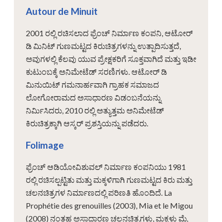
Autour de Minuit
2001 ರಲ್ಲಿ ರಚಿಸಲಾದ ಫ್ರೆಂಚ್ ನಿರ್ಮಾಣ ಕಂಪನಿ, ಆಟೋರ್
ಡಿ ಮಿನಿಟ್ ಗುಣಮಟ್ಟದ ಕಿರುಚಿತ್ರಗಳನ್ನು ಉತ್ಪಾದಿಸುತ್ತದೆ,
ಅವುಗಳಲ್ಲಿ ಕೆಲವು ಯುವ ಪ್ರೇಕ್ಷಕರಿಗೆ ಸೂಕ್ತವಾಗಿದೆ ಮತ್ತು ಇಡೀ
ಕುಟುಂಬಕ್ಕೆ ಅನಿಮೇಟೆಡ್ ಸರಣಿಗಳು. ಆಟೋರ್ ಡಿ
ಮಿನುಯಿಟ್ ಗಮನಾರ್ಹವಾಗಿ ಗ್ರಾಹಕ ಸಮಾಜದ
ಲೋಗೋರಾಮದ ಅಸಾಧಾರಣ ವಿಡಂಬನೆಯನ್ನು
ನಿರ್ಮಿಸಿದರು, 2010 ರಲ್ಲಿ ಅತ್ಯುತ್ತಮ ಅನಿಮೇಟೆಡ್
ಕಿರುಚಿತ್ರಕ್ಕಾಗಿ ಆಸ್ಕರ್ ಪ್ರಶಸ್ತಿಯನ್ನು ಪಡೆದರು.
Folimage
ಫ್ರೆಂಚ್ ಆಡಿಯೋವಿಶುವಲ್ ನಿರ್ಮಾಣ ಕಂಪನಿಯು 1981
ರಲ್ಲಿ ರಚಿಸಲ್ಪಟ್ಟಿತು ಮತ್ತು ಮಕ್ಕಳಿಗಾಗಿ ಗುಣಮಟ್ಟದ ಕಿರು ಮತ್ತು
ಚಲನಚಿತ್ರಗಳ ನಿರ್ಮಾಣದಲ್ಲಿ ಪರಿಣತಿ ಹೊಂದಿದೆ. La
Prophétie des grenouilles (2003), Mia et le Migou
(2008) ನಂತಹ ಅಸಾಧಾರಣ ಚಲನಚಿತ್ರಗಳು, ಮಕ್ಕಳು ಮೈ