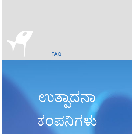
FAQ
ಉತ್ಪಾದನಾ
ಕಂಪನಿಗಳು