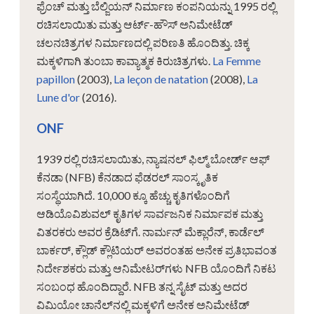
ಫ್ರೆಂಚ್ ಮತ್ತು ಬೆಲ್ಜಿಯನ್ ನಿರ್ಮಾಣ ಕಂಪನಿಯನ್ನು 1995 ರಲ್ಲಿ
ರಚಿಸಲಾಯಿತು ಮತ್ತು ಆರ್ಟ್-ಹೌಸ್ ಅನಿಮೇಟೆಡ್
ಚಲನಚಿತ್ರಗಳ ನಿರ್ಮಾಣದಲ್ಲಿ ಪರಿಣತಿ ಹೊಂದಿತ್ತು. ಚಿಕ್ಕ
ಮಕ್ಕಳಿಗಾಗಿ ತುಂಬಾ ಕಾವ್ಯಾತ್ಮಕ ಕಿರುಚಿತ್ರಗಳು.
La Femme
papillon
(2003),
La leçon de natation
(2008),
La
Lune d'or
(2016).
ONF
1939 ರಲ್ಲಿ ರಚಿಸಲಾಯಿತು, ನ್ಯಾಷನಲ್ ಫಿಲ್ಮ್ ಬೋರ್ಡ್ ಆಫ್
ಕೆನಡಾ (NFB) ಕೆನಡಾದ ಫೆಡರಲ್ ಸಾಂಸ್ಕೃತಿಕ
ಸಂಸ್ಥೆಯಾಗಿದೆ. 10,000 ಕ್ಕೂ ಹೆಚ್ಚು ಕೃತಿಗಳೊಂದಿಗೆ
ಆಡಿಯೊವಿಶುವಲ್ ಕೃತಿಗಳ ಸಾರ್ವಜನಿಕ ನಿರ್ಮಾಪಕ ಮತ್ತು
ವಿತರಕರು ಅವರ ಕ್ರೆಡಿಟ್‌ಗೆ. ನಾರ್ಮನ್ ಮೆಕ್ಲಾರೆನ್, ಕಾರ್ಡೆಲ್
ಬಾರ್ಕರ್, ಕ್ಲೌಡ್ ಕ್ಲೌಟಿಯರ್ ಅವರಂತಹ ಅನೇಕ ಪ್ರತಿಭಾವಂತ
ನಿರ್ದೇಶಕರು ಮತ್ತು ಆನಿಮೇಟರ್‌ಗಳು NFB ಯೊಂದಿಗೆ ನಿಕಟ
ಸಂಬಂಧ ಹೊಂದಿದ್ದಾರೆ. NFB ತನ್ನ ಸೈಟ್ ಮತ್ತು ಅದರ
ವಿಮಿಯೋ ಚಾನೆಲ್‌ನಲ್ಲಿ ಮಕ್ಕಳಿಗೆ ಅನೇಕ ಅನಿಮೇಟೆಡ್