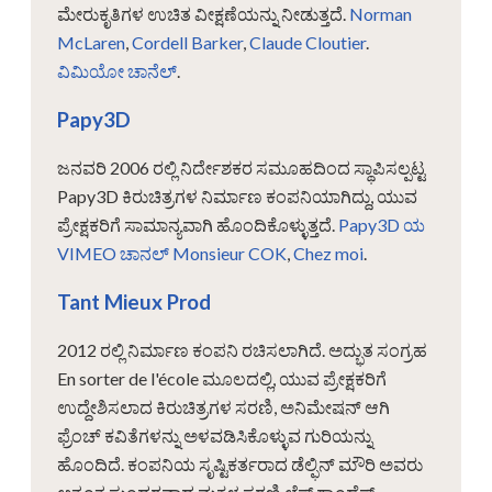
ಮೇರುಕೃತಿಗಳ ಉಚಿತ ವೀಕ್ಷಣೆಯನ್ನು ನೀಡುತ್ತದೆ.
Norman
McLaren
,
Cordell Barker
,
Claude Cloutier
.
ವಿಮಿಯೋ ಚಾನೆಲ್
.
Papy3D
ಜನವರಿ 2006 ರಲ್ಲಿ ನಿರ್ದೇಶಕರ ಸಮೂಹದಿಂದ ಸ್ಥಾಪಿಸಲ್ಪಟ್ಟ
Papy3D ಕಿರುಚಿತ್ರಗಳ ನಿರ್ಮಾಣ ಕಂಪನಿಯಾಗಿದ್ದು, ಯುವ
ಪ್ರೇಕ್ಷಕರಿಗೆ ಸಾಮಾನ್ಯವಾಗಿ ಹೊಂದಿಕೊಳ್ಳುತ್ತದೆ.
Papy3D ಯ
VIMEO ಚಾನಲ್
Monsieur COK
,
Chez moi
.
Tant Mieux Prod
2012 ರಲ್ಲಿ ನಿರ್ಮಾಣ ಕಂಪನಿ ರಚಿಸಲಾಗಿದೆ. ಅದ್ಭುತ ಸಂಗ್ರಹ
En sorter de l'école ಮೂಲದಲ್ಲಿ, ಯುವ ಪ್ರೇಕ್ಷಕರಿಗೆ
ಉದ್ದೇಶಿಸಲಾದ ಕಿರುಚಿತ್ರಗಳ ಸರಣಿ, ಅನಿಮೇಷನ್ ಆಗಿ
ಫ್ರೆಂಚ್ ಕವಿತೆಗಳನ್ನು ಅಳವಡಿಸಿಕೊಳ್ಳುವ ಗುರಿಯನ್ನು
ಹೊಂದಿದೆ. ಕಂಪನಿಯ ಸೃಷ್ಟಿಕರ್ತರಾದ ಡೆಲ್ಫಿನ್ ಮೌರಿ ಅವರು