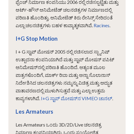
ಫ್ರೆಂಚ್ ನಿರ್ಮಾಣ ಕಂಪನಿಯು 2006 ರಲ್ಲಿ ರಚಿಸಲ್ಪಟ್ಟಿತು ಮತ್ತು
ಆರ್ಟ್-ಹೌಸ್ ಅನಿಮೇಟೆಡ್ ಚಲನಚಿತ್ರಗಳ ನಿರ್ಮಾಣದಲ್ಲಿ
ಪರಿಣತಿ ಹೊಂದಿತ್ತು. ಅನಿಮೇಟೆಡ್ ಕಿರು ರೇಸಿನ್ಸ್ ಸೇರಿದಂತೆ
ಎಲ್ಲಾ ಚಲನಚಿತ್ರಗಳು ಬಹಳ ಕಾವ್ಯಾತ್ಮಕವಾಗಿವೆ.
Racines
.
I+G Stop Motion
I + G ಸ್ಟಾಪ್ ಮೋಷನ್ 2005 ರಲ್ಲಿ ರಚಿಸಲಾದ ಸ್ಪ್ಯಾನಿಷ್
ಉತ್ಪಾದನಾ ಕಂಪನಿಯಾಗಿದೆ ಮತ್ತು ಸ್ಟಾಪ್ ಮೋಷನ್ ಪಪಿಟ್
ಅನಿಮೇಷನ್‌ನಲ್ಲಿ ಪರಿಣತಿ ಹೊಂದಿದೆ. ಅತ್ಯಂತ ಮೂಲ
ಪಾತ್ರಗಳೊಂದಿಗೆ, ಮಾರ್ಕ್ ರಿಬಾ ಮತ್ತು ಅನ್ನಾ ಸೊಲಾನಾಸ್
ನಿರ್ದೇಶಿಸಿದ ಚಲನಚಿತ್ರಗಳು ನಮ್ಮನ್ನು ವಿಚಿತ್ರ ಮತ್ತು ಅದ್ಭುತ
ವಾತಾವರಣದಲ್ಲಿ ಮುಳುಗಿಸುತ್ತವೆ ಮತ್ತು ಎಲ್ಲಾ ಉತ್ತಮ
ಕಾವ್ಯಗಳಾಗಿವೆ.
I+G ಸ್ಟಾಪ್ ಮೋಷನ್‌ನ VIMEO ಚಾನಲ್
.
Les Armateurs
Les Armateurs ಒಂದು 3D/2D/Live ಚಲನಚಿತ್ರ
ನಿರ್ಮಾಣ ಕಂಪನಿಯಾಗಿದ್ದು, ಒಂದು ಸಂಯೋಜಿತ