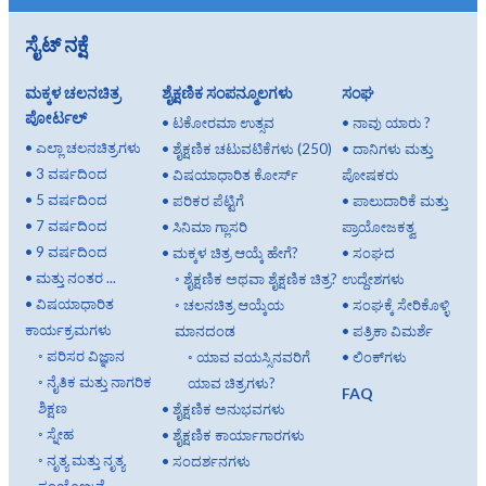
ಸೈಟ್ ನಕ್ಷೆ
ಮಕ್ಕಳ ಚಲನಚಿತ್ರ
ಶೈಕ್ಷಣಿಕ ಸಂಪನ್ಮೂಲಗಳು
ಸಂಘ
ಪೋರ್ಟಲ್
•
ಟಕೋರಮಾ ಉತ್ಸವ
•
ನಾವು ಯಾರು ?
•
ಎಲ್ಲಾ ಚಲನಚಿತ್ರಗಳು
•
ಶೈಕ್ಷಣಿಕ ಚಟುವಟಿಕೆಗಳು (250)
•
ದಾನಿಗಳು ಮತ್ತು
•
3 ವರ್ಷದಿಂದ
•
ವಿಷಯಾಧಾರಿತ ಕೋರ್ಸ್
ಪೋಷಕರು
•
5 ವರ್ಷದಿಂದ
•
ಪರಿಕರ ಪೆಟ್ಟಿಗೆ
•
ಪಾಲುದಾರಿಕೆ ಮತ್ತು
•
7 ವರ್ಷದಿಂದ
•
ಸಿನಿಮಾ ಗ್ಲಾಸರಿ
ಪ್ರಾಯೋಜಕತ್ವ
•
9 ವರ್ಷದಿಂದ
•
ಮಕ್ಕಳ ಚಿತ್ರ ಆಯ್ಕೆ ಹೇಗೆ?
•
ಸಂಘದ
•
ಮತ್ತು ನಂತರ ...
◦
ಶೈಕ್ಷಣಿಕ ಅಥವಾ ಶೈಕ್ಷಣಿಕ ಚಿತ್ರ?
ಉದ್ದೇಶಗಳು
•
ವಿಷಯಾಧಾರಿತ
◦
ಚಲನಚಿತ್ರ ಆಯ್ಕೆಯ
•
ಸಂಘಕ್ಕೆ ಸೇರಿಕೊಳ್ಳಿ
ಕಾರ್ಯಕ್ರಮಗಳು
ಮಾನದಂಡ
•
ಪತ್ರಿಕಾ ವಿಮರ್ಶೆ
◦
ಪರಿಸರ ವಿಜ್ಞಾನ
◦
ಯಾವ ವಯಸ್ಸಿನವರಿಗೆ
•
ಲಿಂಕ್‌ಗಳು
◦
ನೈತಿಕ ಮತ್ತು ನಾಗರಿಕ
ಯಾವ ಚಿತ್ರಗಳು?
FAQ
ಶಿಕ್ಷಣ
•
ಶೈಕ್ಷಣಿಕ ಅನುಭವಗಳು
◦
ಸ್ನೇಹ
•
ಶೈಕ್ಷಣಿಕ ಕಾರ್ಯಾಗಾರಗಳು
◦
ನೃತ್ಯ ಮತ್ತು ನೃತ್ಯ
•
ಸಂದರ್ಶನಗಳು
ಸಂಯೋಜನೆ