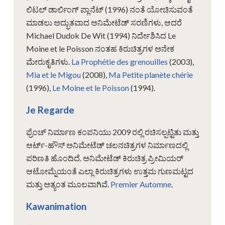
ಲಿಟಲ್ ಡಾರ್ಲಿಂಗ್ ಪ್ಲಾನೆಟ್ (1996) ನಂತೆ ಯೋಚಿಸುವಂತೆ
ಮಾಡಲು ಅದ್ಭುತವಾದ ಅನಿಮೇಟೆಡ್ ಸರಣಿಗಳು, ಆದರೆ
Michael Dudok De Wit (1994) ನಿರ್ದೇಶಿಸಿದ Le
Moine et le Poisson ನಂತಹ ಕಿರುಚಿತ್ರಗಳ ಅನೇಕ
ಮೇರುಕೃತಿಗಳು.
La Prophétie des grenouilles
(2003),
Mia et le Migou
(2008),
Ma Petite planète chérie
(1996),
Le Moine et le Poisson
(1994).
Je Regarde
ಫ್ರೆಂಚ್ ನಿರ್ಮಾಣ ಕಂಪನಿಯು 2009 ರಲ್ಲಿ ರಚಿಸಲ್ಪಟ್ಟಿತು ಮತ್ತು
ಆರ್ಟ್-ಹೌಸ್ ಅನಿಮೇಟೆಡ್ ಚಲನಚಿತ್ರಗಳ ನಿರ್ಮಾಣದಲ್ಲಿ
ಪರಿಣತಿ ಹೊಂದಿದೆ. ಅನಿಮೇಟೆಡ್ ಕಿರುಚಿತ್ರ ಪ್ರೀಮಿಯರ್
ಆಟೋಮ್ನೆಯಂತೆ ಎಲ್ಲಾ ಕಿರುಚಿತ್ರಗಳು ಉತ್ತಮ ಗುಣಮಟ್ಟದ
ಮತ್ತು ಅತ್ಯಂತ ಮೂಲವಾಗಿವೆ.
Premier Automne
.
Kawanimation