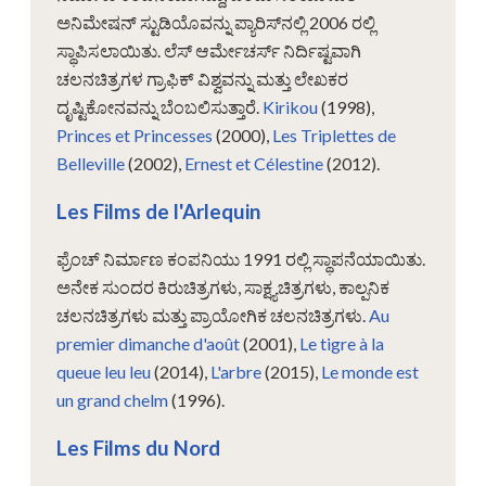
ಅನಿಮೇಷನ್ ಸ್ಟುಡಿಯೊವನ್ನು ಪ್ಯಾರಿಸ್‌ನಲ್ಲಿ 2006 ರಲ್ಲಿ
ಸ್ಥಾಪಿಸಲಾಯಿತು. ಲೆಸ್ ಆರ್ಮೇಚರ್ಸ್ ನಿರ್ದಿಷ್ಟವಾಗಿ
ಚಲನಚಿತ್ರಗಳ ಗ್ರಾಫಿಕ್ ವಿಶ್ವವನ್ನು ಮತ್ತು ಲೇಖಕರ
ದೃಷ್ಟಿಕೋನವನ್ನು ಬೆಂಬಲಿಸುತ್ತಾರೆ.
Kirikou
(1998),
Princes et Princesses
(2000),
Les Triplettes de
Belleville
(2002),
Ernest et Célestine
(2012).
Les Films de l'Arlequin
ಫ್ರೆಂಚ್ ನಿರ್ಮಾಣ ಕಂಪನಿಯು 1991 ರಲ್ಲಿ ಸ್ಥಾಪನೆಯಾಯಿತು.
ಅನೇಕ ಸುಂದರ ಕಿರುಚಿತ್ರಗಳು, ಸಾಕ್ಷ್ಯಚಿತ್ರಗಳು, ಕಾಲ್ಪನಿಕ
ಚಲನಚಿತ್ರಗಳು ಮತ್ತು ಪ್ರಾಯೋಗಿಕ ಚಲನಚಿತ್ರಗಳು.
Au
premier dimanche d'août
(2001),
Le tigre à la
queue leu leu
(2014),
L'arbre
(2015),
Le monde est
un grand chelm
(1996).
Les Films du Nord