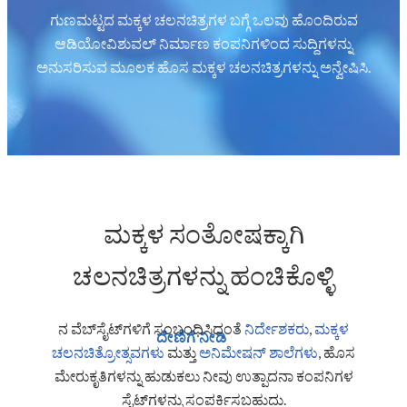
ಗುಣಮಟ್ಟದ ಮಕ್ಕಳ ಚಲನಚಿತ್ರಗಳ ಬಗ್ಗೆ ಒಲವು ಹೊಂದಿರುವ
ಆಡಿಯೋವಿಶುವಲ್ ನಿರ್ಮಾಣ ಕಂಪನಿಗಳಿಂದ ಸುದ್ದಿಗಳನ್ನು
ಅನುಸರಿಸುವ ಮೂಲಕ ಹೊಸ ಮಕ್ಕಳ ಚಲನಚಿತ್ರಗಳನ್ನು ಅನ್ವೇಷಿಸಿ.
ಮಕ್ಕಳ ಸಂತೋಷಕ್ಕಾಗಿ
ಚಲನಚಿತ್ರಗಳನ್ನು ಹಂಚಿಕೊಳ್ಳಿ
ನ ವೆಬ್‌ಸೈಟ್‌ಗಳಿಗೆ ಸಂಬಂಧಿಸಿದಂತೆ
ನಿರ್ದೇಶಕರು
,
ಮಕ್ಕಳ
ದೇಣಿಗೆ ನೀಡಿ
ಚಲನಚಿತ್ರೋತ್ಸವಗಳು
ಮತ್ತು
ಅನಿಮೇಷನ್ ಶಾಲೆಗಳು
,
ಹೊಸ
ಮೇರುಕೃತಿಗಳನ್ನು ಹುಡುಕಲು ನೀವು ಉತ್ಪಾದನಾ ಕಂಪನಿಗಳ
ಸೈಟ್‌ಗಳನ್ನು ಸಂಪರ್ಕಿಸಬಹುದು.