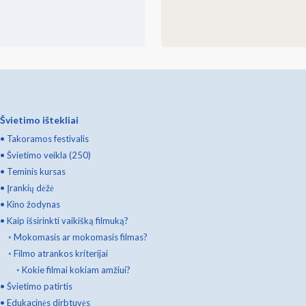
Švietimo ištekliai
•
Takoramos festivalis
•
Švietimo veikla (250)
•
Teminis kursas
•
Įrankių dėžė
•
Kino žodynas
•
Kaip išsirinkti vaikišką filmuką?
◦
Mokomasis ar mokomasis filmas?
◦
Filmo atrankos kriterijai
◦
Kokie filmai kokiam amžiui?
•
Švietimo patirtis
•
Edukacinės dirbtuvės