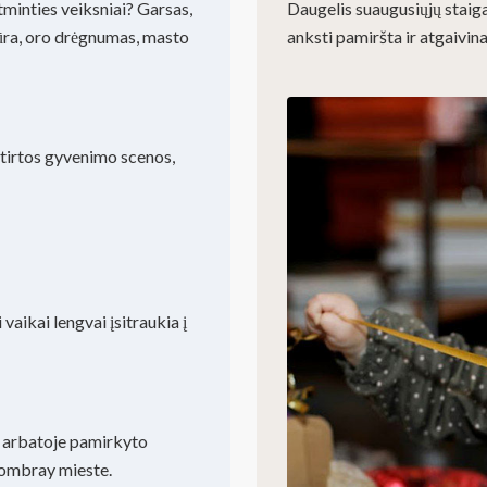
minties veiksniai? Garsas,
Daugelis suaugusiųjų staiga
tūra, oro drėgnumas, masto
anksti pamiršta ir atgaivin
atirtos gyvenimo scenos,
vaikai lengvai įsitraukia į
, arbatoje pamirkyto
Combray mieste.