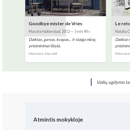
Goodbye mister de Vries
Le ret
Mascha Halberstad
,
2012
—
5 min 48 s
Natalia 
Daiktas, garsas, kvapas... Ir staiga mūsų
Daiktai 
prisiminimai iškyla.
prisimin
Mémoire, Narratif
Mémoire,
Vaikų ugdymo tar
Atmintis mokykloje