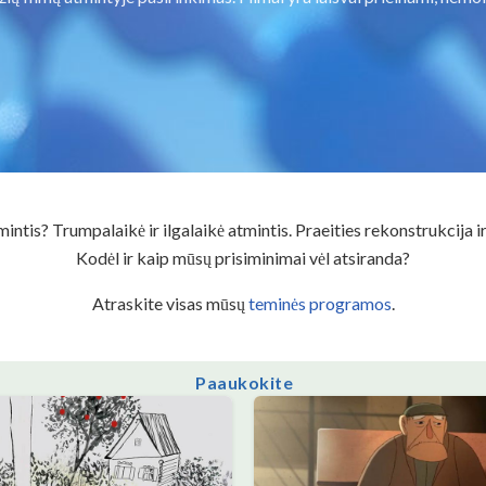
intis? Trumpalaikė ir ilgalaikė atmintis. Praeities rekonstrukcija i
Kodėl ir kaip mūsų prisiminimai vėl atsiranda?
Atraskite visas mūsų
teminės programos
.
Paaukokite