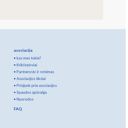
asociacija
•
kas mes tokie?
•
Krikštatėviai
•
Partnerystė ir rėmimas
•
Asociacijos tikslai
•
Prisijunk prie asociacijos
•
Spaudos apžvalga
•
Nuorodos
FAQ