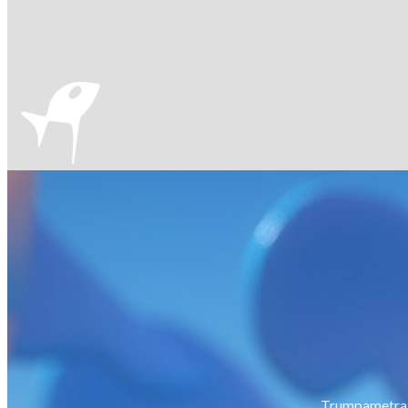
Trumpametražių