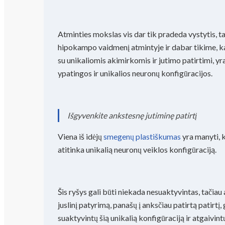
Atminties mokslas vis dar tik pradeda vystytis, 
hipokampo vaidmenį atmintyje ir dabar tikime, ka
su unikaliomis akimirkomis ir jutimo patirtimi, y
ypatingos ir unikalios neuronų konfigūracijos.
Išgyvenkite ankstesnę jutiminę patirtį
Viena iš idėjų
smegenų plastiškumas
yra manyti, 
atitinka unikalią neuronų veiklos konfigūraciją.
Šis ryšys gali būti niekada nesuaktyvintas, tačiau
juslinį patyrimą, panašų į anksčiau patirtą patirtį,
suaktyvintų šią unikalią konfigūraciją ir atgaivint