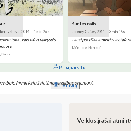
our
Sur les rails
Chernysheva
,
2014
—
1 min 26 s
Jeremy Guiter
,
2011
—
3 min 46 s
nebėra tokie, kaip mūsų vaikystės
Labai poetiška atminties metafora
imuose.
Mémoire, Narratif
 Narratif
Prisijunkite
nyboje filmai kaip švietimo pagalbos priemonė.
Lietuvių
Veiklos įrašai atmint