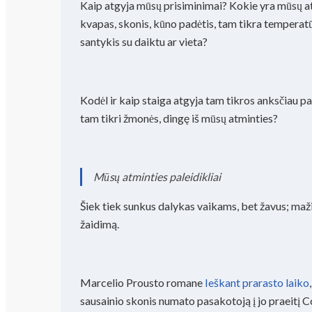
Kaip atgyja mūsų prisiminimai? Kokie yra mūsų at
kvapas, skonis, kūno padėtis, tam tikra tempera
santykis su daiktu ar vieta?
Kodėl ir kaip staiga atgyja tam tikros anksčiau p
tam tikri žmonės, dingę iš mūsų atminties?
Mūsų atminties paleidikliai
Šiek tiek sunkus dalykas vaikams, bet žavus; maži 
žaidimą.
Marcelio Prousto romane
Ieškant prarasto laiko
sausainio skonis numato pasakotoją į jo praeitį 