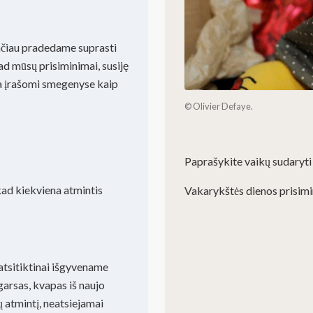
tačiau pradedame suprasti
d mūsų prisiminimai, susiję
ra įrašomi smegenyse kaip
© Olivier Defaye.
Paprašykite vaikų sudaryti
kad kiekviena atmintis
Vakarykštės dienos prisimin
 atsitiktinai išgyvename
 garsas, kvapas iš naujo
ų atmintį, neatsiejamai