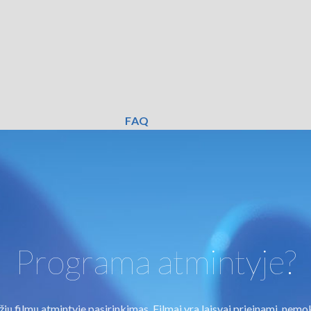
FAQ
Programa atmintyje?
 filmų atmintyje pasirinkimas. Filmai yra laisvai prieinami, nemok