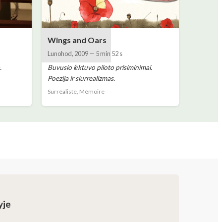
Wings and Oars
Lunohod
,
2009
—
5 min 52 s
.
Buvusio lėktuvo piloto prisiminimai.
Poezija ir siurrealizmas.
Surréaliste, Mémoire
yje