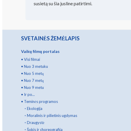
susietą su šia jusline patirtimi.
SVETAINĖS ŽEMĖLAPIS
Vaikų filmų portalas
•
Visi filmai
•
Nuo 3 metuku
•
Nuo 5 metų
•
Nuo 7 metų
•
Nuo 9 metu
•
Ir po...
•
Teminės programos
◦
Ekologija
◦
Moralinis ir pilietinis ugdymas
◦
Draugystė
◦
Šokis ir choreografija