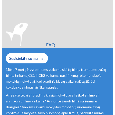
FAQ
Susisiekite su mumis!
Mūsų 7 metų ir vyresniems vaikams skirtų filmų, trumpametražių
filmų, tinkamų CE1 ir CE2 vaikams, pasirinkimą rekomenduoja
mokyklų mokytojai, kad pradinių klasių vaikai galėtų žiūrėti
kokybiškus filmus visiškai saugiai.
Ar esate tėvai ar pradinių klasių mokytojas? Ieškote filmo ar
animacinio filmo vaikams? Ar norite žiūrėti filmą su šeima ar
draugais? Vaikams svarbi mokyklos mokytojų nuomonė, tėvų
kontrolė. Išsakykite savo nuomonę apie filmus, padėkite mums