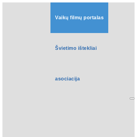
Vaikų filmų portalas
Švietimo ištekliai
asociacija