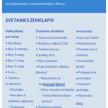
rasti geriausius trumpametražius filmus!
SVETAINĖS ŽEMĖLAPIS
Vaikų filmų
Švietimo ištekliai
asociacija
portalas
•
Takoramos festivalis
•
kas mes tokie?
•
Visi filmai
•
Švietimo veikla (250)
•
Krikštatėviai
•
Nuo 3 metuku
•
Teminis kursas
•
Partnerystė ir
•
Nuo 5 metų
•
Įrankių dėžė
rėmimas
•
Nuo 7 metų
•
Kino žodynas
•
Asociacijos
•
Nuo 9 metu
•
Kaip išsirinkti vaikišką
tikslai
•
Ir po...
filmuką?
•
Prisijunk prie
•
Teminės
◦
Mokomasis ar
asociacijos
programos
mokomasis filmas?
•
Spaudos
Paaukokite
◦
Ekologija
◦
Filmo atrankos kriterijai
apžvalga
◦
Moralinis ir
◦
Kokie filmai kokiam
•
Nuorodos
pilietinis ugdymas
amžiui?
FAQ
◦
Draugystė
•
Švietimo patirtis