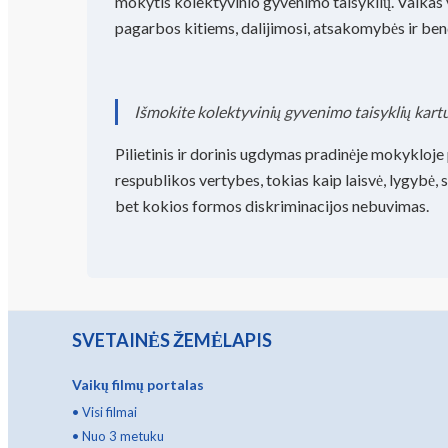
mokytis kolektyvinio gyvenimo taisyklių. Vaikas v
pagarbos kitiems, dalijimosi, atsakomybės ir be
Išmokite kolektyvinių gyvenimo taisyklių kart
Pilietinis ir dorinis ugdymas pradinėje mokykloje
respublikos vertybes, tokias kaip laisvė, lygybė, s
bet kokios formos diskriminacijos nebuvimas.
SVETAINĖS ŽEMĖLAPIS
Vaikų filmų portalas
•
Visi filmai
•
Nuo 3 metuku