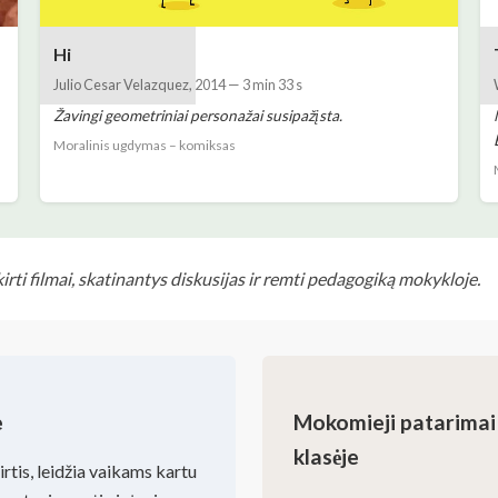
Hi
Julio Cesar Velazquez
,
2014
—
3 min 33 s
Žavingi geometriniai personažai susipažįsta.
Moralinis ugdymas – komiksas
rti filmai, skatinantys diskusijas ir remti pedagogiką mokykloje.
e
Mokomieji patarimai 
klasėje
rtis, leidžia vaikams kartu