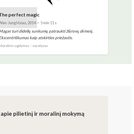
The perfect magic
Wan-Jung Hsiao
,
2014
—
5 min 11 s
Magas turi didelių sunkumų patraukti žiūrovų dėmesį.
Ekscentriškumas kaip atskirties priežastis.
Moralinis ugdymas – naratyvas
apie pilietinį ir moralinį mokymą