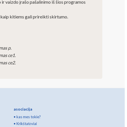
 ir vaizdo įrašo pašalinimo iš šios programos
kaip kitiems gali prireikti skirtumo.
ymas p.
ymas ce1.
ymas ce2.
asociacija
•
kas mes tokie?
•
Krikštatėviai