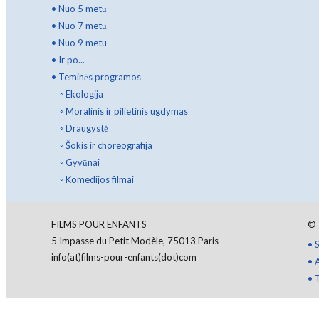
•
Nuo 5 metų
•
Nuo 7 metų
•
Nuo 9 metu
•
Ir po...
•
Teminės programos
◦
Ekologija
◦
Moralinis ir pilietinis ugdymas
◦
Draugystė
◦
Šokis ir choreografija
◦
Gyvūnai
◦
Komedijos filmai
FILMS POUR ENFANTS
©
5 Impasse du Petit Modèle, 75013 Paris
•
S
info(at)films-pour-enfants(dot)com
•
•
T