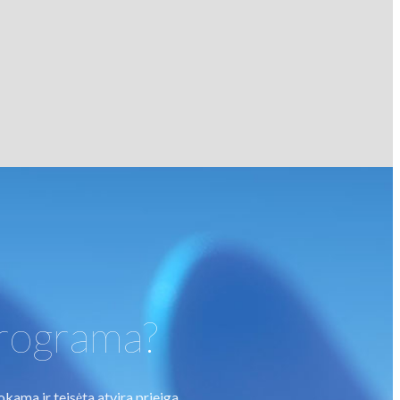
programa?
ama ir teisėta atvira prieiga.