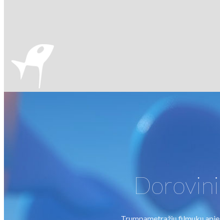
Dorovini
Trumpametražių filmukų apie p