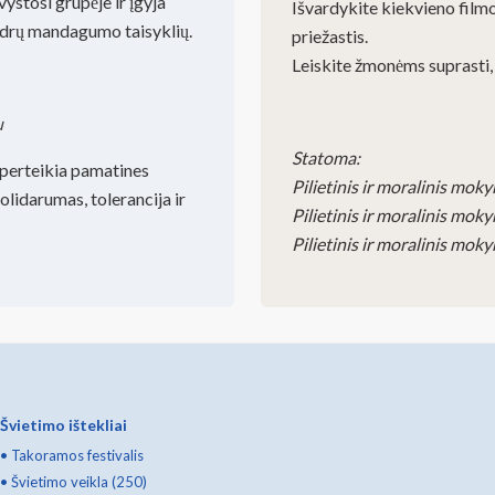
ystosi grupėje ir įgyja
Išvardykite kiekvieno filmo
ndrų mandagumo taisyklių.
priežastis.
Leiskite žmonėms suprasti, 
u
Statoma:
 perteikia pamatines
Pilietinis ir moralinis mok
olidarumas, tolerancija ir
Pilietinis ir moralinis mok
Pilietinis ir moralinis mok
Švietimo ištekliai
•
Takoramos festivalis
•
Švietimo veikla (250)