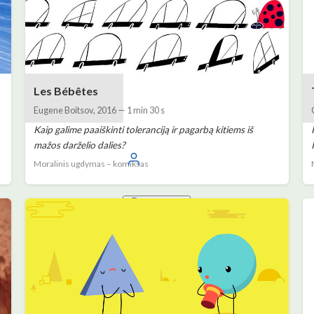
Les Bébêtes
Eugene Boitsov
,
2016
—
1 min 30 s
Kaip galime paaiškinti toleranciją ir pagarbą kitiems iš
mažos darželio dalies?
Prisijunkite
Moralinis ugdymas – komiksas
Lietuvių