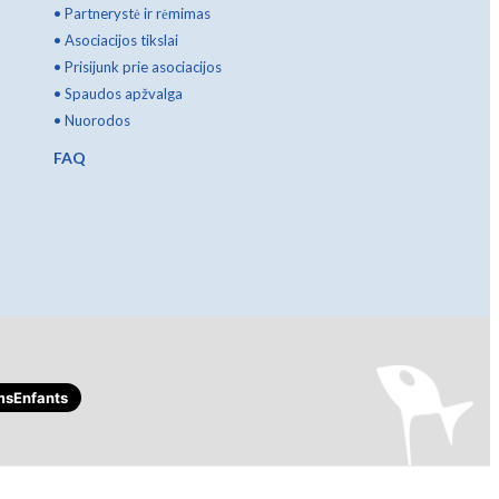
•
Partnerystė ir rėmimas
•
Asociacijos tikslai
•
Prisijunk prie asociacijos
•
Spaudos apžvalga
•
Nuorodos
FAQ
sEnfants