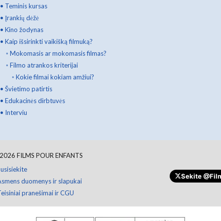
•
Teminis kursas
•
Įrankių dėžė
•
Kino žodynas
•
Kaip išsirinkti vaikišką filmuką?
◦
Mokomasis ar mokomasis filmas?
◦
Filmo atrankos kriterijai
◦
Kokie filmai kokiam amžiui?
•
Švietimo patirtis
•
Edukacinės dirbtuvės
•
Interviu
2026
FILMS POUR ENFANTS
usisiekite
Sekite
@Film
Asmens duomenys ir slapukai
eisiniai pranešimai ir CGU