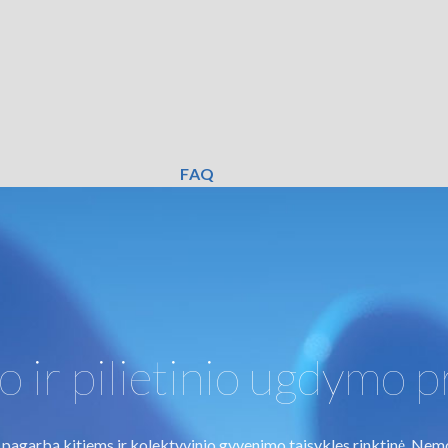
FAQ
o ir pilietinio ugdymo 
agarbą kitiems ir kolektyvinio gyvenimo taisykles rinktinė. Nemok