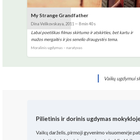
My Strange Grandfather
Dina Velikovskaya
,
2011
—
8 min 40 s
Labai poetiškas filmas skirtumo ir atskirties, bet kartu ir
mažos mergaitės ir jos senelio draugystės tema.
Moralinis ugdymas – naratyvas
Vaikų ugdymui ski
Pilietinis ir dorinis ugdymas mokykloj
Vaikų darželis, pirmoji gyvenimo visuomenėje pati