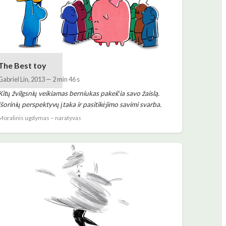
The Best toy
Gabriel Lin
,
2013
—
2 min 46 s
Kitų žvilgsnių veikiamas berniukas pakeičia savo žaislą.
Išorinių perspektyvų įtaka ir pasitikėjimo savimi svarba.
Moralinis ugdymas – naratyvas