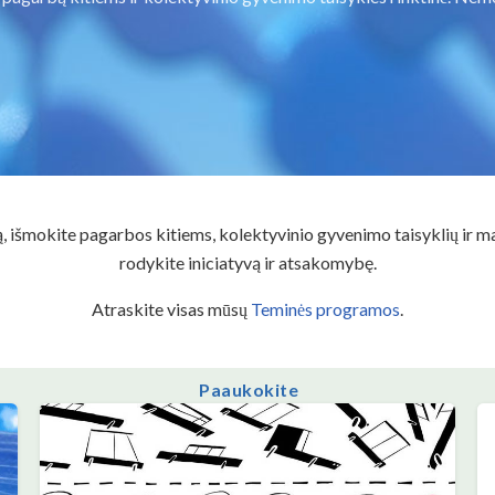
, išmokite pagarbos kitiems, kolektyvinio gyvenimo taisyklių ir m
rodykite iniciatyvą ir atsakomybę.
Atraskite visas mūsų
Teminės programos
.
Paaukokite