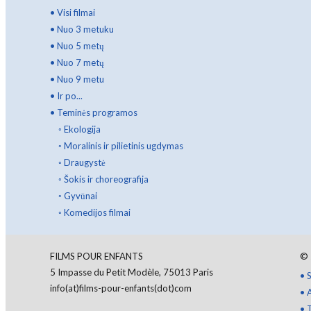
•
Visi filmai
•
Nuo 3 metuku
•
Nuo 5 metų
•
Nuo 7 metų
•
Nuo 9 metu
•
Ir po...
•
Teminės programos
◦
Ekologija
◦
Moralinis ir pilietinis ugdymas
◦
Draugystė
◦
Šokis ir choreografija
◦
Gyvūnai
◦
Komedijos filmai
FILMS POUR ENFANTS
©
5 Impasse du Petit Modèle, 75013 Paris
•
S
info(at)films-pour-enfants(dot)com
•
•
T