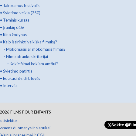
•
Takoramos festivalis
•
Švietimo veikla (250)
•
Teminis kursas
•
Įrankių dėžė
•
Kino žodynas
•
Kaip išsirinkti vaikišką filmuką?
◦
Mokomasis ar mokomasis filmas?
◦
Filmo atrankos kriterijai
◦
Kokie filmai kokiam amžiui?
•
Švietimo patirtis
•
Edukacinės dirbtuvės
•
Interviu
Paaukokite
2026
FILMS POUR ENFANTS
usisiekite
Sekite
@Film
Asmens duomenys ir slapukai
eisiniai pranešimai ir CGU