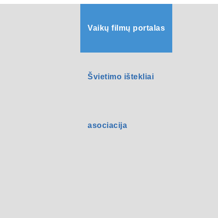
Vaikų filmų portalas
Švietimo ištekliai
asociacija