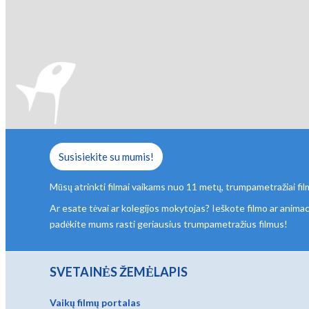
Susisiekite su mumis!
Mūsų atrinkti filmai vaikams nuo 11 metų, trumpametražiai fil
Ar esate tėvai ar kolegijos mokytojas? Ieškote filmo ar animac
padėkite mums rasti geriausius trumpametražius filmus!
SVETAINĖS ŽEMĖLAPIS
Vaikų filmų portalas