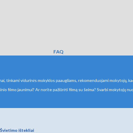
FAQ
mai, tinkami vidurinės mokyklos paaugliams, rekomenduojami mokytojų, kad j
inio filmo jaunimui? Ar norite pažiūrėti filmą su šeima? Svarbi mokytojų n
Švietimo ištekliai