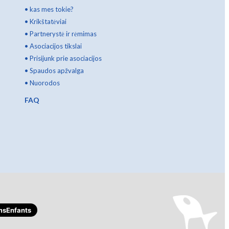
•
kas mes tokie?
•
Krikštatėviai
•
Partnerystė ir rėmimas
•
Asociacijos tikslai
•
Prisijunk prie asociacijos
•
Spaudos apžvalga
•
Nuorodos
FAQ
sEnfants