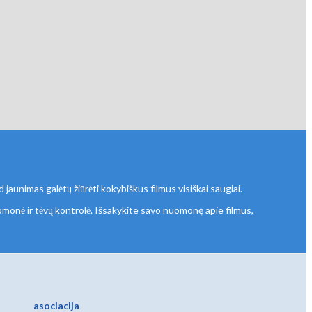
aunimas galėtų žiūrėti kokybiškus filmus visiškai saugiai.
uomonė ir tėvų kontrolė. Išsakykite savo nuomonę apie filmus,
asociacija