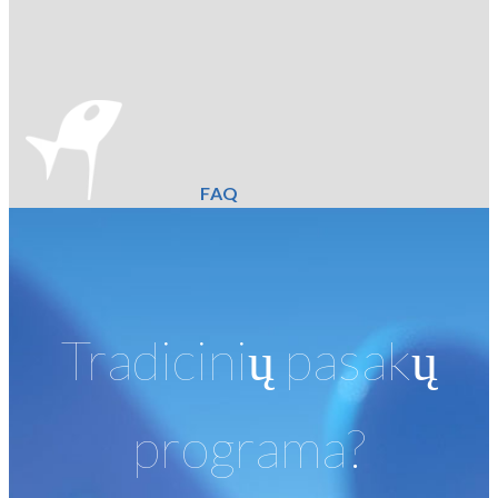
FAQ
Tradicinių pasakų
programa?