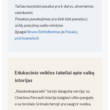
Tačiau nuostabi pasaka yra ir durys, atveriamos
vaizduotei.
Pasakos pasakojimas yra šiek tiek panašus į
sėklų pasėjimą vaiko mintyse.
(
(pagal
Bruno Bettelheimas
jo
Pasakų
psichoanalizė
)
Edukacinės veiklos takeliai apie vaikų
istorijas
„Raudonkepuraitė“ turėjo daugybę versijų: su
Charlesu Perrault istorija baigiasi vilko pergale,
o su broliais Grimais herojė yra saugi ir sveika.