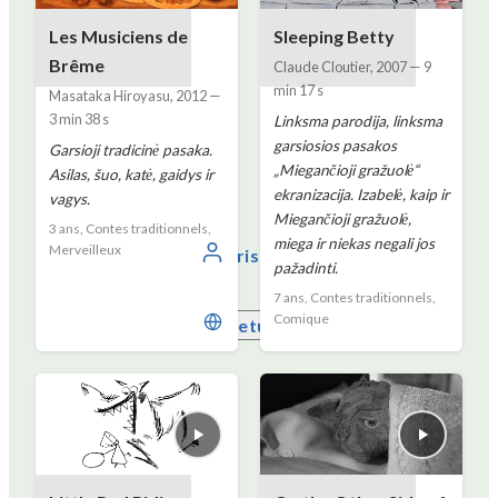
Les Musiciens de
Sleeping Betty
Brême
Claude Cloutier
,
2007
—
9
min 17 s
Masataka Hiroyasu
,
2012
—
3 min 38 s
Linksma parodija, linksma
garsiosios pasakos
Garsioji tradicinė pasaka.
„Miegančioji gražuolė“
Asilas, šuo, katė, gaidys ir
ekranizacija. Izabelė, kaip ir
vagys.
Miegančioji gražuolė,
3 ans, Contes traditionnels,
miega ir niekas negali jos
Merveilleux
Prisijunkite
pažadinti.
7 ans, Contes traditionnels,
Comique
Lietuvių