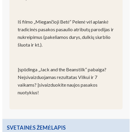
Iš filmo „Miegančioji Betė“ Pelenė vėl aplankė
tradicinės pasakos pasaulio atributų parodijas ir
nukreipimus (pakeliamos durys, dulkių siurblio
šluota ir kt.).
Įspūdinga „Jack and the Beanstilk“ pabaiga?
Neįsivaizduojamas rezultatas Vilkui ir 7
vaikams? Įsivaizduokite naujos pasakos
nuotykius!
SVETAINĖS ŽEMĖLAPIS