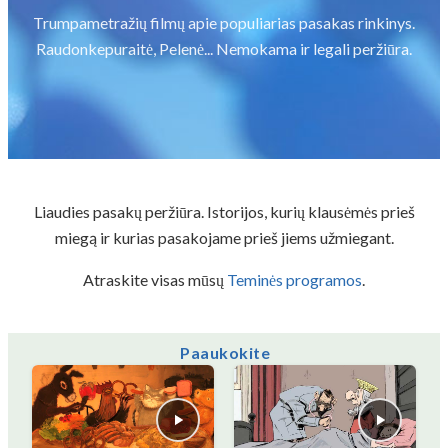
Trumpametražių filmų apie populiarias pasakas rinkinys.
Raudonkepuraitė, Pelenė... Nemokama ir legali peržiūra.
Liaudies pasakų peržiūra. Istorijos, kurių klausėmės prieš
miegą ir kurias pasakojame prieš jiems užmiegant.
Atraskite visas mūsų
Teminės programos
.
Paaukokite