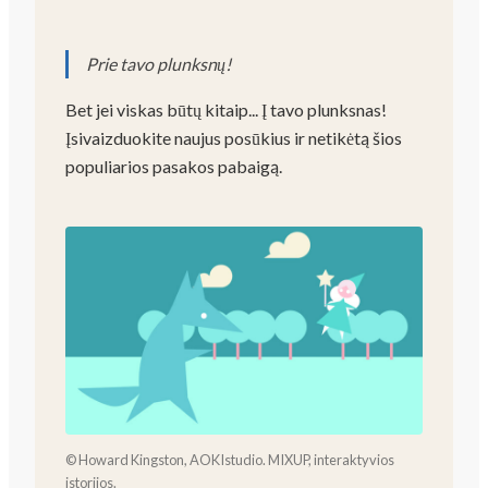
Prie tavo plunksnų!
Bet jei viskas būtų kitaip... Į tavo plunksnas!
Įsivaizduokite naujus posūkius ir netikėtą šios
populiarios pasakos pabaigą.
© Howard Kingston, AOKIstudio. MIXUP, interaktyvios
istorijos.