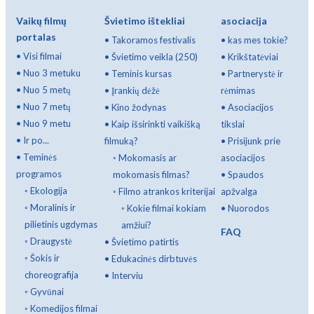
Vaikų filmų
Švietimo ištekliai
asociacija
portalas
•
Takoramos festivalis
•
kas mes tokie?
•
Visi filmai
•
Švietimo veikla (250)
•
Krikštatėviai
•
Nuo 3 metuku
•
Teminis kursas
•
Partnerystė ir
•
Nuo 5 metų
•
Įrankių dėžė
rėmimas
•
Nuo 7 metų
•
Kino žodynas
•
Asociacijos
•
Nuo 9 metu
•
Kaip išsirinkti vaikišką
tikslai
•
Ir po...
filmuką?
•
Prisijunk prie
•
Teminės
◦
Mokomasis ar
asociacijos
programos
mokomasis filmas?
•
Spaudos
◦
Ekologija
◦
Filmo atrankos kriterijai
apžvalga
◦
Moralinis ir
◦
Kokie filmai kokiam
•
Nuorodos
pilietinis ugdymas
amžiui?
FAQ
◦
Draugystė
•
Švietimo patirtis
◦
Šokis ir
•
Edukacinės dirbtuvės
choreografija
•
Interviu
◦
Gyvūnai
◦
Komedijos filmai