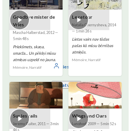
Goodbye mister de
Le retour
Vries
Natalia Chernysheva
,
2014
—
1 min 26 s
Mascha Halberstad
,
2012
—
5 min 48 s
Lietas vairs nav tādas
pašas kā mūsu bērnības
Priekšmets, skaņa,
atmiņās.
smarža... Un pēkšņi mūsu
atmiņas uzpeld no jauna.
Mémoire, Narratif
Piesakieties
Mémoire, Narratif
Latviešu
Sur les rails
Wings and Oars
Jeremy Guiter
,
2011
—
3 min
Lunohod
,
2009
—
5 min 52 s
46 s