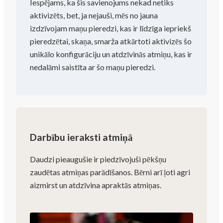
Iespējams, ka šis savienojums nekad netiks
aktivizēts, bet, ja nejauši, mēs no jauna
izdzīvojam maņu pieredzi, kas ir līdzīga iepriekš
pieredzētai, skaņa, smarža atkārtoti aktivizēs šo
unikālo konfigurāciju un atdzīvinās atmiņu, kas ir
nedalāmi saistīta ar šo maņu pieredzi.
Darbību ieraksti atmiņā
Daudzi pieaugušie ir piedzīvojuši pēkšņu
zaudētas atmiņas parādīšanos. Bērni arī ļoti agri
aizmirst un atdzīvina apraktās atmiņas.