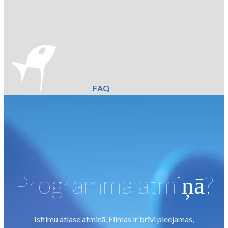
FAQ
Programma atmiņā?
Īsfilmu atlase atmiņā. Filmas ir brīvi pieejamas,