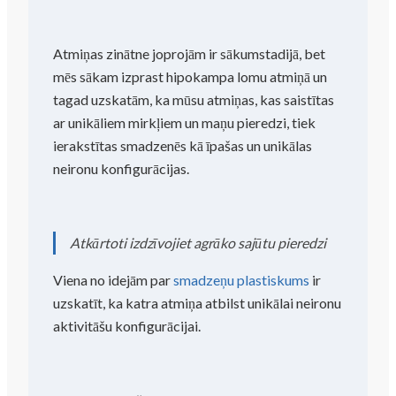
Atmiņas zinātne joprojām ir sākumstadijā, bet
mēs sākam izprast hipokampa lomu atmiņā un
tagad uzskatām, ka mūsu atmiņas, kas saistītas
ar unikāliem mirkļiem un maņu pieredzi, tiek
ierakstītas smadzenēs kā īpašas un unikālas
neironu konfigurācijas.
Atkārtoti izdzīvojiet agrāko sajūtu pieredzi
Viena no idejām par
smadzeņu plastiskums
ir
uzskatīt, ka katra atmiņa atbilst unikālai neironu
aktivitāšu konfigurācijai.