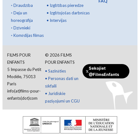
FAQ
◦
Draudzība
•
Izglītības pieredze
◦
Deja un
•
Izglītojošas darbnīcas
horeogrāfija
•
Intervijas
◦
Dzīvnieki
◦
Komēdijas filmas
FILMS POUR
©
2026
FILMS
ENFANTS
POUR ENFANTS
Sekojiet
5 Impasse du Petit
•
Sazināties
@FilmsEnfants
Modèle, 75013
•
Personas dati un
Paris
sīkfaili
info(at)films-pour-
•
Juridiskie
enfants(dot)com
paziņojumi un CGU