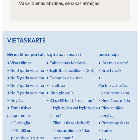
Vakardienas atmiņas, senākās atmiņas.
VIETAS KARTE
Bērnu filmu portāls
Izglītības resursi
asociācija
•
Visas filmas
•
Takoramas festivāls
•
Kas mēs esam?
•
No 3 gadu vecuma
•
Izglītības pasākumi (250)
•
Krustvecāki
•
No 5 gadu vecuma
•
Tematiskais kurss
•
•
No 7 gadu vecuma
•
Toolbox
Partnerattiecības
•
No 9 gadu vecuma
•
Kino glosārijs
un sponsorēšana
•
Un pēc...
•
Kā izvēlēties bērnu filmu?
•
Biedrības mērķi
•
Tematiskās
◦
Izglītojoša vai izglītojoša
•
Pievienojies
programmas
filma?
asociācijai
◦
Ekoloģija
◦
Filmu atlases kritēriji
•
Preses apskats
◦
Morālā un
◦
Kuras filmas kādam
•
Saites
pilsoniskā izglītība
vecumam?