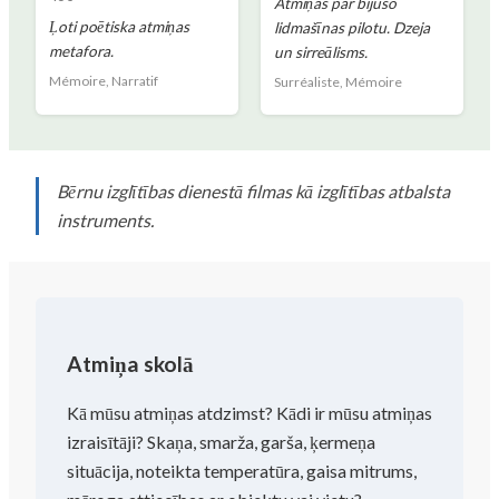
Atmiņas par bijušo
Ļoti poētiska atmiņas
lidmašīnas pilotu. Dzeja
metafora.
un sirreālisms.
Mémoire, Narratif
Surréaliste, Mémoire
Bērnu izglītības dienestā filmas kā izglītības atbalsta
instruments.
Atmiņa skolā
Kā mūsu atmiņas atdzimst? Kādi ir mūsu atmiņas
izraisītāji? Skaņa, smarža, garša, ķermeņa
situācija, noteikta temperatūra, gaisa mitrums,