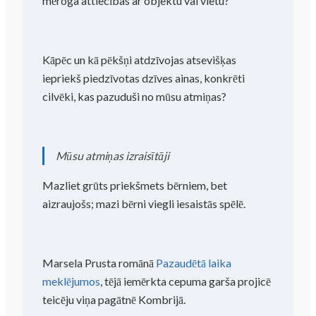
mēroga attiecības ar objektu vai vietu?
Kāpēc un kā pēkšņi atdzīvojas atsevišķas
iepriekš piedzīvotas dzīves ainas, konkrēti
cilvēki, kas pazuduši no mūsu atmiņas?
Mūsu atmiņas izraisītāji
Mazliet grūts priekšmets bērniem, bet
aizraujošs; mazi bērni viegli iesaistās spēlē.
Marsela Prusta romānā
Pazaudētā laika
meklējumos
, tējā iemērkta cepuma garša projicē
teicēju viņa pagātnē Kombrijā.