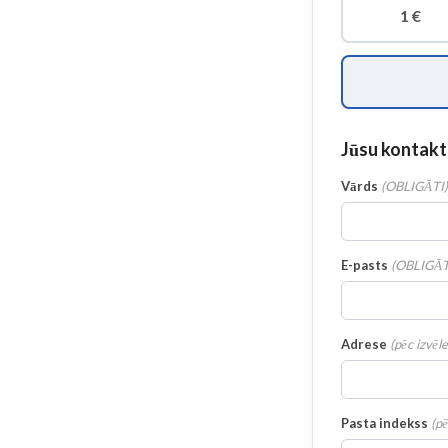
1 €
Jūsu kontakt
Vārds
(
OBLIGĀTI
)
E-pasts
(
OBLIGĀT
Adrese
(
pēc izvēl
Pasta indekss
(
pē