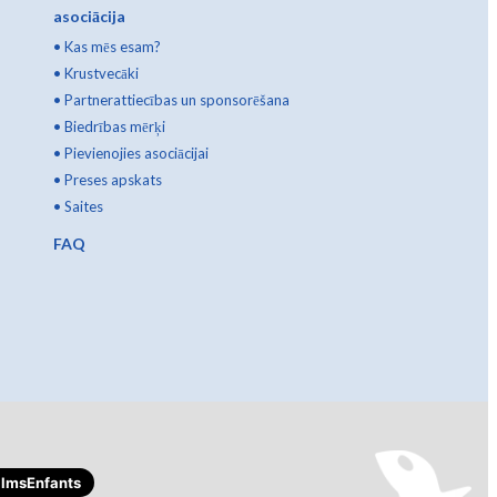
asociācija
•
Kas mēs esam?
•
Krustvecāki
•
Partnerattiecības un sponsorēšana
•
Biedrības mērķi
•
Pievienojies asociācijai
•
Preses apskats
•
Saites
FAQ
lmsEnfants