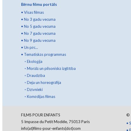
Bērnu filmu portāls
•
Visas filmas
•
No 3 gadu vecuma
•
No 5 gadu vecuma
•
No 7 gadu vecuma
•
No 9 gadu vecuma
•
Un pēc...
•
Tematiskās programmas
◦
Ekoloģija
◦
Morālā un pilsoniskā izglītība
◦
Draudzība
◦
Deja un horeogrāfija
◦
Dzīvnieki
◦
Komēdijas filmas
FILMS POUR ENFANTS
©
5 Impasse du Petit Modèle, 75013 Paris
•
S
info(at)films-pour-enfants(dot)com
•
P