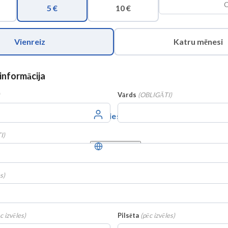
5 €
10 €
Vienreiz
Katru mēnesi
informācija
Vārds
(
OBLIGĀTI
)
Piesakieties
I
)
Latviešu
es
)
c izvēles
)
Pilsēta
(
pēc izvēles
)