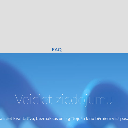
FAQ
Veiciet ziedojumu
lstiet kvalitatīvu, bezmaksas un izglītojošu kino bērniem visā pas