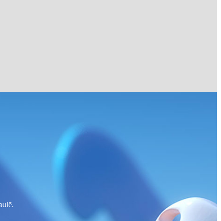
aulē.