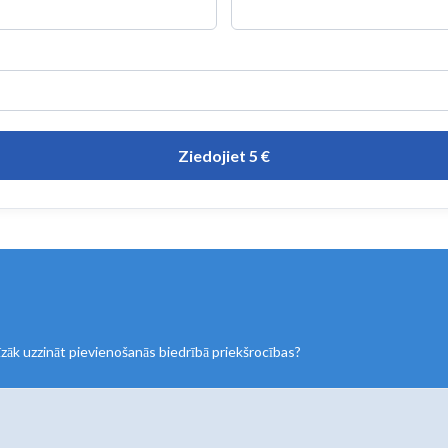
Ziedojiet 5 €
cīzāk uzzināt pievienošanās biedrībā priekšrocības?