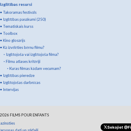
Izglītības resursi
•
Takoramas festivāls
•
Izglītības pasākumi (250)
•
Tematiskais kurss
•
Toolbox
•
Kino glosārijs
•
Kā izvēlēties bērnu filmu?
◦
Izglītojoša vai izglītojoša filma?
◦
Filmu atlases kritēriji
◦
Kuras filmas kādam vecumam?
•
Izglītības pieredze
•
Izglītojošas darbnīcas
•
Intervijas
2026
FILMS POUR ENFANTS
azināties
Sekojiet
@Fi
ersonas dati un sīkfaili