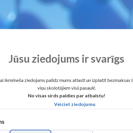
Jūsu ziedojums ir svarīgs
vai ikmēneša ziedojums palīdz mums atlasīt un izplatīt bezmaksas 
viņu skolotājiem visā pasaulē.
No visas sirds paldies par atbalstu!
Veiciet ziedojumu
ms