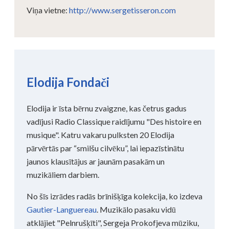
Viņa vietne:
http://www.sergetisseron.com
Elodija Fondači
Elodija ir īsta bērnu zvaigzne, kas četrus gadus
vadījusi Radio Classique raidījumu "Des histoire en
musique". Katru vakaru pulksten 20 Elodija
pārvērtās par “smilšu cilvēku”, lai iepazīstinātu
jaunos klausītājus ar jaunām pasakām un
muzikāliem darbiem.
No šīs izrādes radās brīnišķīga kolekcija, ko izdeva
Gautier-Languereau
. Muzikālo pasaku vidū
atklājiet "Pelnrušķīti", Sergeja Prokofjeva mūziku,