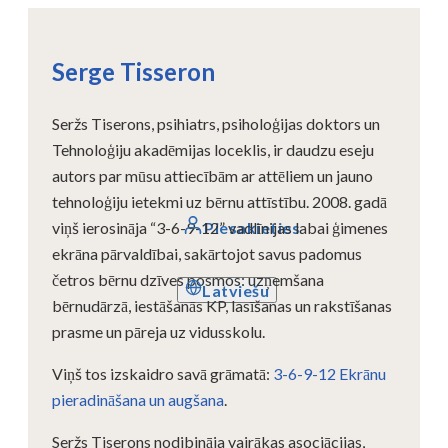
Serge Tisseron
Seržs Tiserons, psihiatrs, psiholoģijas doktors un
Tehnoloģiju akadēmijas loceklis, ir daudzu eseju
autors par mūsu attiecībām ar attēliem un jauno
tehnoloģiju ietekmi uz bērnu attīstību. 2008. gadā
Piesakieties
viņš ierosināja “3-6-9-12” vadlīnijas labai ģimenes
ekrāna pārvaldībai, sakārtojot savus padomus
četros bērnu dzīves posmos: uzņemšana
Latviešu
bērnudārzā, iestāšanās KP, lasīšanas un rakstīšanas
prasme un pāreja uz vidusskolu.
Viņš tos izskaidro savā grāmatā:
3-6-9-12 Ekrānu
pieradināšana un augšana
.
Seržs Tiserons nodibināja vairākas asociācijas,