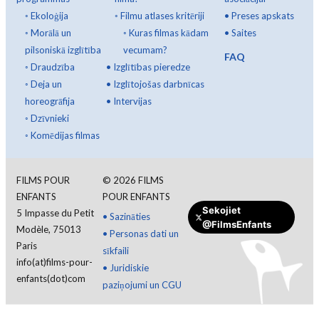
◦
Ekoloģija
◦
Filmu atlases kritēriji
•
Preses apskats
◦
Morālā un
◦
Kuras filmas kādam
•
Saites
pilsoniskā izglītība
vecumam?
FAQ
◦
Draudzība
•
Izglītības pieredze
◦
Deja un
•
Izglītojošas darbnīcas
horeogrāfija
•
Intervijas
◦
Dzīvnieki
◦
Komēdijas filmas
FILMS POUR
©
2026
FILMS
ENFANTS
POUR ENFANTS
Sekojiet
5 Impasse du Petit
•
Sazināties
@FilmsEnfants
Modèle, 75013
•
Personas dati un
Paris
sīkfaili
info(at)films-pour-
•
Juridiskie
enfants(dot)com
paziņojumi un CGU