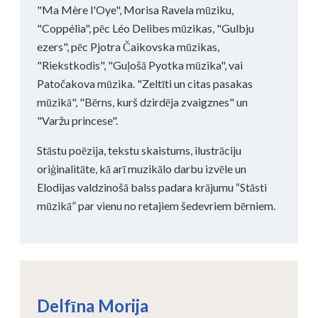
"Ma Mère l'Oye", Morisa Ravela mūziku,
"Coppélia", pēc Léo Delibes mūzikas, "Gulbju
ezers", pēc Pjotra Čaikovska mūzikas,
"Riekstkodis", "Guļošā Pyotka mūzika", vai
Patočakova mūzika. "Zeltīti un citas pasakas
mūzikā", "Bērns, kurš dzirdēja zvaigznes" un
"Varžu princese".
Stāstu poēzija, tekstu skaistums, ilustrāciju
oriģinalitāte, kā arī muzikālo darbu izvēle un
Elodijas valdzinošā balss padara krājumu “Stāsti
mūzikā” par vienu no retajiem šedevriem bērniem.
Delfīna Morija