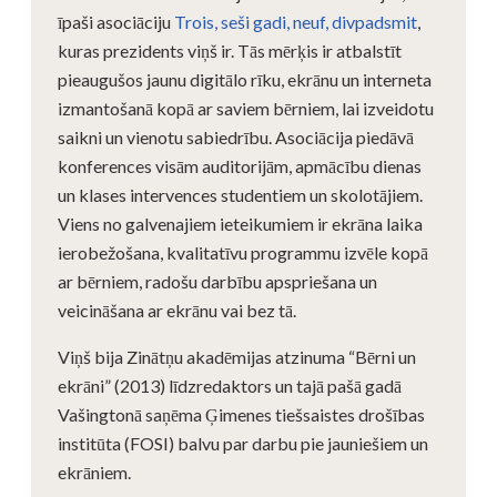
īpaši asociāciju
Trois, seši gadi, neuf, divpadsmit
,
kuras prezidents viņš ir. Tās mērķis ir atbalstīt
pieaugušos jaunu digitālo rīku, ekrānu un interneta
izmantošanā kopā ar saviem bērniem, lai izveidotu
saikni un vienotu sabiedrību. Asociācija piedāvā
konferences visām auditorijām, apmācību dienas
un klases intervences studentiem un skolotājiem.
Viens no galvenajiem ieteikumiem ir ekrāna laika
ierobežošana, kvalitatīvu programmu izvēle kopā
ar bērniem, radošu darbību apspriešana un
veicināšana ar ekrānu vai bez tā.
Viņš bija Zinātņu akadēmijas atzinuma “Bērni un
ekrāni” (2013) līdzredaktors un tajā pašā gadā
Vašingtonā saņēma Ģimenes tiešsaistes drošības
institūta (FOSI) balvu par darbu pie jauniešiem un
ekrāniem.