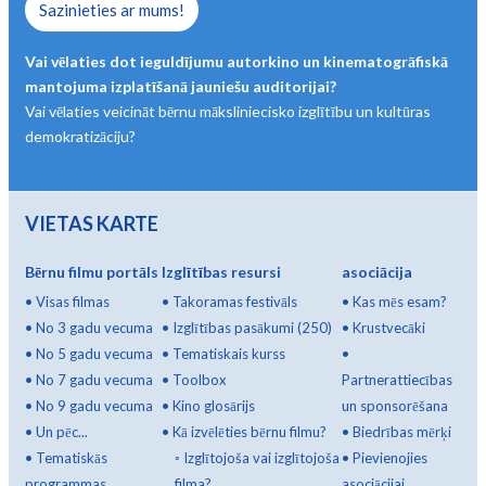
Sazinieties ar mums!
Vai vēlaties dot ieguldījumu autorkino un kinematogrāfiskā
mantojuma izplatīšanā jauniešu auditorijai?
Vai vēlaties veicināt bērnu māksliniecisko izglītību un kultūras
demokratizāciju?
VIETAS KARTE
Bērnu filmu portāls
Izglītības resursi
asociācija
•
Visas filmas
•
Takoramas festivāls
•
Kas mēs esam?
•
No 3 gadu vecuma
•
Izglītības pasākumi (250)
•
Krustvecāki
•
No 5 gadu vecuma
•
Tematiskais kurss
•
•
No 7 gadu vecuma
•
Toolbox
Partnerattiecības
•
No 9 gadu vecuma
•
Kino glosārijs
un sponsorēšana
•
Un pēc...
•
Kā izvēlēties bērnu filmu?
•
Biedrības mērķi
•
Tematiskās
◦
Izglītojoša vai izglītojoša
•
Pievienojies
programmas
filma?
asociācijai