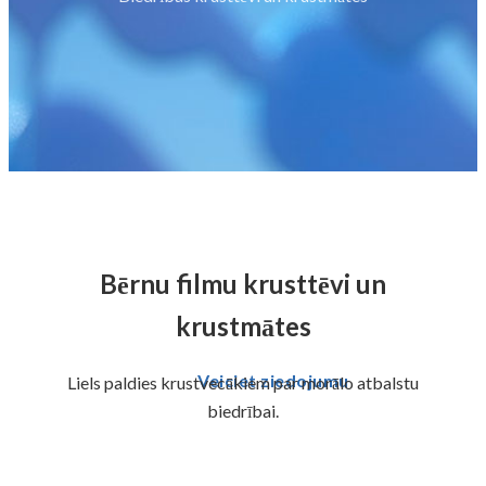
Bērnu filmu krusttēvi un
krustmātes
Veiciet ziedojumu
Liels paldies krustvecākiem par morālo atbalstu
biedrībai.