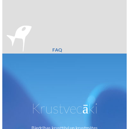
FAQ
Krustvecāki
Biedrības krusttēvi un krustmātes