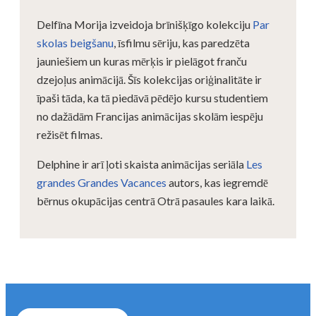
Delfīna Morija izveidoja brīnišķīgo kolekciju
Par
skolas beigšanu
, īsfilmu sēriju, kas paredzēta
jauniešiem un kuras mērķis ir pielāgot franču
dzejoļus animācijā. Šīs kolekcijas oriģinalitāte ir
īpaši tāda, ka tā piedāvā pēdējo kursu studentiem
no dažādām Francijas animācijas skolām iespēju
režisēt filmas.
Delphine ir arī ļoti skaista animācijas seriāla
Les
grandes Grandes Vacances
autors, kas iegremdē
bērnus okupācijas centrā Otrā pasaules kara laikā.