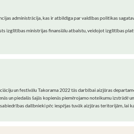
ancijas administrācija, kas ir atbildīga par valdības politikas sagat
 izglītības ministrijas finansiālu atbalstu, veidojot izglītības pla
asociāciju un festivālu Takorama 2022 tās darbībai aizjūras departame
ās un piedalās šajās kopienās piemērojamo noteikumu izstrādē un ie
 sabiedrības dalībnieki pēc iespējas tuvāk aizjūras teritorijām, lai k