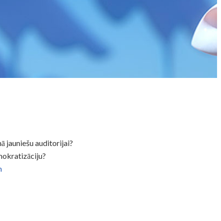
 jauniešu auditorijai?
emokratizāciju?
m