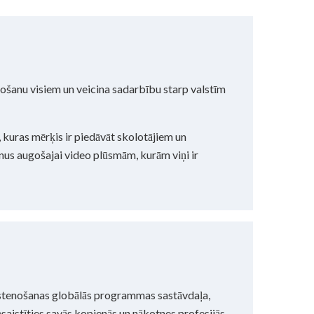
rošanu visiem un veicina sadarbību starp valstīm
, kuras mērķis ir piedāvāt skolotājiem un
rnus augošajai video plūsmām, kurām viņi ir
īstenošanas globālās programmas sastāvdaļa,
saistīties savās kopienās un nākotnes profesijās