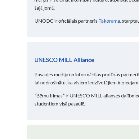
šajā jomā.
UNODC ir oficiālais partneris
Takorama
, starpta
UNESCO MILL Alliance
Pasaules mediju un informācijas pratības partner
lai nodrošinātu, ka visiem iedzīvotājiem ir pieeja
“Bērnu filmas” ir UNESCO MILL alianses dalībniec
studentiem visā pasaulē.