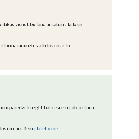
litikas vienotību kino un citu mākslu un
atformai animētos attēlos un ar to
āļiem paredzētu izglītības resursu publicēšana,
los un caur tiem.
plateforme