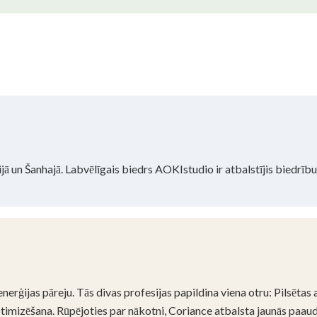
jā un Šanhajā. Labvēlīgais biedrs AOKIstudio ir atbalstījis biedrīb
erģijas pāreju. Tās divas profesijas papildina viena otru: Pilsētas
timizēšana. Rūpējoties par nākotni, Coriance atbalsta jaunās paaud