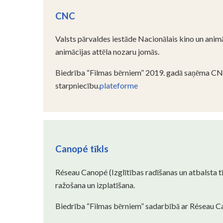
CNC
Valsts pārvaldes iestāde Nacionālais kino un animā
animācijas attēla nozaru jomās.
Biedrība “Filmas bērniem” 2019. gadā saņēma CNC f
starpniecību.
plateforme
Canopé tīkls
Réseau Canopé (Izglītības radīšanas un atbalsta tīk
ražošana un izplatīšana.
Biedrība “Filmas bērniem” sadarbībā ar Réseau Can