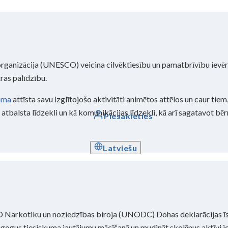
 organizācija (UNESCO) veicina cilvēktiesību un pamatbrīvību ievē
ūras palīdzību.
ama
attīsta savu izglītojošo aktivitāti animētos attēlos un caur tiem
atbalsta līdzekli un kā komunikācijas līdzekli, kā arī sagatavot bē
Piesakieties
Latviešu
 ANO Narkotiku un noziedzības biroja (UNODC) Dohas deklarācijas 
dagogus tiesiskuma jautājumu mācīšanā un mudināt skolēnus aktīvi ie