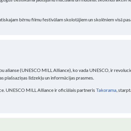
utiskajam bērnu filmu festivālam skolotājiem un skolēniem visā pas
ību alianse (UNESCO MILL Alliance), ko vada UNESCO, ir revolucio
mas plašsaziņas līdzekļu un informācijas prasmes.
e. UNESCO MILL Alliance ir oficiālais partneris
Takorama
, starp