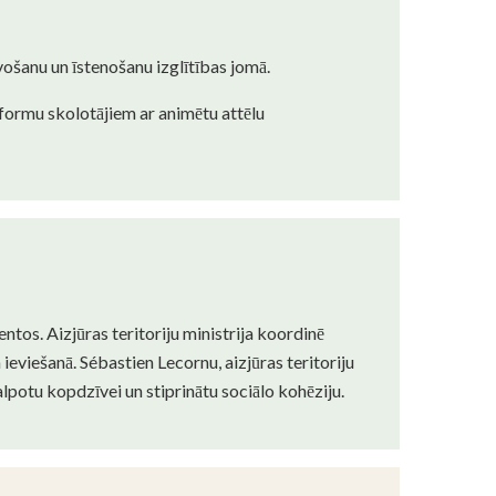
avošanu un īstenošanu izglītības jomā.
tformu skolotājiem ar animētu attēlu
ntos. Aizjūras teritoriju ministrija koordinē
viešanā. Sébastien Lecornu, aizjūras teritoriju
alpotu kopdzīvei un stiprinātu sociālo kohēziju.