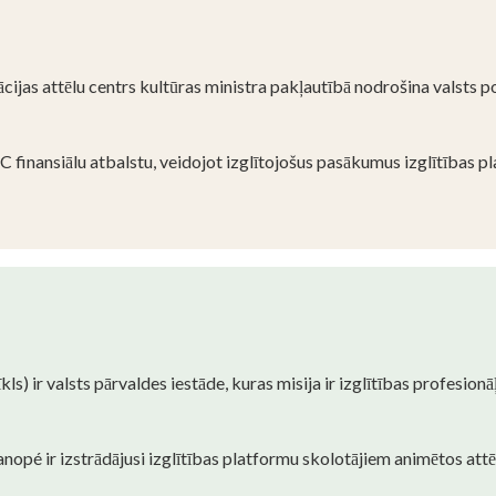
cijas attēlu centrs kultūras ministra pakļautībā nodrošina valsts po
inansiālu atbalstu, veidojot izglītojošus pasākumus izglītības pl
ls) ir valsts pārvaldes iestāde, kuras misija ir izglītības profesion
opé ir izstrādājusi izglītības platformu skolotājiem animētos attē