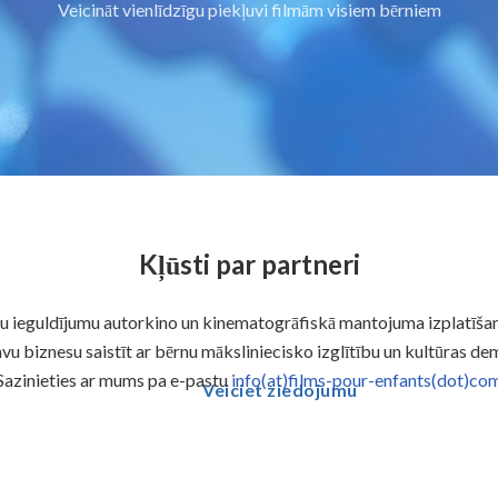
Veicināt vienlīdzīgu piekļuvi filmām visiem bērniem
Kļūsti par partneri
avu ieguldījumu autorkino un kinematogrāfiskā mantojuma izplatīšanā
avu biznesu saistīt ar bērnu māksliniecisko izglītību un kultūras d
Sazinieties ar mums pa e-pastu
info(at)films-pour-enfants(dot)co
Veiciet ziedojumu