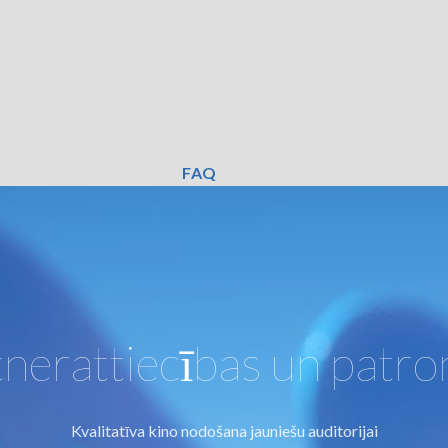
FAQ
tnerattiecības un patro
Kvalitatīva kino nodošana jauniešu auditorijai