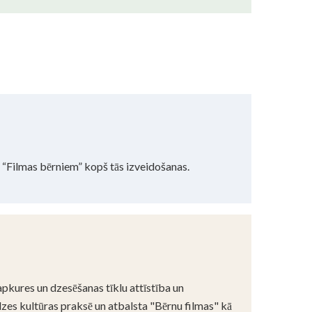
u “Filmas bērniem” kopš tās izveidošanas.
 apkures un dzesēšanas tīklu attīstība un
zes kultūras praksē un atbalsta "Bērnu filmas" kā