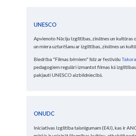
UNESCO
Apvienoto Nāciju Izglītības, zinātnes un kultūras
un miera uzturēšanu ar izglītības, zinātnes un kult
Biedrība "Filmas bērniem" līdz ar festivālu
Takor
pedagogiem regulāri izmantot filmas kā izglītības 
pakļauti UNESCO aizbildniecībā.
ONUDC
Iniciatīvas Izglītība taisnīgumam (E4J), kas ir
mērķis ir veicināt likumības kultūru, atbalstīt pe