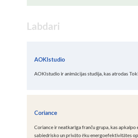
Labdari
AOKIstudio
AOKIstudio ir animācijas studija, kas atrodas Toki
Coriance
Coriance ir neatkarīga franču grupa, kas apkalpo en
sabiedrisko un privāto ēku energoefektivitātes op