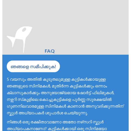
FAQ
ഞങ്ങളെ സമീപിക്കുക!
5 വയസും അതിൽ കൂടുതലുമുള്ള കുട്ടികൾക്കായുള്ള
ഞങ്ങളുടെ സിനിമകൾ, മുതിർന്ന കുട്ടികൾക്കും ഒന്നാം
ക്ലാസുകാർക്കും അനുയോജ്യമായ ഷോർട്ട് ഫിലിമുകൾ,
നഴ്സറി സ്‌കൂളിലെ കൊച്ചുകുട്ടികളെ പൂർണ്ണ സുരക്ഷയിൽ
ഗുണനിലവാരമുള്ള സിനിമകൾ കാണാൻ അനുവദിക്കുന്നതിന്
സ്കൂൾ അധ്യാപകർ ശുപാർശ ചെയ്യുന്നു.
നിങ്ങൾ ഒരു രക്ഷിതാവാണോ അതോ നഴ്‌സറി സ്കൂൾ
അധ്യാപകനാണോ? കുട്ടികൾക്കായി ഒരു സിനിമയോ