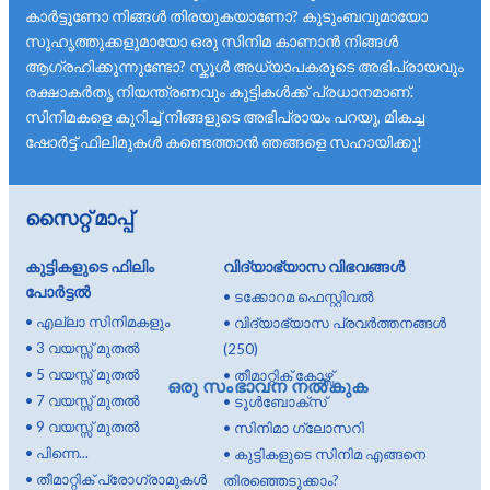
കാർട്ടൂണോ നിങ്ങൾ തിരയുകയാണോ? കുടുംബവുമായോ
സുഹൃത്തുക്കളുമായോ ഒരു സിനിമ കാണാൻ നിങ്ങൾ
ആഗ്രഹിക്കുന്നുണ്ടോ? സ്കൂൾ അധ്യാപകരുടെ അഭിപ്രായവും
രക്ഷാകർതൃ നിയന്ത്രണവും കുട്ടികൾക്ക് പ്രധാനമാണ്.
സിനിമകളെ കുറിച്ച് നിങ്ങളുടെ അഭിപ്രായം പറയൂ, മികച്ച
ഷോർട്ട് ഫിലിമുകൾ കണ്ടെത്താൻ ഞങ്ങളെ സഹായിക്കൂ!
സൈറ്റ് മാപ്പ്
കുട്ടികളുടെ ഫിലിം
വിദ്യാഭ്യാസ വിഭവങ്ങൾ
പോർട്ടൽ
•
ടക്കോറമ ഫെസ്റ്റിവൽ
•
എല്ലാ സിനിമകളും
•
വിദ്യാഭ്യാസ പ്രവർത്തനങ്ങൾ
•
3 വയസ്സ് മുതൽ
(250)
•
5 വയസ്സ് മുതൽ
•
തീമാറ്റിക് കോഴ്സ്
ഒരു സംഭാവന നൽകുക
•
7 വയസ്സ് മുതൽ
•
ടൂൾബോക്സ്
•
9 വയസ്സ് മുതൽ
•
സിനിമാ ഗ്ലോസറി
•
പിന്നെ...
•
കുട്ടികളുടെ സിനിമ എങ്ങനെ
•
തീമാറ്റിക് പ്രോഗ്രാമുകൾ
തിരഞ്ഞെടുക്കാം?