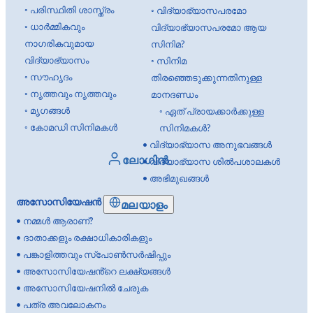
◦
പരിസ്ഥിതി ശാസ്ത്രം
◦
വിദ്യാഭ്യാസപരമോ
◦
ധാർമ്മികവും
വിദ്യാഭ്യാസപരമോ ആയ
നാഗരികവുമായ
സിനിമ?
വിദ്യാഭ്യാസം
◦
സിനിമ
◦
സൗഹൃദം
തിരഞ്ഞെടുക്കുന്നതിനുള്ള
◦
നൃത്തവും നൃത്തവും
മാനദണ്ഡം
◦
മൃഗങ്ങൾ
◦
ഏത് പ്രായക്കാർക്കുള്ള
◦
കോമഡി സിനിമകൾ
സിനിമകൾ?
•
വിദ്യാഭ്യാസ അനുഭവങ്ങൾ
ലോഗിൻ
•
വിദ്യാഭ്യാസ ശിൽപശാലകൾ
•
അഭിമുഖങ്ങൾ
അസോസിയേഷൻ
മലയാളം
•
നമ്മൾ ആരാണ്?
•
ദാതാക്കളും രക്ഷാധികാരികളും
•
പങ്കാളിത്തവും സ്പോൺസർഷിപ്പും
•
അസോസിയേഷൻ്റെ ലക്ഷ്യങ്ങൾ
•
അസോസിയേഷനിൽ ചേരുക
•
പത്ര അവലോകനം