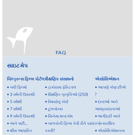
FAQ
સાઇટ મેપ
ચિલ્ડ્રન્સ ફિલ્મ પોર્ટલ
શૈક્ષણિક સંસાધનો
એસોસિએશન
•
બધી ફિલ્મો
•
ટાકોરામા ફેસ્ટિવલ
•
આપણે કોણ છીએ
•
3 વર્ષની ઉંમરથી
•
શૈક્ષણિક પ્રવૃત્તિઓ (250)
?
•
5 વર્ષથી
•
વિષયોનું કોર્સ
•
દાતાઓ અને
•
7 વર્ષથી
•
ટૂલબોક્સ
આશ્રયદાતાઓ
•
9 વર્ષની ઉંમરથી
•
સિનેમા શબ્દકોષ
•
ભાગીદારી અને
•
અને પછી...
•
બાળકોની ફિલ્મ કેવી રીતે પસંદ
સ્પોન્સરશિપ
•
થીમ આધારિત
કરવી?
•
એસોસિએશનના