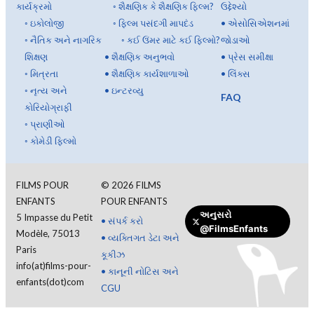
કાર્યક્રમો
◦
શૈક્ષણિક કે શૈક્ષણિક ફિલ્મ?
ઉદ્દેશ્યો
◦
ઇકોલોજી
◦
ફિલ્મ પસંદગી માપદંડ
•
એસોસિએશનમાં
◦
નૈતિક અને નાગરિક
◦
કઈ ઉંમર માટે કઈ ફિલ્મો?
જોડાઓ
શિક્ષણ
•
શૈક્ષણિક અનુભવો
•
પ્રેસ સમીક્ષા
◦
મિત્રતા
•
શૈક્ષણિક કાર્યશાળાઓ
•
લિંક્સ
◦
નૃત્ય અને
•
ઇન્ટરવ્યુ
FAQ
કોરિયોગ્રાફી
◦
પ્રાણીઓ
◦
કોમેડી ફિલ્મો
FILMS POUR
©
2026
FILMS
ENFANTS
POUR ENFANTS
અનુસરો
5 Impasse du Petit
•
સંપર્ક કરો
@FilmsEnfants
Modèle, 75013
•
વ્યક્તિગત ડેટા અને
દાન કરો
Paris
કૂકીઝ
info(at)films-pour-
•
કાનૂની નોટિસ અને
enfants(dot)com
CGU