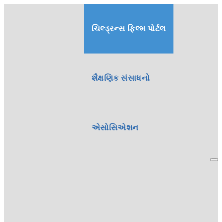
ચિલ્ડ્રન્સ ફિલ્મ પોર્ટલ
શૈક્ષણિક સંસાધનો
એસોસિએશન